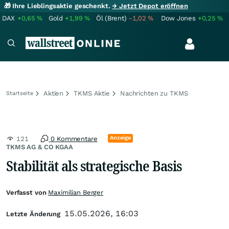
🎁 Ihre Lieblingsaktie geschenkt.
→ Jetzt Depot eröffnen
DAX
+0,65
%
Gold
+1,99
%
Öl (Brent)
-1,02
%
Dow Jones
+0,25
%
Aktien
TKMS Aktie
Nachrichten zu TKMS
Startseite
Anzeige
121
0 Kommentare
TKMS AG & CO KGAA
Stabilität als strategische Basis
Verfasst von
Maximilian Berger
15.05.2026, 16:03
Letzte Änderung