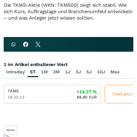
Die TKMS-Aktie (WKN: TKMS00) zeigt sich stabil. Wie
sich Kurs, Auftragslage und Branchenumfeld entwickeln
– und was Anleger jetzt wissen sollten.
1 im Artikel enthaltener Wert
Intraday
5T
1M
3M
1J
3J
5J
10J
Max
TKMS
+14,37
%
TKMS jetzt gü
16:23:13
88,80
EUR
Beliebt