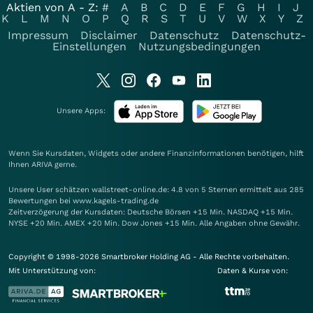
Aktien von A - Z:
#
A
B
C
D
E
F
G
H
I
J
K
L
M
N
O
P
Q
R
S
T
U
V
W
X
Y
Z
Impressum
Disclaimer
Datenschutz
Datenschutz-
Einstellungen
Nutzungsbedingungen
Unsere Apps:
Wenn Sie Kursdaten, Widgets oder andere Finanzinformationen benötigen, hilft
Ihnen
ARIVA
gerne.
Unsere User schätzen wallstreet-online.de: 4.8 von 5 Sternen ermittelt aus 285
Bewertungen bei www.kagels-trading.de
Zeitverzögerung der Kursdaten: Deutsche Börsen +15 Min. NASDAQ +15 Min.
NYSE +20 Min. AMEX +20 Min. Dow Jones +15 Min. Alle Angaben ohne Gewähr.
Copyright © 1998-2026 Smartbroker Holding AG - Alle Rechte vorbehalten.
Mit Unterstützung von:
Daten & Kurse von: