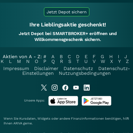
Jetzt Depot sichern
Ihre Lieblingsaktie geschenkt!
Jetzt Depot bei SMARTBROKER+ eröffnen und
Willkommensgeschenk sichern.
Aktien von A - Z:
#
A
B
C
D
E
F
G
H
I
J
K
L
M
N
O
P
Q
R
S
T
U
V
W
X
Y
Z
Impressum
Disclaimer
Datenschutz
Datenschutz-
Einstellungen
Nutzungsbedingungen
Unsere Apps:
Wenn Sie Kursdaten, Widgets oder andere Finanzinformationen benötigen, hilft
Ihnen
ARIVA
gerne.