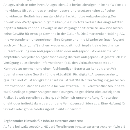
Anlageverhalten oder ihren Anlagezielen. Sie berücksichtigen in keiner Weise die
individuelle Situation des einzelnen Lesers und ersetzen keine auf seine
individuellen Bedürfnisse ausgerichtete, fachkundige Anlageberatung.Der
Erwerb von Wertpapieren birgt Risiken, die zum Totalverlust des eingesetzten
Kapitals führen können. Etwaige in der Vergangenheit erzielte Gewinne bieten
keine Gewähr für etwaige Gewinne in der Zukunft. Die Smartbroker Holding AG,
ihre verbundenen Unternehmen, ihre Organe und ihre Mitarbeiter (nachfolgend
auch „wir“ bzw. „uns“) sichern weder explizit noch implizit eine bestimmte
Kursentwicklung von Anlageprodukten oder Anlageproduktklassen zu. Wir
empfehlen, vor jeder Anlageentscheidung die zum Anlageprodukt gesetzlich zur
Verfügung zu stellenden Informationen (z.B. den Verkaufsprospekt) zur
Kenntnis zu nehmen und einen fachkundigen Berater zu konsultieren.Wir
übernehmen keine Gewähr für die Aktualität, Richtigkeit, Angemessenheit,
Qualität und Vollständigkeit der auf wallstreetONLINE zur Verfügung gestellten
Informationen.Machen Leser die bei wallstreetONLINE veröffentlichten Inhalte
zur Grundlage eigener Anlageentscheidungen, so geschieht dies auf eigenes
Risiko. Soweit rechtlich zulässig, schließen wir unsere Haftung für etwaige
direkt oder indirekt damit verbundene Vermögensschäden aus. Eine Haftung für
Vorsatz oder grobe Fahrlässigkeit bleibt unberührt.
Ergänzender Hinweis für Inhalte externer Autoren:
Auf die bei wallstreetONLINE veröffentlichten Inhalte externer Autoren (wie z.B.