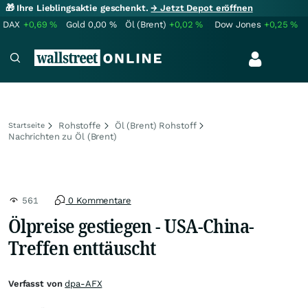
🎁 Ihre Lieblingsaktie geschenkt.
→ Jetzt Depot eröffnen
DAX
+0,69
%
Gold
0,00
%
Öl (Brent)
+0,02
%
Dow Jones
+0,25
%
Rohstoffe
Öl (Brent) Rohstoff
Startseite
Nachrichten zu Öl (Brent)
561
0 Kommentare
Ölpreise gestiegen - USA-China-
Treffen enttäuscht
Verfasst von
dpa-AFX