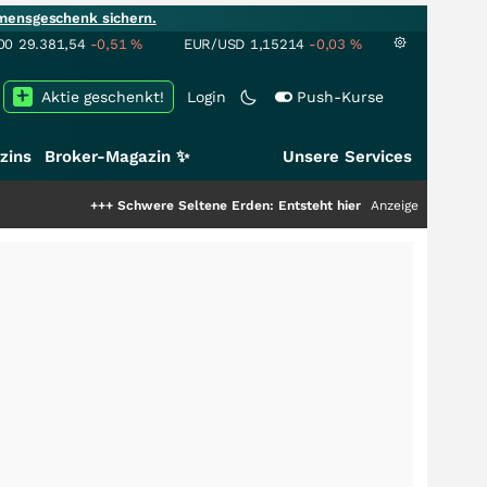
mensgeschenk sichern.
00
29.381,54
-0,51
%
EUR/USD
1,15214
-0,03
%
Aktie geschenkt!
Login
Push-Kurse
zins
Broker-Magazin ✨
Unsere Services
+++
Schwere Seltene Erden: Entsteht hier die nächste Milliardenstory?
Anzeige
+