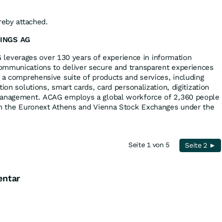
reby attached.
INGS AG
verages over 130 years of experience in information
ommunications to deliver secure and transparent experiences
r a comprehensive suite of products and services, including
ion solutions, smart cards, card personalization, digitization
management. ACAG employs a global workforce of 2,360 people
oth the Euronext Athens and Vienna Stock Exchanges under the
Seite 1 von 5
Seite 2 ►
entar