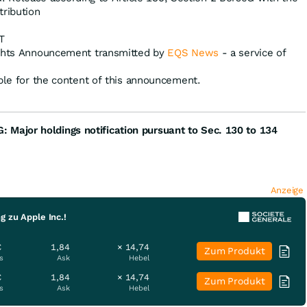
tribution
T
ights Announcement transmitted by
EQS News
- a service of
ible for the content of this announcement.
G:
Major holdings notification pursuant to Sec. 130 to 134
Anzeige
g zu Apple Inc.!
€
1,84
× 14,74
Zum Produkt
s
Ask
Hebel
€
1,84
× 14,74
Zum Produkt
s
Ask
Hebel