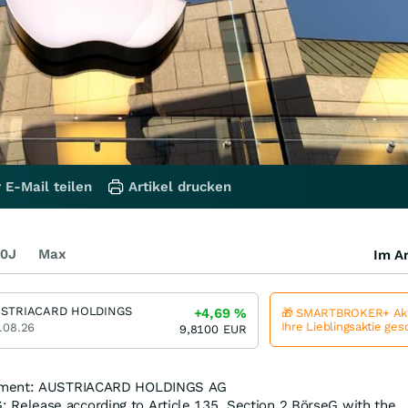
 E-Mail teilen
Artikel drucken
0J
Max
Im Ar
STRIACARD HOLDINGS
+4,69
%
🎁 SMARTBROKER+ Akt
Ihre Lieblingsaktie ge
.08.26
9,8100
EUR
cement: AUSTRIACARD HOLDINGS AG
elease according to Article 135, Section 2 BörseG with the