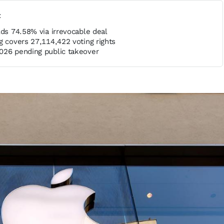
t
lds 74.58% via irrevocable deal
g covers 27,114,422 voting rights
026 pending public takeover