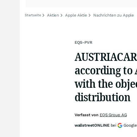
Aktien
Apple Aktie
Nachrichten zu Apple
Startseite
EQS-PVR
AUSTRIACARD
according to 
with the obje
distribution
Verfasst von
EQS Group AG
wallstreetONLINE
bei
Google