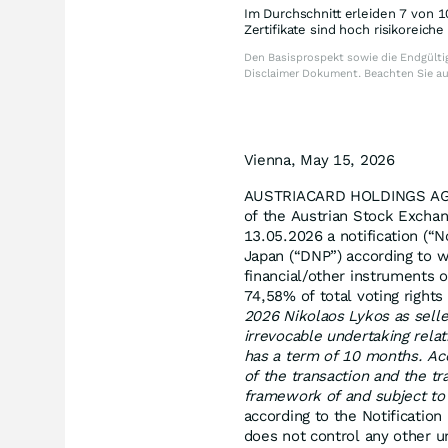
Im Durchschnitt erleiden 7 von 1
Zertifikate sind hoch risikoreich
Den Basisprospekt sowie die Endgültig
Disclaimer Dokument. Beachten Sie a
Vienna, May 15, 2026
AUSTRIACARD HOLDINGS AG (t
of the Austrian Stock Excha
13.05.2026 a notification (“N
Japan (“DNP”) according to wh
financial/other instruments 
74,58% of total voting rights
2026 Nikolaos Lykos as seller
irrevocable undertaking re
has a term of 10 months. Acc
of the transaction and the tr
framework of and subject to 
according to the Notification
does not control any other und