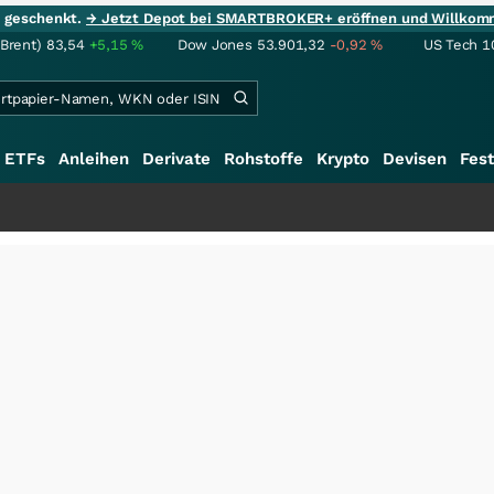
ie geschenkt.
→ Jetzt Depot bei SMARTBROKER+ eröffnen und Willkom
(Brent)
83,54
+5,15
%
Dow Jones
53.901,32
-0,92
%
US Tech 1
ETFs
Anleihen
Derivate
Rohstoffe
Krypto
Devisen
Fest