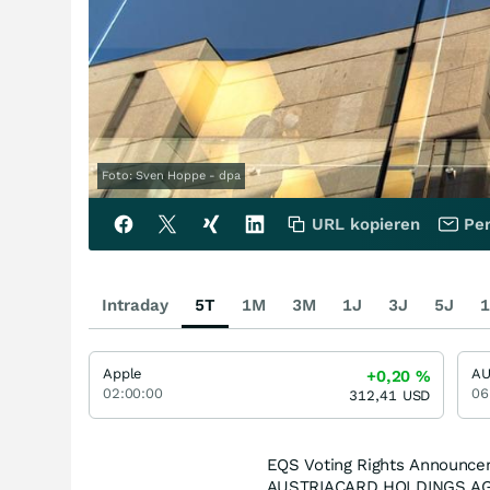
Foto: Sven Hoppe - dpa
URL kopieren
Per
Intraday
5T
1M
3M
1J
3J
5J
1
Apple
AU
+0,20
%
02:00:00
06
312,41
USD
EQS Voting Rights Announ
AUSTRIACARD HOLDINGS AG: R