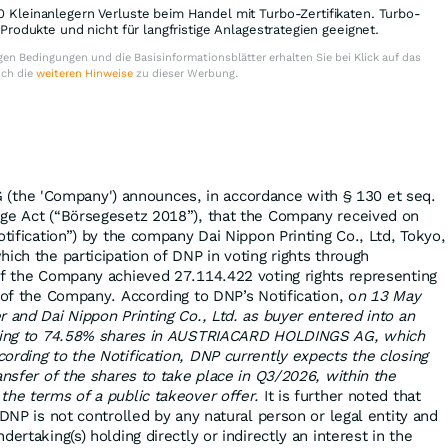
0 Kleinanlegern Verluste beim Handel mit Turbo-Zertifikaten. Turbo-
e Produkte und nicht für langfristige Anlagestrategien geeignet.
en Bedingungen und die Basisinformationsblätter erhalten Sie bei Klick auf das
uch die
weiteren Hinweise
zu dieser Werbung.
he 'Company') announces, in accordance with § 130 et seq.
nge Act (“Börsegesetz 2018”), that the Company received on
otification”) by the company Dai Nippon Printing Co., Ltd, Tokyo,
ich the participation of DNP in voting rights through
of the Company achieved 27.114.422 voting rights representing
 of the Company. According to DNP’s Notification, o
n 13 May
 and Dai Nippon Printing Co., Ltd. as buyer entered into an
lating to 74.58% shares in AUSTRIACARD HOLDINGS AG, which
ording to the Notification,
DNP currently expects the closing
ansfer of the shares to take place in Q3/2026, within the
the terms of a public takeover offer.
It is further noted that
 DNP is not controlled by any natural person or legal entity and
ertaking(s) holding directly or indirectly an interest in the