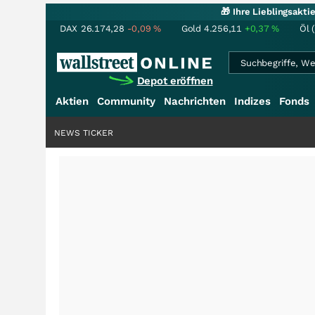
🎁 Ihre Lieblingsakt
DAX
26.174,28
-0,09
%
Gold
4.256,11
+0,37
%
Öl 
Depot eröffnen
Aktien
Community
Nachrichten
Indizes
Fonds
NEWS TICKER