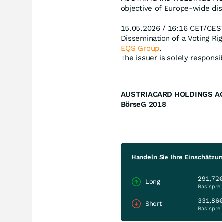
objective of Europe-wide dis
15.05.2026 / 16:16 CET/CES
Dissemination of a Voting R
EQS Group
.
The issuer is solely respons
AUSTRIACARD HOLDINGS A
BörseG 2018
Handeln Sie Ihre Einschätzun
291,72
Long
Basisprei
331,86
Short
Basisprei