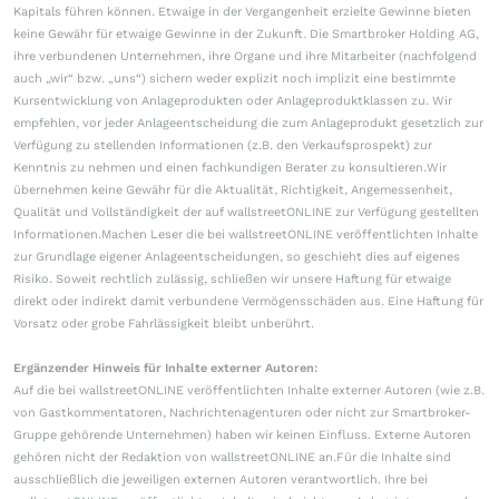
Kapitals führen können. Etwaige in der Vergangenheit erzielte Gewinne bieten
keine Gewähr für etwaige Gewinne in der Zukunft. Die Smartbroker Holding AG,
ihre verbundenen Unternehmen, ihre Organe und ihre Mitarbeiter (nachfolgend
auch „wir“ bzw. „uns“) sichern weder explizit noch implizit eine bestimmte
Kursentwicklung von Anlageprodukten oder Anlageproduktklassen zu. Wir
empfehlen, vor jeder Anlageentscheidung die zum Anlageprodukt gesetzlich zur
Verfügung zu stellenden Informationen (z.B. den Verkaufsprospekt) zur
Kenntnis zu nehmen und einen fachkundigen Berater zu konsultieren.Wir
übernehmen keine Gewähr für die Aktualität, Richtigkeit, Angemessenheit,
Qualität und Vollständigkeit der auf wallstreetONLINE zur Verfügung gestellten
Informationen.Machen Leser die bei wallstreetONLINE veröffentlichten Inhalte
zur Grundlage eigener Anlageentscheidungen, so geschieht dies auf eigenes
Risiko. Soweit rechtlich zulässig, schließen wir unsere Haftung für etwaige
direkt oder indirekt damit verbundene Vermögensschäden aus. Eine Haftung für
Vorsatz oder grobe Fahrlässigkeit bleibt unberührt.
Ergänzender Hinweis für Inhalte externer Autoren:
Auf die bei wallstreetONLINE veröffentlichten Inhalte externer Autoren (wie z.B.
von Gastkommentatoren, Nachrichtenagenturen oder nicht zur Smartbroker-
Gruppe gehörende Unternehmen) haben wir keinen Einfluss. Externe Autoren
gehören nicht der Redaktion von wallstreetONLINE an.Für die Inhalte sind
ausschließlich die jeweiligen externen Autoren verantwortlich. Ihre bei