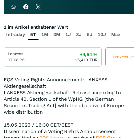
1 im Artikel enthaltener Wert
Intraday
5T
1M
3M
1J
3J
5J
10J
Max
Lanxess
+4,54
%
Lanxess jetzt
07.08.26
16,410
EUR
EQS Voting Rights Announcement: LANXESS
Aktiengesellschaft
LANXESS Aktiengesellschaft: Release according to
Article 40, Section 1 of the WpHG [the German
Securities Trading Act] with the objective of Europe-
wide distribution
15.05.2026 / 16:30 CET/CEST
Dissemination of a Voting Rights Announcement
transmitted by
EQS News
- a service of
EQS Group
.