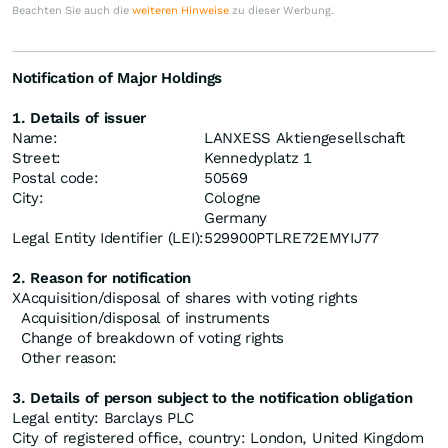
Beachten Sie auch die
weiteren Hinweise
zu dieser Werbung.
Notification of Major Holdings
1. Details of issuer
Name:
LANXESS Aktiengesellschaft
Street:
Kennedyplatz 1
Postal code:
50569
City:
Cologne
Germany
Legal Entity Identifier (LEI):
529900PTLRE72EMYIJ77
2. Reason for notification
X
Acquisition/disposal of shares with voting rights
Acquisition/disposal of instruments
Change of breakdown of voting rights
Other reason:
3. Details of person subject to the notification obligation
Legal entity: Barclays PLC
City of registered office, country: London, United Kingdom