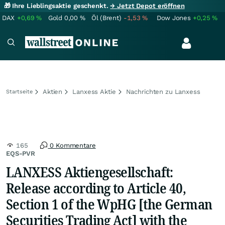
🎁 Ihre Lieblingsaktie geschenkt.
→ Jetzt Depot eröffnen
DAX
+0,69
%
Gold
0,00
%
Öl (Brent)
-1,53
%
Dow Jones
+0,25
%
Aktien
Lanxess Aktie
Nachrichten zu Lanxess
Startseite
165
0 Kommentare
EQS-PVR
LANXESS Aktiengesellschaft:
Release according to Article 40,
Section 1 of the WpHG [the German
Securities Trading Act] with the