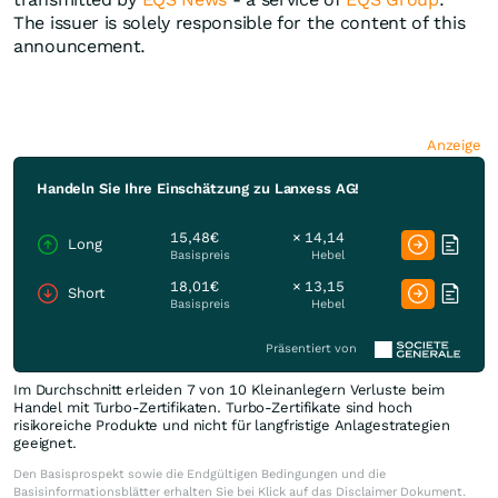
The issuer is solely responsible for the content of this
announcement.
Anzeige
Handeln Sie Ihre Einschätzung zu Lanxess AG!
15,48€
× 14,14
Long
Basispreis
Hebel
18,01€
× 13,15
Short
Basispreis
Hebel
Präsentiert von
Im Durchschnitt erleiden 7 von 10 Kleinanlegern Verluste beim
Handel mit Turbo-Zertifikaten. Turbo-Zertifikate sind hoch
risikoreiche Produkte und nicht für langfristige Anlagestrategien
geeignet.
Den Basisprospekt sowie die Endgültigen Bedingungen und die
Basisinformationsblätter erhalten Sie bei Klick auf das Disclaimer Dokument.