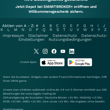
Jetzt Depot bei SMARTBROKER+ eröffnen und
Willkommensgeschenk sichern.
Aktien von A - Z:
#
A
B
C
D
E
F
G
H
I
J
K
L
M
N
O
P
Q
R
S
T
U
V
W
X
Y
Z
Impressum
Disclaimer
Datenschutz
Datenschutz-
Einstellungen
Nutzungsbedingungen
Unsere Apps:
Wenn Sie Kursdaten, Widgets oder andere Finanzinformationen benötigen, hilft
Ihnen
ARIVA
gerne.
Unsere User schätzen wallstreet-online.de: 4.8 von 5 Sternen ermittelt aus 285
Bewertungen bei www.kagels-trading.de
Zeitverzögerung der Kursdaten: Deutsche Börsen +15 Min. NASDAQ +15 Min.
NYSE +20 Min. AMEX +20 Min. Dow Jones +15 Min. Alle Angaben ohne Gewähr.
Werbehinweise: