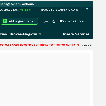
mensgeschenk sichern.
00
29.728,93
+1,18
%
EUR/USD
1,15587
0,00
%
Aktie geschenkt!
Login
Push-Kurse
zins
Broker-Magazin ✨
Unsere Services
ertet der Markt noch immer nur die Hälfte der Story?
+++
Anzeige