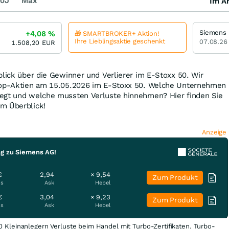
0J
Max
Im Ar
Siemens
+4,08
%
🎁 SMARTBROKER+ Aktion!
Ihre Lieblingsaktie geschenkt
07.08.26
1.508,20
EUR
blick über die Gewinner und Verlierer im E-Stoxx 50. Wir
Flop-Aktien am 15.05.2026 im E-Stoxx 50. Welche Unternehmen
egt und welche mussten Verluste hinnehmen? Hier finden Sie
m Überblick!
Anzeige
ng zu Siemens AG!
€
2,94
× 9,54
Zum Produkt
is
Ask
Hebel
€
3,04
× 9,23
Zum Produkt
is
Ask
Hebel
0 Kleinanlegern Verluste beim Handel mit Turbo-Zertifikaten. Turbo-