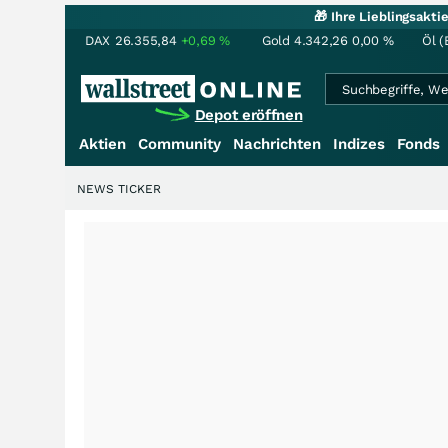
🎁 Ihre Lieblingsakt
DAX
26.355,84
+0,69
%
Gold
4.342,26
0,00
%
Öl (
Depot eröffnen
Aktien
Community
Nachrichten
Indizes
Fonds
NEWS TICKER