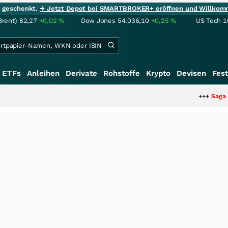
ie geschenkt.
→ Jetzt Depot bei SMARTBROKER+ eröffnen und Willkom
Brent)
82,27
+0,02
%
Dow Jones
54.036,10
+0,25
%
US Tech 1
ETFs
Anleihen
Derivate
Rohstoffe
Krypto
Devisen
Fest
+++
Saga bei 0,53 CAD: Bew