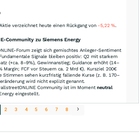
0
Aktie verzeichnet heute einen Rückgang von
-5,22
%
.
INE-Community zu Siemens Energy
NLINE-Forum zeigt sich gemischtes Anleger-Sentiment
Fundamentale Signale bleiben positiv: Q2 mit starkem
atz (+ca. 8–9%), Gewinnanstieg; Guidance erhöht (14–
Margin; FCF vor Steuern ca. 2 Mrd €). Kursziel 200€
ge Stimmen sehen kurzfristig fallende Kurse (z. B. 170–
eränderung wird nicht explizit genannt.
wallstreetONLINE Community ist im Moment
neutral
nergy eingestellt.
2
3
4
5
6
7
8