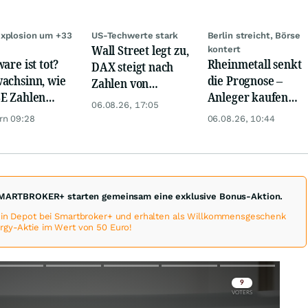
xplosion um +33
US-Techwerte stark
Berlin streicht, Börse
Wall Street legt zu,
kontert
are ist tot?
Rheinmetall senkt
DAX steigt nach
achsinn, wie
die Prognose –
Zahlen von
E Zahlen
Anleger kaufen
Telekom, Henkel
06.08.26, 17:05
en!
den Schock weg
rn 09:28
06.08.26, 10:44
MARTBROKER+ starten gemeinsam eine exklusive Bonus-Aktion.
 ein Depot bei Smartbroker+ und erhalten als Willkommensgeschenk
rgy-Aktie im Wert von 50 Euro!
Skip