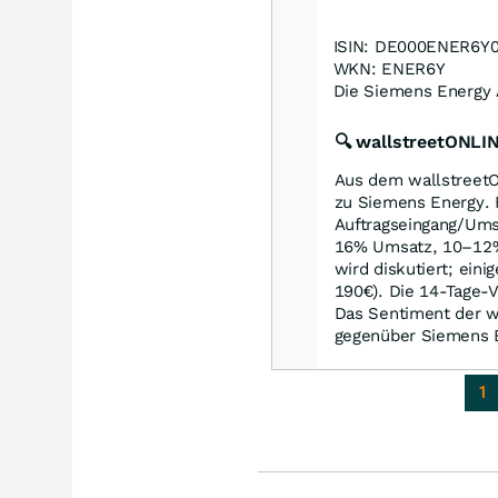
ISIN: DE000ENER6Y
WKN: ENER6Y
Die Siemens Energy 
🔍 wallstreetONL
Aus dem wallstreetO
zu Siemens Energy. 
Auftragseingang/Ums
16% Umsatz, 10–12% 
wird diskutiert; eini
190€). Die 14-Tage-V
Das Sentiment der 
gegenüber Siemens E
1