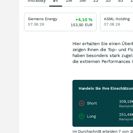
Intraday
5T
1M
3M
1J
3J
5J
1
Siemens Energy
ASML Holding
+4,10
%
07.08.26
07.08.26
153,50
EUR
Hier erhalten Sie einen Über
zeigen Ihnen die Top- und 
haben besonders stark zugel
die extremen Performances i
Handeln Sie Ihre Einschätzu
309,19
Short
Basispre
251,48
Long
Basispre
Im Durchschnitt erleiden 7 von 1