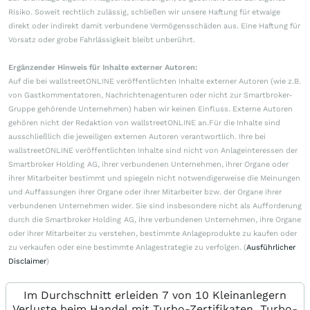
Risiko. Soweit rechtlich zulässig, schließen wir unsere Haftung für etwaige
direkt oder indirekt damit verbundene Vermögensschäden aus. Eine Haftung für
Vorsatz oder grobe Fahrlässigkeit bleibt unberührt.
Ergänzender Hinweis für Inhalte externer Autoren:
Auf die bei wallstreetONLINE veröffentlichten Inhalte externer Autoren (wie z.B.
von Gastkommentatoren, Nachrichtenagenturen oder nicht zur Smartbroker-
Gruppe gehörende Unternehmen) haben wir keinen Einfluss. Externe Autoren
gehören nicht der Redaktion von wallstreetONLINE an.Für die Inhalte sind
ausschließlich die jeweiligen externen Autoren verantwortlich. Ihre bei
wallstreetONLINE veröffentlichten Inhalte sind nicht von Anlageinteressen der
Smartbroker Holding AG, ihrer verbundenen Unternehmen, ihrer Organe oder
ihrer Mitarbeiter bestimmt und spiegeln nicht notwendigerweise die Meinungen
und Auffassungen ihrer Organe oder ihrer Mitarbeiter bzw. der Organe ihrer
verbundenen Unternehmen wider. Sie sind insbesondere nicht als Aufforderung
durch die Smartbroker Holding AG, ihre verbundenen Unternehmen, ihre Organe
oder ihrer Mitarbeiter zu verstehen, bestimmte Anlageprodukte zu kaufen oder
zu verkaufen oder eine bestimmte Anlagestrategie zu verfolgen. (
Ausführlicher
Disclaimer
)
Im Durchschnitt erleiden 7 von 10 Kleinanlegern
Verluste beim Handel mit Turbo-Zertifikaten. Turbo-