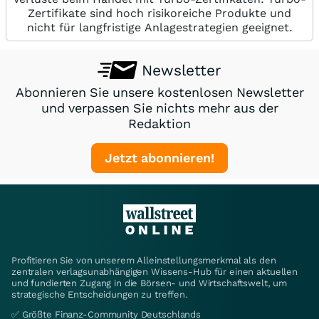
Zertifikate sind hoch risikoreiche Produkte und
nicht für langfristige Anlagestrategien geeignet.
Newsletter
Abonnieren Sie unsere kostenlosen Newsletter
und verpassen Sie nichts mehr aus der
Redaktion
Jetzt abonnieren!
Profitieren Sie von unserem Alleinstellungsmerkmal als den
zentralen verlagsunabhängigen Wissens-Hub für einen aktuellen
und fundierten Zugang in die Börsen- und Wirtschaftswelt, um
strategische Entscheidungen zu treffen.
✅ Größte Finanz-Community Deutschlands