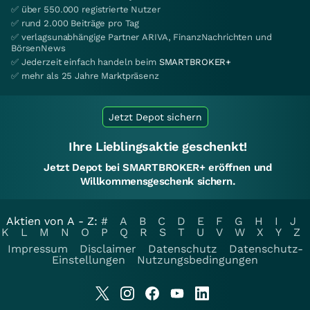
✅ über 550.000 registrierte Nutzer
✅ rund 2.000 Beiträge pro Tag
✅ verlagsunabhängige Partner ARIVA, FinanzNachrichten und
BörsenNews
✅ Jederzeit einfach handeln beim
SMARTBROKER+
✅ mehr als 25 Jahre Marktpräsenz
Jetzt Depot sichern
Ihre Lieblingsaktie geschenkt!
Jetzt Depot bei SMARTBROKER+ eröffnen und
Willkommensgeschenk sichern.
Aktien von A - Z:
#
A
B
C
D
E
F
G
H
I
J
K
L
M
N
O
P
Q
R
S
T
U
V
W
X
Y
Z
Impressum
Disclaimer
Datenschutz
Datenschutz-
Einstellungen
Nutzungsbedingungen