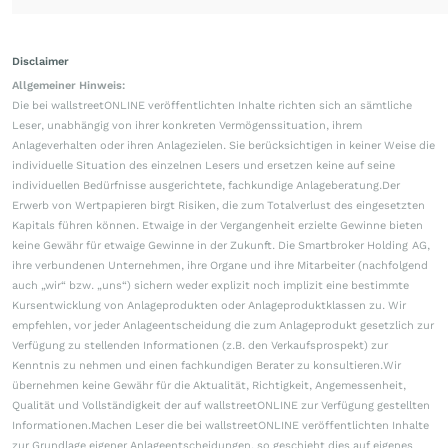
Disclaimer
Allgemeiner Hinweis:
Die bei wallstreetONLINE veröffentlichten Inhalte richten sich an sämtliche
Leser, unabhängig von ihrer konkreten Vermögenssituation, ihrem
Anlageverhalten oder ihren Anlagezielen. Sie berücksichtigen in keiner Weise die
individuelle Situation des einzelnen Lesers und ersetzen keine auf seine
individuellen Bedürfnisse ausgerichtete, fachkundige Anlageberatung.Der
Erwerb von Wertpapieren birgt Risiken, die zum Totalverlust des eingesetzten
Kapitals führen können. Etwaige in der Vergangenheit erzielte Gewinne bieten
keine Gewähr für etwaige Gewinne in der Zukunft. Die Smartbroker Holding AG,
ihre verbundenen Unternehmen, ihre Organe und ihre Mitarbeiter (nachfolgend
auch „wir“ bzw. „uns“) sichern weder explizit noch implizit eine bestimmte
Kursentwicklung von Anlageprodukten oder Anlageproduktklassen zu. Wir
empfehlen, vor jeder Anlageentscheidung die zum Anlageprodukt gesetzlich zur
Verfügung zu stellenden Informationen (z.B. den Verkaufsprospekt) zur
Kenntnis zu nehmen und einen fachkundigen Berater zu konsultieren.Wir
übernehmen keine Gewähr für die Aktualität, Richtigkeit, Angemessenheit,
Qualität und Vollständigkeit der auf wallstreetONLINE zur Verfügung gestellten
Informationen.Machen Leser die bei wallstreetONLINE veröffentlichten Inhalte
zur Grundlage eigener Anlageentscheidungen, so geschieht dies auf eigenes