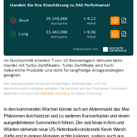
Handeln Sie Ihre Einschätzung zu DAX Performance!
29.246,56€
× 9,13
Short
Basispreis
Hebel
23.462,08€
× 9,06
Long
Basispreis
Hebel
Präsentiert von
Im Durchschnitt erleiden 7 von 10 Kleinanlegern Verluste beim
Handel mit Turbo-Zertifikaten. Turbo-Zertifikate sind hoch
risikoreiche Produkte und nicht für langfristige Anlagestrategien
geeignet.
Den Basisprospekt sowie die Endgültigen Bedingungen und die
Basisinformationsblätter erhalten Sie bei Klick auf das Disclaimer Dokument.
Beachten Sie auch die
weiteren Hinweise
zu dieser Werbung.
In den kommenden Wochen könnte sich am Aktienmarkt das Mai-
Phänomen durchsetzen und zu weiteren Kursverlusten und einem
ausgedehnteren Sommerloch führen. Der seit heute in Amt und
Würden stehende neue US-Notenbankvorsitzende Kevin Warsh
dürfte erst in einigen Monaten richtig loslegen, sodass auch aus