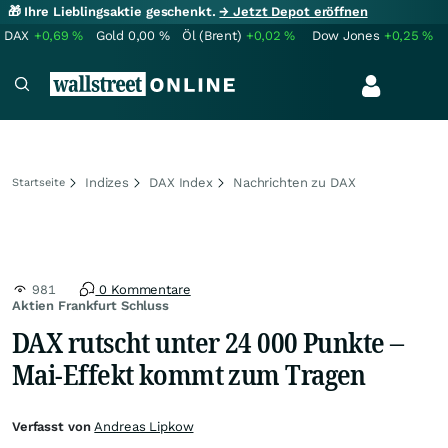
🎁 Ihre Lieblingsaktie geschenkt.
→ Jetzt Depot eröffnen
DAX
+0,69
%
Gold
0,00
%
Öl (Brent)
+0,02
%
Dow Jones
+0,25
%
Indizes
DAX Index
Nachrichten zu DAX
Startseite
981
0 Kommentare
Aktien Frankfurt Schluss
DAX rutscht unter 24 000 Punkte –
Mai-Effekt kommt zum Tragen
Verfasst von
Andreas Lipkow