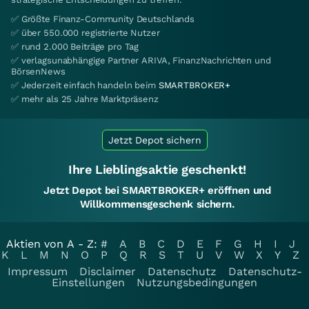
✅ Größte Finanz-Community Deutschlands
✅ über 550.000 registrierte Nutzer
✅ rund 2.000 Beiträge pro Tag
✅ verlagsunabhängige Partner ARIVA, FinanzNachrichten und
BörsenNews
✅ Jederzeit einfach handeln beim
SMARTBROKER+
✅ mehr als 25 Jahre Marktpräsenz
Jetzt Depot sichern
Ihre Lieblingsaktie geschenkt!
Jetzt Depot bei SMARTBROKER+ eröffnen und
Willkommensgeschenk sichern.
Aktien von A - Z:
#
A
B
C
D
E
F
G
H
I
J
K
L
M
N
O
P
Q
R
S
T
U
V
W
X
Y
Z
Impressum
Disclaimer
Datenschutz
Datenschutz-
Einstellungen
Nutzungsbedingungen