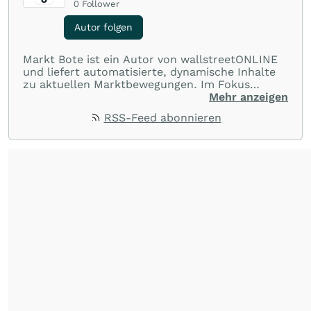
0
Follower
Autor folgen
Markt Bote ist ein Autor von wallstreetONLINE
und liefert automatisierte, dynamische Inhalte
zu aktuellen Marktbewegungen. Im Fokus
stehen Tops und Flops, Branchentrends und
Mehr anzeigen
Impulse aus der Community. Ob Tech-Aktien,
RSS-Feed abonnieren
Rohstoffe oder Krypto – die Beiträge sind kurz,
prägnant und regen zur Diskussion an, sodass
Leser schnell einen Überblick gewinnen und
eigene Marktideen entwickeln können.