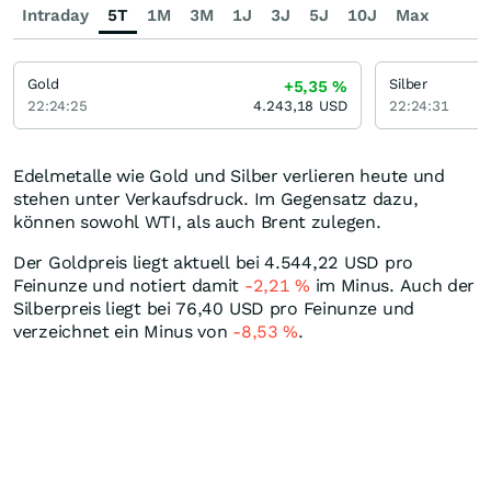
Intraday
5T
1M
3M
1J
3J
5J
10J
Max
Gold
Silber
+5,35
%
22:24:25
4.243,18
USD
22:24:31
Edelmetalle wie Gold und Silber verlieren heute und
stehen unter Verkaufsdruck. Im Gegensatz dazu,
können sowohl WTI, als auch Brent zulegen.
Der Goldpreis liegt aktuell bei 4.544,22
USD
pro
Feinunze und notiert damit
-2,21
%
im Minus. Auch der
Silberpreis liegt bei 76,40
USD
pro Feinunze und
verzeichnet ein Minus von
-8,53
%
.