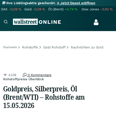
🎁 Ihre Lieblingsaktie geschenkt.
→ Jetzt Depot eröffnen
DAX
-0,09
%
Gold
-0,09
%
Öl (Brent)
+4,74
%
Dow Jones
-0,92
%
Rohstoffe
Gold Rohstoff
Nachrichten zu Gold
Startseite
4109
0 Kommentare
Rohstoffpreise Überblick
Goldpreis, Silberpreis, Öl
(Brent/WTI) – Rohstoffe am
15.05.2026