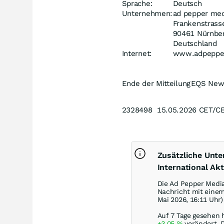
Sprache:
Deutsch
Unternehmen:
ad pepper medi
Frankenstrass
90461 Nürnbe
Deutschland
Internet:
www.adpeppe
Ende der Mitteilung
EQS New
2328498 15.05.2026 CET/C
Zusätzliche Unt
International Akt
Die Ad Pepper Media
Nachricht mit eine
Mai 2026, 16:11 Uhr)
Auf 7 Tage gesehen 
+3,05
%
verändert. 