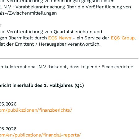
ie Veröffentlichung von Rechnungslegungsberichten
al N.V.: Vorabbekanntmachung über die Veröffentlichung von
als-/Zwischenmitteilungen
T
e Veröffentlichung von Quartalsberichten und
gen übermittelt durch
EQS News
- ein Service der
EQS Group
.
 ist der Emittent / Herausgeber verantwortlich.
edia International N.V. bekannt, dass folgende Finanzberichte
ericht innerhalb des 1. Halbjahres (Q1)
05.2026
om/publikationen/finanzberichte/
05.2026
om/en/publications/financial-reports/