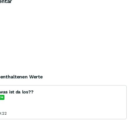
entar
e enthaltenen Werte
as ist da los??
ie
9:22