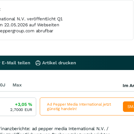
t
ational N.V. veröffentlicht Q1
um 22.05.2026 auf Webseiten
peppergroup.com abrufbar
 E-Mail teilen
Artikel drucken
0J
Max
Im Ar
+3,05
%
Ad Pepper Media International jetzt
SM
günstig handeln!
2,7000
EUR
anzberichte: ad pepper media International N.V. /