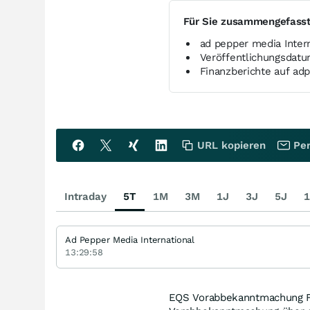
Für Sie zusammengefass
ad pepper media Intern
Veröffentlichungsdat
Finanzberichte auf ad
URL kopieren
Per
Intraday
5T
1M
3M
1J
3J
5J
1
Ad Pepper Media International
13:29:58
EQS Vorabbekanntmachung Fin