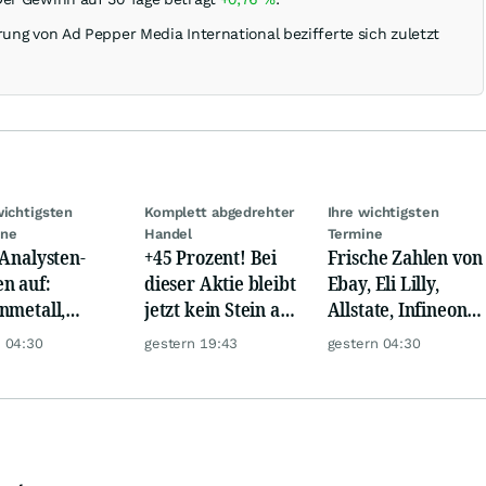
rung von Ad Pepper Media International bezifferte sich zuletzt
wichtigsten
Komplett abgedrehter
Ihre wichtigsten
ine
Handel
Termine
 Analysten-
+45 Prozent! Bei
Frische Zahlen von
n auf:
dieser Aktie bleibt
Ebay, Eli Lilly,
nmetall,
jetzt kein Stein auf
Allstate, Infineon,
sche Telekom,
dem anderen!
Novo Nordisk,
 04:30
gestern 19:43
gestern 04:30
ens, Airbnb &
Disney