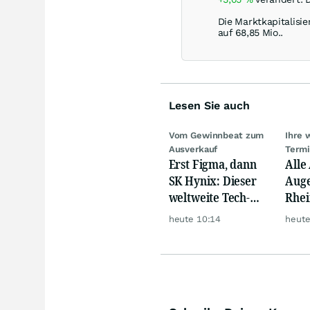
Die Marktkapitalisie
auf 68,85 Mio..
Lesen Sie auch
Vom Gewinnbeat zum
Ihre 
Ausverkauf
Term
Erst Figma, dann
Alle
SK Hynix: Dieser
Auge
weltweite Tech-
Rhei
Crash vernichtet
Deut
heute 10:14
heute
Milliarden
Siem
Lyft