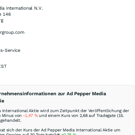
a International N.V.
e 146
rg
rgroup.com
s-Service
EST
ernehmensinformationen zur Ad Pepper Media
ie
 International Aktie wird zum Zeitpunkt der Veröffentlichung der
m Minus von
-1,47
%
und einem Kurs von 2,68 auf Tradegate (15.
 gehandelt.
hat sich der Kurs der Ad Pepper Media International Aktie um
Der Gewinn auf 30 Tage beträgt
+0,76
%
.