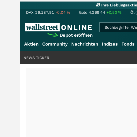
🎁 Ihre Lieblingsakt
DAX
26.187,91
-0,04
%
Gold
4.269,44
+0,53
%
Öl 
Depot eröffnen
Aktien
Community
Nachrichten
Indizes
Fonds
NEWS TICKER