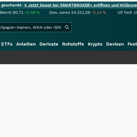
ie geschenkt.
→ Jetzt Depot bei SMARTBROKER+ eröffnen und Willkom
(Brent)
80,71
+1,59
%
Dow Jones
54.321,09
-0,14
%
US Tech 1
ETFs
Anleihen
Derivate
Rohstoffe
Krypto
Devisen
Fest