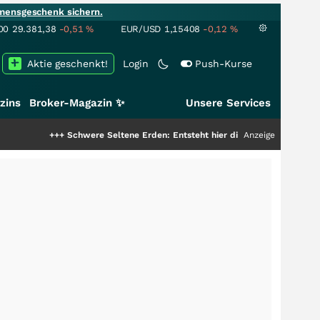
mensgeschenk sichern.
00
29.381,38
-0,51
%
EUR/USD
1,15408
-0,12
%
Aktie geschenkt!
Login
Push-Kurse
zins
Broker-Magazin ✨
Unsere Services
+++
Schwere Seltene Erden: Entsteht hier die nächste Milliardenstory?
Anzeige
+++