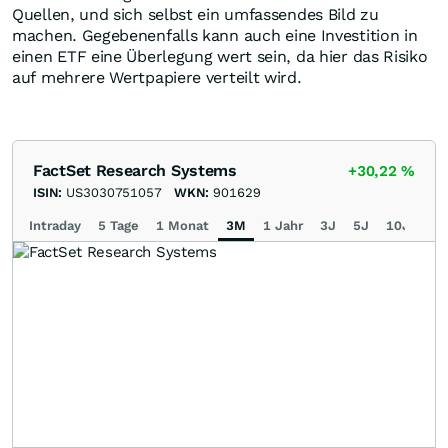
Quellen, und sich selbst ein umfassendes Bild zu
machen. Gegebenenfalls kann auch eine Investition in
einen ETF eine Überlegung wert sein, da hier das Risiko
auf mehrere Wertpapiere verteilt wird.
FactSet Research Systems
+30,22
%
ISIN:
US3030751057
WKN:
901629
Intraday
5 Tage
1 Monat
3M
1 Jahr
3J
5J
10J
Ma