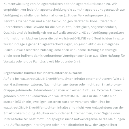
Kursentwicklung von Anlageprodukten oder Anlageproduktklassen zu. Wir
empfehlen, vor jeder Anlageentscheidung die zum Anlageprodukt gesetzlich zur
Verfügung zu stellenden Informationen (z.B. den Verkaufsprospekt) zur
Kenntnis zu nehmen und einen fachkundigen Berater zu konsultieren.Wir
übernehmen keine Gewähr für die Aktualität, Richtigkeit, Angemessenheit,
Qualität und Vollständigkeit der auf wallstreetONLINE zur Verfügung gestellten
Informationen.Machen Leser die bei wallstreetONLINE veröffentlichten Inhalte
zur Grundlage eigener Anlageentscheidungen, so geschieht dies auf eigenes
Risiko. Soweit rechtlich zulässig, schließen wir unsere Haftung für etwaige
direkt oder indirekt damit verbundene Vermögensschäden aus. Eine Haftung für
Vorsatz oder grobe Fahrlässigkeit bleibt unberührt.
Ergänzender Hinweis für Inhalte externer Autoren:
Auf die bei wallstreetONLINE veröffentlichten Inhalte externer Autoren (wie z.B.
von Gastkommentatoren, Nachrichtenagenturen oder nicht zur Smartbroker-
Gruppe gehörende Unternehmen) haben wir keinen Einfluss. Externe Autoren
gehören nicht der Redaktion von wallstreetONLINE an.Für die Inhalte sind
ausschließlich die jeweiligen externen Autoren verantwortlich. Ihre bei
wallstreetONLINE veröffentlichten Inhalte sind nicht von Anlageinteressen der
Smartbroker Holding AG, ihrer verbundenen Unternehmen, ihrer Organe oder
ihrer Mitarbeiter bestimmt und spiegeln nicht notwendigerweise die Meinungen
und Auffassungen ihrer Organe oder ihrer Mitarbeiter bzw. der Organe ihrer