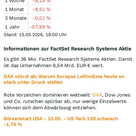
1 Woche
-9,25
%
1 Monat
-8,51
%
3 Monate
-0,01
%
1 Jahr
-57,89
%
Stand: 15.05.2026, 18:00 Uhr
Informationen zur FactSet Research Systems Aktie
Es gibt 36 Mio. FactSet Research Systems Aktien. Damit
ist das Unternehmen 6,54 Mrd.
EUR
€ wert.
DAX stürzt ab: Warum Europas Leitindizes heute so
stark unter Druck stehen
Rote Vorzeichen dominieren weltweit:
DAX
, Dow Jones
und Co. rutschen spürbar ab, nur wenige Einzelwerte
können sich dem Abwärtssog entziehen.
Börsenstart USA - 15.05. - US Tech 100 schwach
-1,76 %