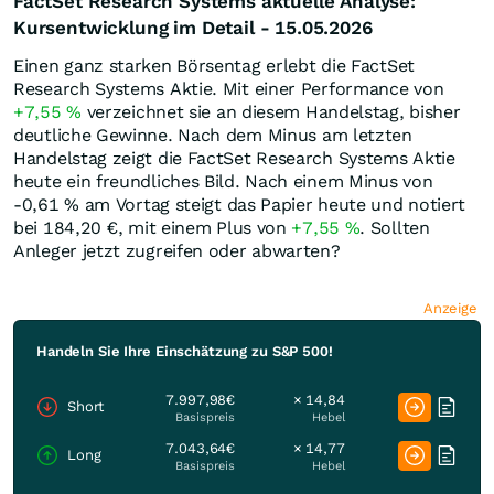
FactSet Research Systems aktuelle Analyse:
Kursentwicklung im Detail - 15.05.2026
Einen ganz starken Börsentag erlebt die FactSet
Research Systems Aktie. Mit einer Performance von
+7,55
%
verzeichnet sie an diesem Handelstag, bisher
deutliche Gewinne. Nach dem Minus am letzten
Handelstag zeigt die FactSet Research Systems Aktie
heute ein freundliches Bild. Nach einem Minus von
-0,61
%
am Vortag steigt das Papier heute und notiert
bei 184,20
€
, mit einem Plus von
+7,55
%
. Sollten
Anleger jetzt zugreifen oder abwarten?
Anzeige
Handeln Sie Ihre Einschätzung zu S&P 500!
7.997,98€
× 14,84
Short
Basispreis
Hebel
7.043,64€
× 14,77
Long
Basispreis
Hebel