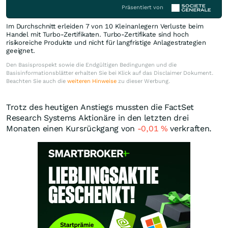
Präsentiert von
Im Durchschnitt erleiden 7 von 10 Kleinanlegern Verluste beim
Handel mit Turbo-Zertifikaten. Turbo-Zertifikate sind hoch
risikoreiche Produkte und nicht für langfristige Anlagestrategien
geeignet.
Den Basisprospekt sowie die Endgültigen Bedingungen und die
Basisinformationsblätter erhalten Sie bei Klick auf das Disclaimer Dokument.
Beachten Sie auch die
weiteren Hinweise
zu dieser Werbung.
Trotz des heutigen Anstiegs mussten die FactSet
Research Systems Aktionäre in den letzten drei
Monaten einen Kursrückgang von
-0,01
%
verkraften.