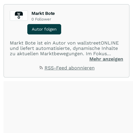
Markt Bote
0
Follower
Autor folgen
Markt Bote ist ein Autor von wallstreetONLINE
und liefert automatisierte, dynamische Inhalte
zu aktuellen Marktbewegungen. Im Fokus
stehen Tops und Flops, Branchentrends und
Mehr anzeigen
Impulse aus der Community. Ob Tech-Aktien,
RSS-Feed abonnieren
Rohstoffe oder Krypto – die Beiträge sind kurz,
prägnant und regen zur Diskussion an, sodass
Leser schnell einen Überblick gewinnen und
eigene Marktideen entwickeln können.