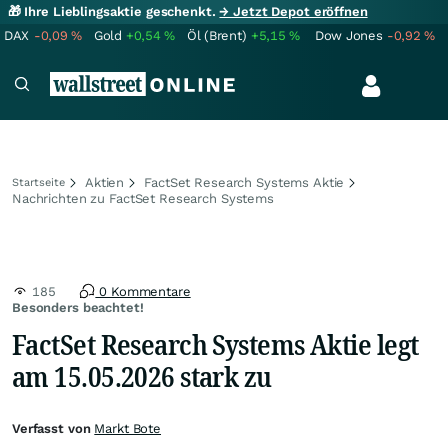
🎁 Ihre Lieblingsaktie geschenkt.
→ Jetzt Depot eröffnen
DAX
-0,09
%
Gold
+0,54
%
Öl (Brent)
+5,15
%
Dow Jones
-0,92
%
Aktien
FactSet Research Systems Aktie
Startseite
Nachrichten zu FactSet Research Systems
185
0 Kommentare
Besonders beachtet!
FactSet Research Systems Aktie legt
am 15.05.2026 stark zu
Verfasst von
Markt Bote