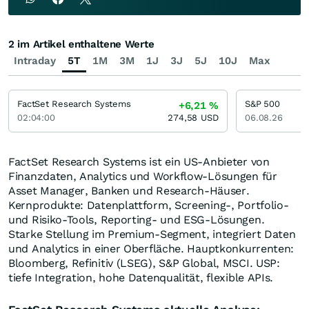
2 im Artikel enthaltene Werte
Intraday
5T
1M
3M
1J
3J
5J
10J
Max
FactSet Research Systems
S&P 500
+6,21
%
02:04:00
274,58
USD
06.08.26
FactSet Research Systems ist ein US-Anbieter von
Finanzdaten, Analytics und Workflow-Lösungen für
Asset Manager, Banken und Research-Häuser.
Kernprodukte: Datenplattform, Screening-, Portfolio-
und Risiko-Tools, Reporting- und ESG-Lösungen.
Starke Stellung im Premium-Segment, integriert Daten
und Analytics in einer Oberfläche. Hauptkonkurrenten:
Bloomberg, Refinitiv (LSEG), S&P Global, MSCI. USP:
tiefe Integration, hohe Datenqualität, flexible APIs.