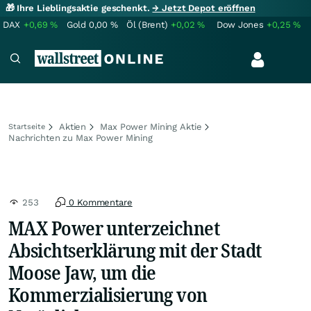
🎁 Ihre Lieblingsaktie geschenkt.
→ Jetzt Depot eröffnen
DAX
+0,69
%
Gold
0,00
%
Öl (Brent)
+0,02
%
Dow Jones
+0,25
%
Aktien
Max Power Mining Aktie
Startseite
Nachrichten zu Max Power Mining
253
0 Kommentare
MAX Power unterzeichnet
Absichtserklärung mit der Stadt
Moose Jaw, um die
Kommerzialisierung von