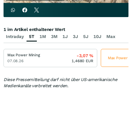
1 im Artikel enthaltener Wert
Intraday
5T
1M
3M
1J
3J
5J
10J
Max
Max Power Mining
-3,07
%
Max Power Min
07.08.26
1,4680
EUR
Diese Pressemitteilung darf nicht über US-amerikanische
Medienkanäle verbreitet werden.