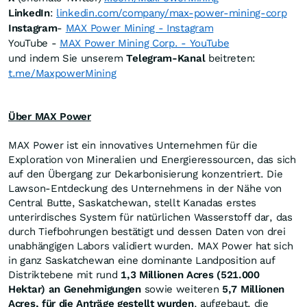
LinkedIn
:
linkedin.com/company/max-power-mining-corp
Instagram
-
MAX Power Mining - Instagram
YouTube -
MAX Power Mining Corp. - YouTube
und indem Sie unserem
Telegram-Kanal
beitreten:
t.me/MaxpowerMining
Über MAX Power
MAX Power ist ein innovatives Unternehmen für die
Exploration von Mineralien und Energieressourcen, das sich
auf den Übergang zur Dekarbonisierung konzentriert. Die
Lawson-Entdeckung des Unternehmens in der Nähe von
Central Butte, Saskatchewan, stellt Kanadas erstes
unterirdisches System für natürlichen Wasserstoff dar, das
durch Tiefbohrungen bestätigt und dessen Daten von drei
unabhängigen Labors validiert wurden. MAX Power hat sich
in ganz Saskatchewan eine dominante Landposition auf
Distriktebene mit rund
1,3 Millionen Acres (521.000
Hektar) an Genehmigungen
sowie weiteren
5,7 Millionen
Acres, für die Anträge gestellt wurden
, aufgebaut, die