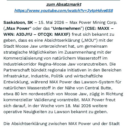
zum Absatzmarkt
https://www.youtube.com/watch?v=3ytpHdve6S8
Saskatoon, SK
– 15. Mai 2026 – Max Power Mining Corp.
(„
Max Power
“ oder das “
Unternehmen
”)
(CSE: MAXX –
WKN: A3DJYU – OTCQX: MAXXF)
freut sich bekannt zu
geben, dass es eine Absichtserklärung („MOU“) mit der
Stadt Moose Jaw unterzeichnet hat, um gemeinsam
strategische Möglichkeiten im Zusammenhang mit der
Kommerzialisierung von natürlichem Wasserstoff im
Industriekorridor Regina-Moose Jaw voranzutreiben. Die
Partnerschaft bündelt regionale Initiativen in den Bereichen
Infrastruktur, Industrie, Politik und wirtschaftliche
Entwicklung, während MAX Power das Lawson-System für
natürlichen Wasserstoff in der Nähe von Central Butte,
etwa 80 km nordwestlich von Moose Jaw, zügig in Richtung
kommerzieller Validierung vorantreibt. MAX Power freut
sich darauf, in der Woche vom 18. Mai 2026 weitere
operative Neuigkeiten zu Lawson bekannt zu geben.
Die Absichtserklärung zwischen MAX Power und der Stadt