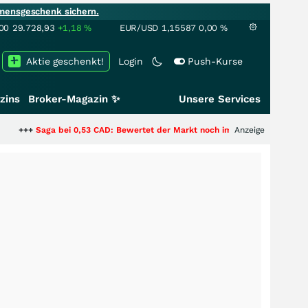
mensgeschenk sichern.
00
29.728,93
+1,18
%
EUR/USD
1,15587
0,00
%
Aktie geschenkt!
Login
Push-Kurse
zins
Broker-Magazin ✨
Unsere Services
a bei 0,53 CAD: Bewertet der Markt noch immer nur die Hälfte der Story?
Anzeige
+