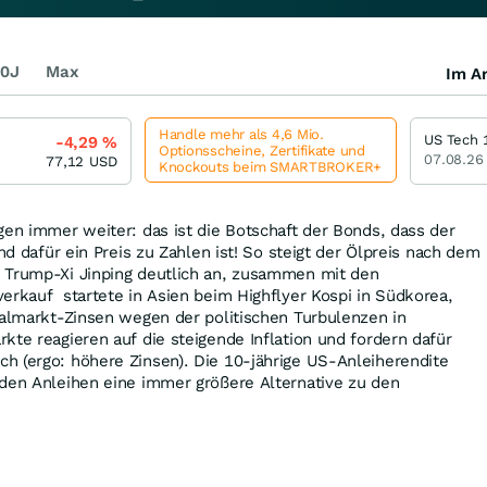
0J
Max
Im Ar
Handle mehr als 4,6 Mio.
US Tech 
-4,29
%
Optionsscheine, Zertifikate und
07.08.26
77,12
USD
Knockouts beim SMARTBROKER+
gen immer weiter: das ist die Botschaft der Bonds, dass der
und dafür ein Preis zu Zahlen ist! So steigt der Ölpreis nach dem
 Trump-Xi Jinping deutlich an, zusammen mit den
erkauf startete in Asien beim Highflyer Kospi in Südkorea,
talmarkt-Zinsen wegen der politischen Turbulenzen in
kte reagieren auf die steigende Inflation und fordern dafür
h (ergo: höhere Zinsen). Die 10-jährige US-Anleiherendite
rden Anleihen eine immer größere Alternative zu den