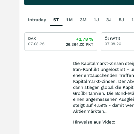
Intraday
5T
1M
3M
1J
3J
5J
1
DAX
Öl (WTI)
+2,78
%
07.08.26
07.08.26
26.364,00
PKT
Die Kapitalmarkt-Zinsen stei
Iran-Konflikt ungelöst ist - 
eher enttäuschenden Treffen
Kapitalmarkt-Zinsen. Der Abv
dann stiegen global die Kapi
Großbritannien. Die Bond-Mär
einen angemessenen Ausgleic
steigt auf 4,59% - damit we
Aktienmärkten..
Hinweise aus Video: