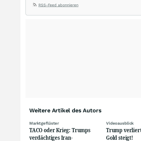
Möglichkeit, an allen gängigen Märkten der Welt im Bereic
RSS-Feed abonnieren
erhalten Kunden kostenlose Informationsabende, Seminare
Märkte.
Weitere Artikel des Autors
Marktgeflüster
Videoausblick
TACO oder Krieg: Trumps
Trump verliert
verdächtiges Iran-
Gold steigt!