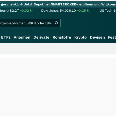
ie geschenkt.
→ Jetzt Depot bei SMARTBROKER+ eröffnen und Willkom
Brent)
82,27
+0,02
%
Dow Jones
54.036,10
+0,25
%
US Tech 1
ETFs
Anleihen
Derivate
Rohstoffe
Krypto
Devisen
Fest
+++
Sag