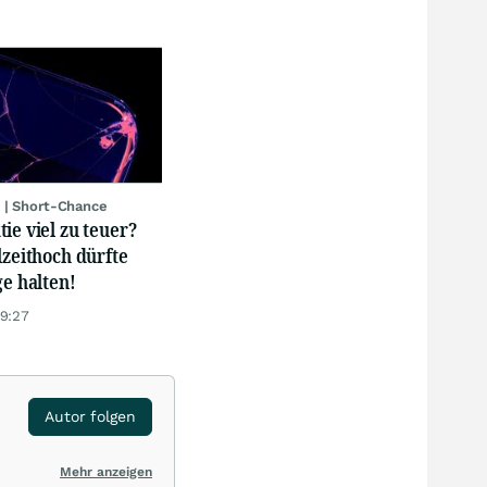
 | Short-Chance
ie viel zu teuer?
lzeithoch dürfte
ge halten!
19:27
Autor folgen
Mehr anzeigen