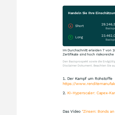
Handeln Sie Ihre Einschätzu
29.246,
Short
Basisp
23.462,
Long
Basisp
Im Durchschnitt erleiden 7 von 1
Zertifikate sind hoch risikoreich
Den Basisprospekt sowie die Endgültig
Disclaimer Dokument. Beachten Sie a
1. Der Kampf um Rohstoffe
https://www.renditemanufakt
2.
KI-Hyperscaler: Capex-Kar
Das Video
"Zinsen: Bonds an 