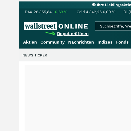
🎁 Ihre Lieblingsakt
DAX
26.355,84
+0,69
%
Gold
4.342,26
0,00
%
Öl (
Depot eröffnen
Aktien
Community
Nachrichten
Indizes
Fonds
NEWS TICKER