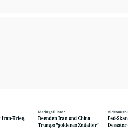
h CFDs, Futures, Aktien und Devisen zu Top-Konditionen zu handeln. Darüber
, One-to-One Coaching, allgemeine Einführungen in die Handelsplattformen
Marktgeflüster
Videoausbl
 Iran-Krieg,
Beenden Iran und China
Fed-Skand
Trumps "goldenes Zeitalter"
Desaster 