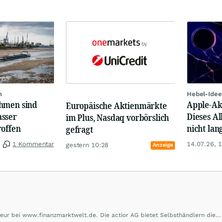
n
Hebel-Idee
hmen sind
Apple-Akt
Europäische Aktienmärkte
sser
Dieses Al
im Plus, Nasdaq vorbörslich
roffen
nicht lan
gefragt
1 Kommentar
14.07.26, 
gestern 10:28
Anzeige
eur bei www.finanzmarktwelt.de. Die actior AG bietet Selbsthändlern die