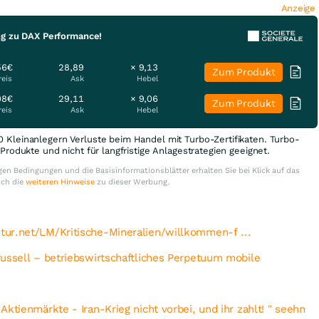
Anzeige
ng zu DAX Performance!
56€
28,89
× 9,13
Zum Produkt
reis
Ask
Hebel
08€
29,11
× 9,06
Zum Produkt
reis
Ask
Hebel
0 Kleinanlegern Verluste beim Handel mit Turbo-Zertifikaten. Turbo-
e Produkte und nicht für langfristige Anlagestrategien geeignet.
en Bedingungen und die Basisinformationsblätter erhalten Sie bei Klick auf das
uch die
weiteren Hinweise
zu dieser Werbung.
ur.net/LM/Kritische-Mineralien/willkommen-f ...
ussell – betriebswirtschaftliches Perpetuum mobile
Aktienmärkte - Iran-Krieg nicht vorbei, und ihr zahlt! " seehn