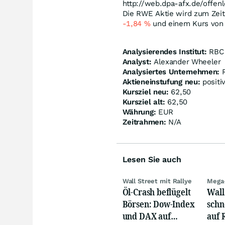
http://web.dpa-afx.de/offenl
Die RWE Aktie wird zum Zeit
-1,84
%
und einem Kurs von
Analysierendes Institut:
RBC
Analyst:
Alexander Wheeler
Analysiertes Unternehmen:
R
Aktieneinstufung neu:
positi
Kursziel neu:
62,50
Kursziel alt:
62,50
Währung:
EUR
Zeitrahmen:
N/A
Lesen Sie auch
Wall Street mit Rallye
Mega
Öl-Crash beflügelt
Wall
Börsen: Dow-Index
schn
und DAX auf
auf 