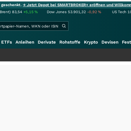
ie geschenkt.
→ Jetzt Depot bei SMARTBROKER+ eröffnen und Willkom
(Brent)
83,54
+5,15
%
Dow Jones
53.901,32
-0,92
%
US Tech 1
ETFs
Anleihen
Derivate
Rohstoffe
Krypto
Devisen
Fest