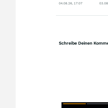
Rekord, Gold zieht
dank
04.08.26, 17:07
03.08
an
Schreibe Deinen Komm