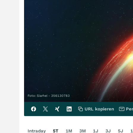
Foto: Siarhei - 356130783
URL kopieren
Per
Intraday
5T
1M
3M
1J
3J
5J
1