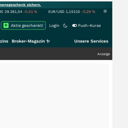
mensgeschenk sichern.
00
29.381,54
-0,51
%
EUR/USD
1,15215
-0,29
%
Aktie geschenkt!
Login
Push-Kurse
zins
Broker-Magazin ✨
Unsere Services
Anzeige