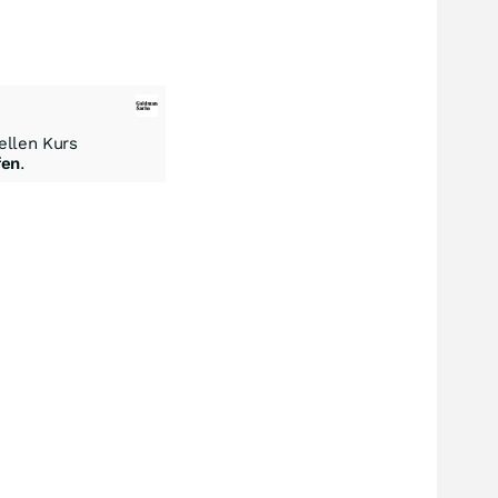
llen Kurs
fen
.