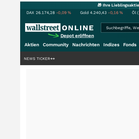
🎁 Ihre Lieblingsakt
DAX
26.174,28
-0,09
%
Gold
4.240,43
-0,16
%
Öl 
Depot eröffnen
Aktien
Community
Nachrichten
Indizes
Fonds
denstory?
+++
NEWS TICKER