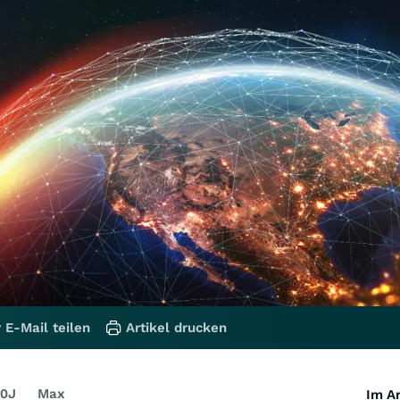
 E-Mail teilen
Artikel drucken
0J
Max
Im Ar