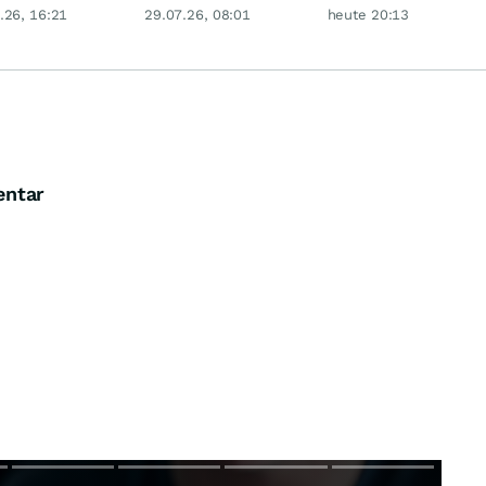
 Öl-Absturz
Bank überrascht
Realty Income
.26, 16:21
29.07.26, 08:01
heute 20:13
und RWE liefert
macht Lust auf
mehr
mehr!
entar