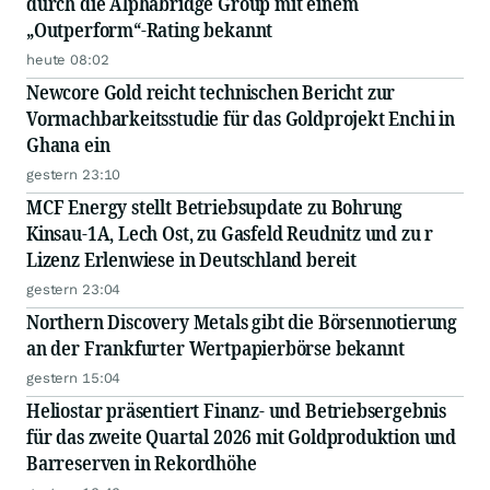
durch die Alphabridge Group mit einem
„Outperform“-Rating bekannt
heute 08:02
Newcore Gold reicht technischen Bericht zur
Vormachbarkeitsstudie für das Goldprojekt Enchi in
Ghana ein
gestern 23:10
MCF Energy stellt Betriebsupdate zu Bohrung
Kinsau-1A, Lech Ost, zu Gasfeld Reudnitz und zu r
Lizenz Erlenwiese in Deutschland bereit
gestern 23:04
Northern Discovery Metals gibt die Börsennotierung
an der Frankfurter Wertpapierbörse bekannt
gestern 15:04
Heliostar präsentiert Finanz- und Betriebsergebnis
für das zweite Quartal 2026 mit Goldproduktion und
Barreserven in Rekordhöhe