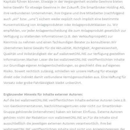
Kapitals führen können. Etwaige in der Vergangenheit erzielte Gewinne bieten
keine Gewähr für etwaige Gewinne in der Zukunft. Die Smartbroker Holding AG,
ihre verbundenen Unternehmen, ihre Organe und ihre Mitarbeiter (nachfolgend
auch „wir“ bzw. „uns“) sichern weder explizit noch implizit eine bestimmte
Kursentwicklung von Anlageprodukten oder Anlageproduktklassen zu. Wir
empfehlen, vor jeder Anlageentscheidung die zum Anlageprodukt gesetzlich zur
Verfügung zu stellenden Informationen (z.B. den Verkaufsprospekt) zur
Kenntnis zu nehmen und einen fachkundigen Berater zu konsultieren.Wir
übernehmen keine Gewähr für die Aktualität, Richtigkeit, Angemessenheit,
Qualität und Vollständigkeit der auf wallstreetONLINE zur Verfügung gestellten
Informationen.Machen Leser die bei wallstreetONLINE veröffentlichten Inhalte
zur Grundlage eigener Anlageentscheidungen, so geschieht dies auf eigenes
Risiko. Soweit rechtlich zulässig, schließen wir unsere Haftung für etwaige
direkt oder indirekt damit verbundene Vermögensschäden aus. Eine Haftung für
Vorsatz oder grobe Fahrlässigkeit bleibt unberührt.
Ergänzender Hinweis für Inhalte externer Autoren:
Auf die bei wallstreetONLINE veröffentlichten Inhalte externer Autoren (wie z.B.
von Gastkommentatoren, Nachrichtenagenturen oder nicht zur Smartbroker-
Gruppe gehörende Unternehmen) haben wir keinen Einfluss. Externe Autoren
gehören nicht der Redaktion von wallstreetONLINE an.Für die Inhalte sind
ausschließlich die jeweiligen externen Autoren verantwortlich. Ihre bei
wallstreetONLINE veröffentlichten Inhalte sind nicht von Anlageinteressen der