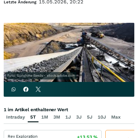
15.05.2026, 20:22
Letzte Änderung
Foto: Sunshine Seeds - stock.adobe.com
1 im Artikel enthaltener Wert
Intraday
5T
1M
3M
1J
3J
5J
10J
Max
Rev Exploration
+13,53
%