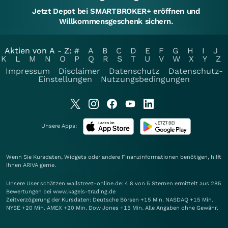
Jetzt Depot bei SMARTBROKER+ eröffnen und
Willkommensgeschenk sichern.
Aktien von A - Z:
#
A
B
C
D
E
F
G
H
I
J
K
L
M
N
O
P
Q
R
S
T
U
V
W
X
Y
Z
Impressum
Disclaimer
Datenschutz
Datenschutz-
Einstellungen
Nutzungsbedingungen
Unsere Apps:
Wenn Sie Kursdaten, Widgets oder andere Finanzinformationen benötigen, hilft
Ihnen
ARIVA
gerne.
Unsere User schätzen wallstreet-online.de: 4.8 von 5 Sternen ermittelt aus 285
Bewertungen bei www.kagels-trading.de
Zeitverzögerung der Kursdaten: Deutsche Börsen +15 Min. NASDAQ +15 Min.
NYSE +20 Min. AMEX +20 Min. Dow Jones +15 Min. Alle Angaben ohne Gewähr.