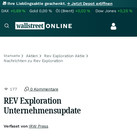
🎁 Ihre Lieblingsaktie geschenkt.
→ Jetzt Depot eröffnen
DAX
+0,69
%
Gold
0,00
%
Öl (Brent)
+0,02
%
Dow Jones
+0,25
%
Aktien
Rev Exploration Aktie
Startseite
Nachrichten zu Rev Exploration
177
0 Kommentare
REV Exploration
Unternehmensupdate
Verfasst von
IRW Press