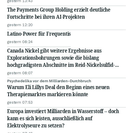
gestern 13:43
The Payments Group Holding erzielt deutliche
Fortschritte bei ihren AI-Projekten
gestern 12:20
Latino-Power für Frequentis
gestern 08:24
Canada Nickel gibt weitere Ergebnisse aus
Explorationsbohrungen sowie die bislang
hochgradigsten Abschnitte im Reid-Nickelsulfid-
Projekt bekannt
gestern 08:07
Psychedelika vor dem Milliarden-Durchbruch
Warum Eli Lillys Deal den Beginn eines neuen
Therapiemarktes markieren könnte
gestern 07:53
Europa investiert Milliarden in Wasserstoff – doch
kann es sich leisten, ausschließlich auf
Elektrolyseure zu setzen?