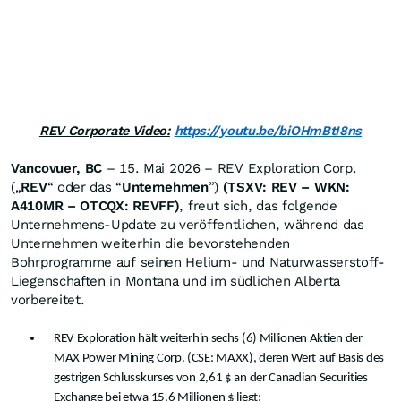
REV Corporate Video:
https://youtu.be/biOHmBtI8ns
Vancovuer, BC
– 15. Mai 2026 – REV Exploration Corp.
(„
REV
“ oder das “
Unternehmen
”)
(TSXV: REV – WKN:
A410MR – OTCQX: REVFF)
, freut sich, das folgende
Unternehmens-Update zu veröffentlichen, während das
Unternehmen weiterhin die bevorstehenden
Bohrprogramme auf seinen Helium- und Naturwasserstoff-
Liegenschaften in Montana und im südlichen Alberta
vorbereitet.
REV Exploration hält weiterhin sechs (6) Millionen Aktien der
MAX Power Mining Corp. (CSE: MAXX), deren Wert auf Basis des
gestrigen Schlusskurses von 2,61 $ an der Canadian Securities
Exchange bei etwa 15,6 Millionen $ liegt;