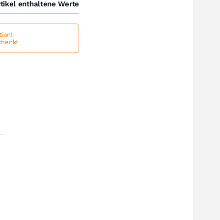
tikel enthaltene Werte
ion!
schenkt