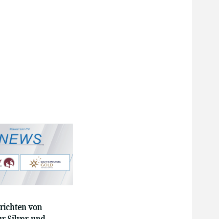
richten von
r Silver und