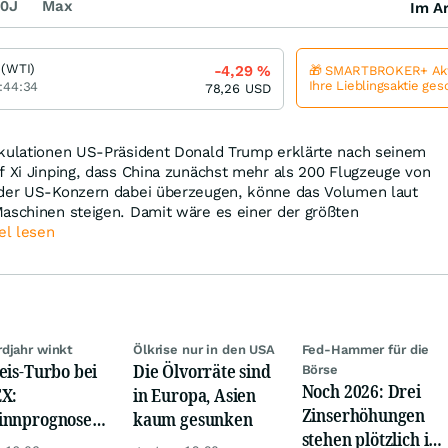
0J
Max
Im Ar
 (WTI)
-4,29
%
🎁 SMARTBROKER+ Akt
Ihre Lieblingsaktie ge
:44:34
78,26
USD
ekulationen US-Präsident Donald Trump erklärte nach seinem
f Xi Jinping, dass China zunächst mehr als 200 Flugzeuge von
 der US-Konzern dabei überzeugen, könne das Volumen laut
Maschinen steigen. Damit wäre es einer der größten
el lesen
djahr winkt
Ölkrise nur in den USA
Fed-Hammer für die
eis-Turbo bei
Die Ölvorräte sind
Börse
Noch 2026: Drei
X:
in Europa, Asien
Zinserhöhungen
innprognose
kaum gesunken
stehen plötzlich im
eßt auf