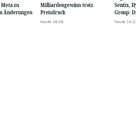
 Meta zu
Milliardengewinn trotz
Sentix, H
en Änderungen
Preisdruck
Group: D
bewegen
heute 16:08
heute 14:2
Montag