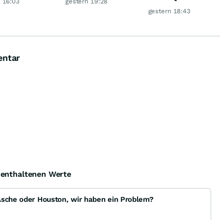
 16:03
gestern 19:28
Raum
ordhoch
gestern 18:43
entar
e enthaltenen Werte
Asche oder Houston, wir haben ein Problem?