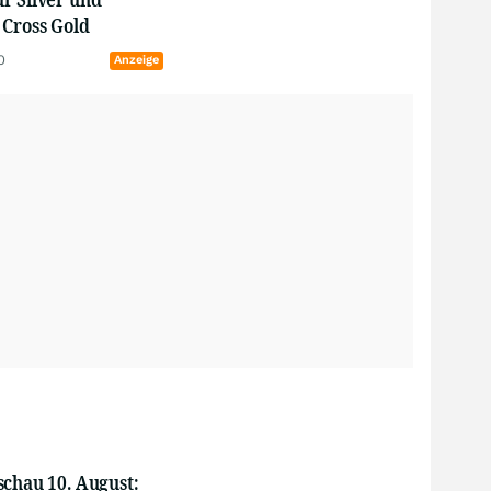
 Cross Gold
0
Anzeige
schau 10. August:
Gewinne explodieren,
Star