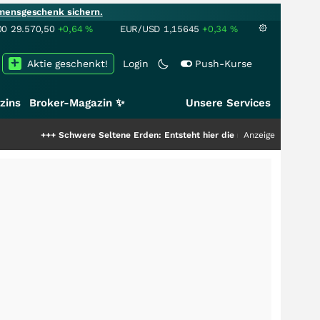
mensgeschenk sichern.
00
29.570,50
+0,64
%
EUR/USD
1,15645
+0,34
%
Aktie geschenkt!
Login
Push-Kurse
zins
Broker-Magazin ✨
Unsere Services
+
Schwere Seltene Erden: Entsteht hier die nächste Milliardenstory?
Anzeige
+++