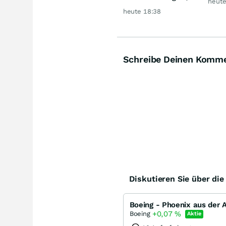
heute
Gold glänzt
Rek
heute 18:38
Schreibe Deinen Komm
Diskutieren Sie über di
Boeing - Phoenix aus der 
+0,07
%
Boeing
Aktie