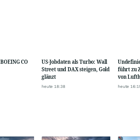
t BOEING CO
US-Jobdaten als Turbo: Wall
Undefini
Street und DAX steigen, Gold
führt zu
glänzt
von Lufth
heute 18:38
heute 16:1