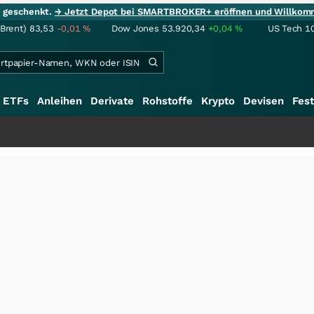
ie geschenkt.
→ Jetzt Depot bei SMARTBROKER+ eröffnen und Willkom
(Brent)
83,53
-0,01
%
Dow Jones
53.920,34
+0,04
%
US Tech 1
ETFs
Anleihen
Derivate
Rohstoffe
Krypto
Devisen
Fest
++