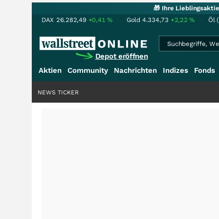
🎁 Ihre Lieblingsakt
DAX
26.282,49
+0,41
%
Gold
4.334,73
+2,22
%
Öl 
Depot eröffnen
Aktien
Community
Nachrichten
Indizes
Fonds
NEWS TICKER