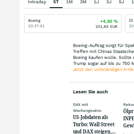
Intraday
5T
1M
3M
1J
3J
5J
1
Boeing
Öl
+4,50
%
20:37:41
20
201,65
EUR
Boeing-Auftrag sorgt für Sp
Treffen mit Chinas Staatsche
Boeing kaufen wolle. Sollte
Trump sogar auf bis zu 750 
Jetzt den vollständigen Artik
Lesen Sie auch
DAX mit
Rekor
Ölpr
Wochengewinn
US-Jobdaten als
INPE
Turbo: Wall Street
Gew
und DAX steigen,
schi