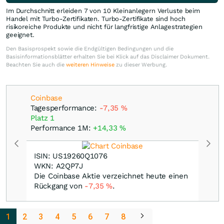
Im Durchschnitt erleiden 7 von 10 Kleinanlegern Verluste beim
Handel mit Turbo-Zertifikaten. Turbo-Zertifikate sind hoch
risikoreiche Produkte und nicht für langfristige Anlagestrategien
geeignet.
Den Basisprospekt sowie die Endgültigen Bedingungen und die
Basisinformationsblätter erhalten Sie bei Klick auf das Disclaimer Dokument.
Beachten Sie auch die
weiteren Hinweise
zu dieser Werbung.
Coinbase
Tagesperformance:
-7,35
%
Platz 1
Performance 1M:
+14,33
%
ISIN: US19260Q1076
WKN: A2QP7J
Die Coinbase Aktie verzeichnet heute einen
Rückgang von
-7,35
%
.
1
2
3
4
5
6
7
8