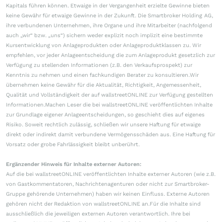
Kapitals führen können. Etwaige in der Vergangenheit erzielte Gewinne bieten
keine Gewähr für etwaige Gewinne in der Zukunft. Die Smartbroker Holding AG,
ihre verbundenen Unternehmen, ihre Organe und ihre Mitarbeiter (nachfolgend
auch „wir“ bzw. „uns“) sichern weder explizit noch implizit eine bestimmte
Kursentwicklung von Anlageprodukten oder Anlageproduktklassen zu. Wir
empfehlen, vor jeder Anlageentscheidung die zum Anlageprodukt gesetzlich zur
Verfügung zu stellenden Informationen (z.B. den Verkaufsprospekt) zur
Kenntnis zu nehmen und einen fachkundigen Berater zu konsultieren.Wir
übernehmen keine Gewähr für die Aktualität, Richtigkeit, Angemessenheit,
Qualität und Vollständigkeit der auf wallstreetONLINE zur Verfügung gestellten
Informationen.Machen Leser die bei wallstreetONLINE veröffentlichten Inhalte
zur Grundlage eigener Anlageentscheidungen, so geschieht dies auf eigenes
Risiko. Soweit rechtlich zulässig, schließen wir unsere Haftung für etwaige
direkt oder indirekt damit verbundene Vermögensschäden aus. Eine Haftung für
Vorsatz oder grobe Fahrlässigkeit bleibt unberührt.
Ergänzender Hinweis für Inhalte externer Autoren:
Auf die bei wallstreetONLINE veröffentlichten Inhalte externer Autoren (wie z.B.
von Gastkommentatoren, Nachrichtenagenturen oder nicht zur Smartbroker-
Gruppe gehörende Unternehmen) haben wir keinen Einfluss. Externe Autoren
gehören nicht der Redaktion von wallstreetONLINE an.Für die Inhalte sind
ausschließlich die jeweiligen externen Autoren verantwortlich. Ihre bei