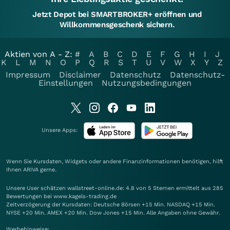
Jetzt Depot bei SMARTBROKER+ eröffnen und
Willkommensgeschenk sichern.
Aktien von A - Z:
#
A
B
C
D
E
F
G
H
I
J
K
L
M
N
O
P
Q
R
S
T
U
V
W
X
Y
Z
Impressum
Disclaimer
Datenschutz
Datenschutz-
Einstellungen
Nutzungsbedingungen
Unsere Apps:
Wenn Sie Kursdaten, Widgets oder andere Finanzinformationen benötigen, hilft
Ihnen
ARIVA
gerne.
Unsere User schätzen wallstreet-online.de: 4.8 von 5 Sternen ermittelt aus 285
Bewertungen bei www.kagels-trading.de
Zeitverzögerung der Kursdaten: Deutsche Börsen +15 Min. NASDAQ +15 Min.
NYSE +20 Min. AMEX +20 Min. Dow Jones +15 Min. Alle Angaben ohne Gewähr.
Werbehinweise: