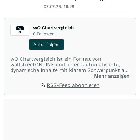
07.07.26, 19:28
wO Chartvergleich
0
Follower
Autor folgen
wO Chartvergleich ist ein Format von
wallstreetONLINE und liefert automatisierte,
dynamische Inhalte mit klarem Schwerpunkt auf
Charts und Performance-Vergleiche. Im Fokus
Mehr anzeigen
stehen technische Entwicklungen und
RSS-Feed abonnieren
Kursverläufe einer breiten Auswahl an Aktien
und Indizes. So erhalten Anleger schnell einen
Überblick über auffällige Bewegungen und
spannende charttechnische Signale.