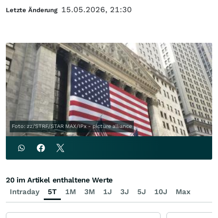
15.05.2026, 21:30
Letzte Änderung
Foto: zz/STRF/STAR MAX/IPx - picture alliance
20 im Artikel enthaltene Werte
Intraday
5T
1M
3M
1J
3J
5J
10J
Max