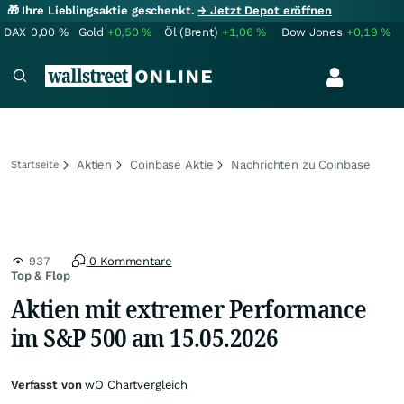
🎁 Ihre Lieblingsaktie geschenkt.
→ Jetzt Depot eröffnen
DAX
0,00
%
Gold
+0,50
%
Öl (Brent)
+1,06
%
Dow Jones
+0,19
%
Aktien
Coinbase Aktie
Nachrichten zu Coinbase
Startseite
937
0 Kommentare
Top & Flop
Aktien mit extremer Performance
im S&P 500 am 15.05.2026
Verfasst von
wO Chartvergleich