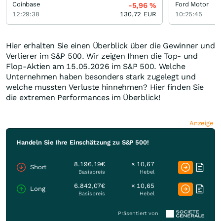
Coinbase
Ford Motor
-5,96
%
12:29:38
130,72
EUR
10:25:45
Hier erhalten Sie einen Überblick über die Gewinner und
Verlierer im S&P 500. Wir zeigen Ihnen die Top- und
Flop-Aktien am 15.05.2026 im S&P 500. Welche
Unternehmen haben besonders stark zugelegt und
welche mussten Verluste hinnehmen? Hier finden Sie
die extremen Performances im Überblick!
Anzeige
Handeln Sie Ihre Einschätzung zu S&P 500!
8.196,19€
× 10,67
Short
Basispreis
Hebel
6.842,07€
× 10,65
Long
Basispreis
Hebel
Präsentiert von