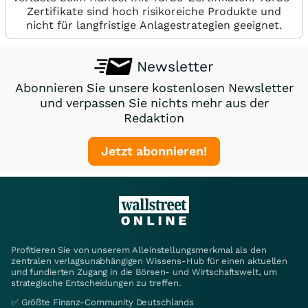
Zertifikate sind hoch risikoreiche Produkte und
nicht für langfristige Anlagestrategien geeignet.
Newsletter
Abonnieren Sie unsere kostenlosen Newsletter
und verpassen Sie nichts mehr aus der
Redaktion
Jetzt abonnieren!
Profitieren Sie von unserem Alleinstellungsmerkmal als den
zentralen verlagsunabhängigen Wissens-Hub für einen aktuellen
und fundierten Zugang in die Börsen- und Wirtschaftswelt, um
strategische Entscheidungen zu treffen.
✅ Größte Finanz-Community Deutschlands