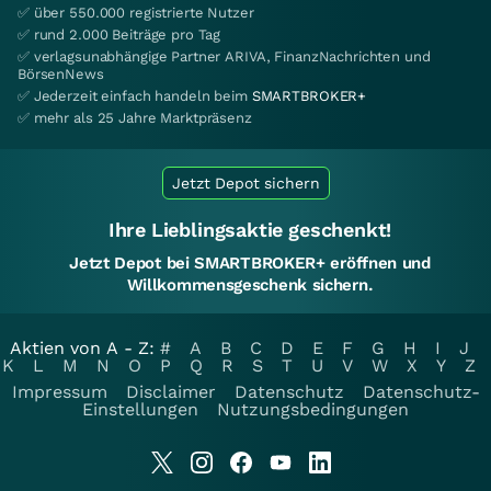
✅ über 550.000 registrierte Nutzer
✅ rund 2.000 Beiträge pro Tag
✅ verlagsunabhängige Partner ARIVA, FinanzNachrichten und
BörsenNews
✅ Jederzeit einfach handeln beim
SMARTBROKER+
✅ mehr als 25 Jahre Marktpräsenz
Jetzt Depot sichern
Ihre Lieblingsaktie geschenkt!
Jetzt Depot bei SMARTBROKER+ eröffnen und
Willkommensgeschenk sichern.
Aktien von A - Z:
#
A
B
C
D
E
F
G
H
I
J
K
L
M
N
O
P
Q
R
S
T
U
V
W
X
Y
Z
Impressum
Disclaimer
Datenschutz
Datenschutz-
Einstellungen
Nutzungsbedingungen