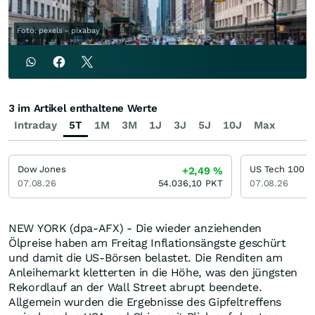
Foto: pexels - pixabay
3 im Artikel enthaltene Werte
Intraday
5T
1M
3M
1J
3J
5J
10J
Max
Dow Jones
US Tech 100
+2,49
%
07.08.26
54.036,10
PKT
07.08.26
NEW YORK (dpa-AFX) - Die wieder anziehenden
Ölpreise haben am Freitag Inflationsängste geschürt
und damit die US-Börsen belastet. Die Renditen am
Anleihemarkt kletterten in die Höhe, was den jüngsten
Rekordlauf an der Wall Street abrupt beendete.
Allgemein wurden die Ergebnisse des Gipfeltreffens