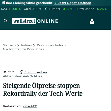
🎁 Ihre Lieblingsaktie geschenkt.
→ Jetzt Depot eröffnen
DAX
+0,69
%
Gold
0,00
%
Öl (Brent)
+0,02
%
Dow Jones
+0,25
%
Indizes
Dow Jones Index
Startseite
Nachrichten zu Dow Jones
217
0 Kommentare
Aktien New York Schluss
Steigende Ölpreise stoppen
Rekordrally der Tech-Werte
Verfasst von
dpa-AFX