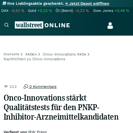
🎁 Ihre Lieblingsaktie geschenkt.
→ Jetzt Depot eröffnen
DAX
-0,51
%
Gold
+0,25
%
Öl (Brent)
-0,23
%
Dow Jones
+0,46
%
Aktien
Onco-Innovations Aktie
Startseite
Nachrichten zu Onco-Innovations
213
0 Kommentare
Onco-Innovations stärkt
Qualitätstests für den PNKP-
Inhibitor-Arzneimittelkandidaten
Verfasst von
IRW Press