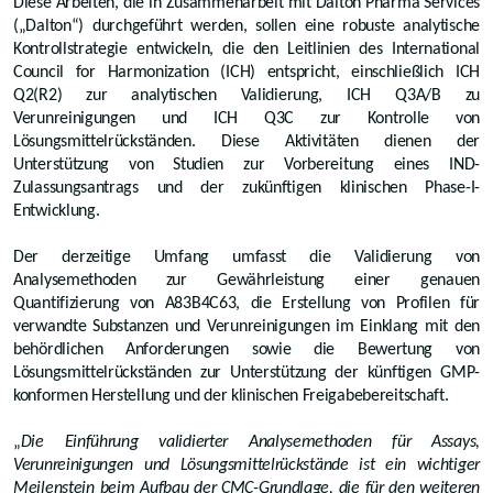
Diese Arbeiten, die in Zusammenarbeit mit Dalton Pharma Services
(„Dalton“) durchgeführt werden, sollen eine robuste analytische
Kontrollstrategie entwickeln, die den Leitlinien des International
Council for Harmonization (ICH) entspricht, einschließlich ICH
Q2(R2) zur analytischen Validierung, ICH Q3A/B zu
Verunreinigungen und ICH Q3C zur Kontrolle von
Lösungsmittelrückständen. Diese Aktivitäten dienen der
Unterstützung von Studien zur Vorbereitung eines IND-
Zulassungsantrags und der zukünftigen klinischen Phase-I-
Entwicklung.
Der derzeitige Umfang umfasst die Validierung von
Analysemethoden zur Gewährleistung einer genauen
Quantifizierung von A83B4C63, die Erstellung von Profilen für
verwandte Substanzen und Verunreinigungen im Einklang mit den
behördlichen Anforderungen sowie die Bewertung von
Lösungsmittelrückständen zur Unterstützung der künftigen GMP-
konformen Herstellung und der klinischen Freigabebereitschaft.
„
Die Einführung validierter Analysemethoden für Assays,
Verunreinigungen und Lösungsmittelrückstände ist ein wichtiger
Meilenstein beim Aufbau der CMC-Grundlage, die für den weiteren