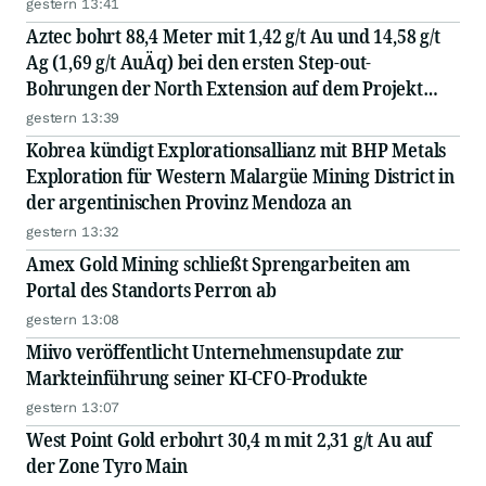
gestern 13:41
Aztec bohrt 88,4 Meter mit 1,42 g/t Au und 14,58 g/t
Ag (1,69 g/t AuÄq) bei den ersten Step-out-
Bohrungen der North Extension auf dem Projekt
Tombstone in Arizona
gestern 13:39
Kobrea kündigt Explorationsallianz mit BHP Metals
Exploration für Western Malargüe Mining District in
der argentinischen Provinz Mendoza an
gestern 13:32
Amex Gold Mining schließt Sprengarbeiten am
Portal des Standorts Perron ab
gestern 13:08
Miivo veröffentlicht Unternehmensupdate zur
Markteinführung seiner KI-CFO-Produkte
gestern 13:07
West Point Gold erbohrt 30,4 m mit 2,31 g/t Au auf
der Zone Tyro Main