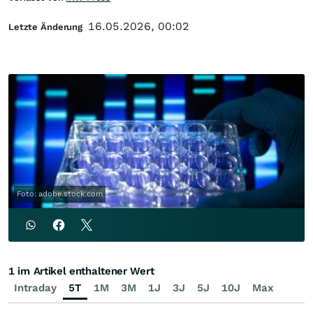
16.05.2026, 00:02
Letzte Änderung
Foto: adobe.stock.com
1 im Artikel enthaltener Wert
Intraday
5T
1M
3M
1J
3J
5J
10J
Max