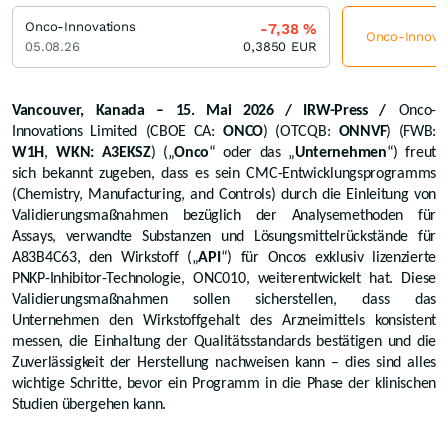
Onco-Innovations
-7,38
%
Onco-Innovati
05.08.26
0,3850
EUR
Vancouver, Kanada – 15. Mai 2026 / IRW-Press /
Onco-
Innovations Limited
(CBOE CA:
ONCO
) (OTCQB:
ONNVF
) (FWB:
W1H
,
WKN: A3EKSZ
) („
Onco
“ oder das „
Unternehmen
“) freut
sich bekannt zugeben, dass es sein CMC-Entwicklungsprogramms
(Chemistry, Manufacturing, and Controls) durch die Einleitung von
Validierungsmaßnahmen bezüglich der Analysemethoden für
Assays, verwandte Substanzen und Lösungsmittelrückstände für
A83B4C63, den Wirkstoff („
API
“) für Oncos exklusiv lizenzierte
PNKP-Inhibitor-Technologie, ONC010, weiterentwickelt hat. Diese
Validierungsmaßnahmen sollen sicherstellen, dass das
Unternehmen den Wirkstoffgehalt des Arzneimittels konsistent
messen, die Einhaltung der Qualitätsstandards bestätigen und die
Zuverlässigkeit der Herstellung nachweisen kann – dies sind alles
wichtige Schritte, bevor ein Programm in die Phase der klinischen
Studien übergehen kann.