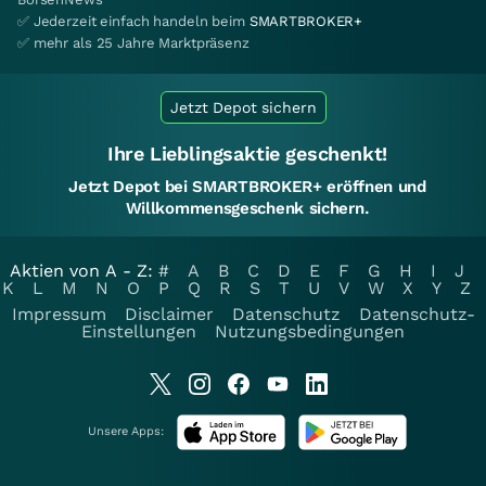
✅ Jederzeit einfach handeln beim
SMARTBROKER+
✅ mehr als 25 Jahre Marktpräsenz
Jetzt Depot sichern
Ihre Lieblingsaktie geschenkt!
Jetzt Depot bei SMARTBROKER+ eröffnen und
Willkommensgeschenk sichern.
Aktien von A - Z:
#
A
B
C
D
E
F
G
H
I
J
K
L
M
N
O
P
Q
R
S
T
U
V
W
X
Y
Z
Impressum
Disclaimer
Datenschutz
Datenschutz-
Einstellungen
Nutzungsbedingungen
Unsere Apps: