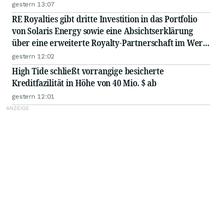
gestern 13:07
RE Royalties gibt dritte Investition in das Portfolio
von Solaris Energy sowie eine Absichtserklärung
über eine erweiterte Royalty-Partnerschaft im Wert
von weiteren 62,7 Mio. US$ bekannt
gestern 12:02
High Tide schließt vorrangige besicherte
Kreditfazilität in Höhe von 40 Mio. $ ab
gestern 12:01