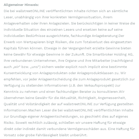
Allgemeiner Hinweis:
Die bei wallstreetONLINE veröffentlichten Inhalte richten sich an sämtliche
Leser, unabhängig von ihrer konkreten Vermögenssituation, ihrem
Anlageverhalten oder ihren Anlagezielen. Sie berücksichtigen in keiner Weise die
individuelle Situation des einzelnen Lesers und ersetzen keine auf seine
individuellen Bedürfnisse ausgerichtete, fachkundige Anlageberatung.Der
Erwerb von Wertpapieren birgt Risiken, die zum Totalverlust des eingesetzten
Kapitals führen können. Etwaige in der Vergangenheit erzielte Gewinne bieten
keine Gewähr für etwaige Gewinne in der Zukunft. Die Smartbroker Holding AG,
ihre verbundenen Unternehmen, ihre Organe und ihre Mitarbeiter (nachfolgend
auch „wir“ bzw. „uns“) sichern weder explizit noch implizit eine bestimmte
Kursentwicklung von Anlageprodukten oder Anlageproduktklassen zu. Wir
empfehlen, vor jeder Anlageentscheidung die zum Anlageprodukt gesetzlich zur
Verfügung zu stellenden Informationen (z.B. den Verkaufsprospekt) zur
Kenntnis zu nehmen und einen fachkundigen Berater zu konsultieren.Wir
übernehmen keine Gewähr für die Aktualität, Richtigkeit, Angemessenheit,
Qualität und Vollständigkeit der auf wallstreetONLINE zur Verfügung gestellten
Informationen.Machen Leser die bei wallstreetONLINE veröffentlichten Inhalte
zur Grundlage eigener Anlageentscheidungen, so geschieht dies auf eigenes
Risiko. Soweit rechtlich zulässig, schließen wir unsere Haftung für etwaige
direkt oder indirekt damit verbundene Vermögensschäden aus. Eine Haftung für
Vorsatz oder grobe Fahrlässigkeit bleibt unberührt.