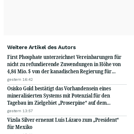
Weitere Artikel des Autors
First Phosphate unterzeichnet Vereinbarungen für
nicht zu refundierende Zuwendungen in Höhe von
4,84 Mio. $ von der kanadischen Regierung für
Straßeninfrastruktur und
gestern 16:42
Stromübertragungsleitungen
Osisko Gold bestätigt das Vorhandensein eines
mineralisierten Systems mit Potenzial für den
Tagebau im Zielgebiet „Proserpine“ auf dem
regionalen Grundstück des Cariboo-Goldprojekts;
gestern 13:57
Vizsla Silver ernennt Luis Lázaro zum „President“
für Mexiko