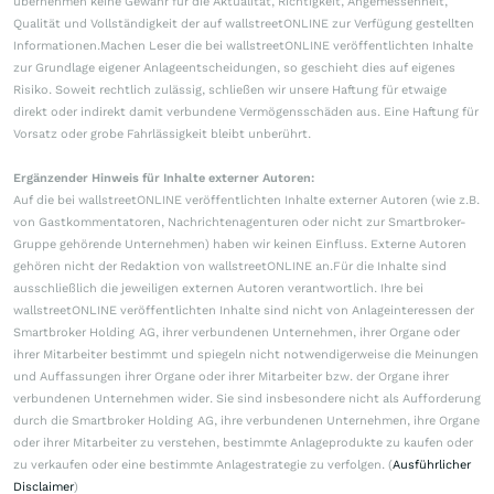
übernehmen keine Gewähr für die Aktualität, Richtigkeit, Angemessenheit,
Qualität und Vollständigkeit der auf wallstreetONLINE zur Verfügung gestellten
Informationen.Machen Leser die bei wallstreetONLINE veröffentlichten Inhalte
zur Grundlage eigener Anlageentscheidungen, so geschieht dies auf eigenes
Risiko. Soweit rechtlich zulässig, schließen wir unsere Haftung für etwaige
direkt oder indirekt damit verbundene Vermögensschäden aus. Eine Haftung für
Vorsatz oder grobe Fahrlässigkeit bleibt unberührt.
Ergänzender Hinweis für Inhalte externer Autoren:
Auf die bei wallstreetONLINE veröffentlichten Inhalte externer Autoren (wie z.B.
von Gastkommentatoren, Nachrichtenagenturen oder nicht zur Smartbroker-
Gruppe gehörende Unternehmen) haben wir keinen Einfluss. Externe Autoren
gehören nicht der Redaktion von wallstreetONLINE an.Für die Inhalte sind
ausschließlich die jeweiligen externen Autoren verantwortlich. Ihre bei
wallstreetONLINE veröffentlichten Inhalte sind nicht von Anlageinteressen der
Smartbroker Holding AG, ihrer verbundenen Unternehmen, ihrer Organe oder
ihrer Mitarbeiter bestimmt und spiegeln nicht notwendigerweise die Meinungen
und Auffassungen ihrer Organe oder ihrer Mitarbeiter bzw. der Organe ihrer
verbundenen Unternehmen wider. Sie sind insbesondere nicht als Aufforderung
durch die Smartbroker Holding AG, ihre verbundenen Unternehmen, ihre Organe
oder ihrer Mitarbeiter zu verstehen, bestimmte Anlageprodukte zu kaufen oder
zu verkaufen oder eine bestimmte Anlagestrategie zu verfolgen. (
Ausführlicher
Disclaimer
)