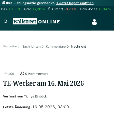
🎁 Ihre Lieblingsaktie geschenkt.
→ Jetzt Depot eröffnen
DAX
+0,50
%
Gold
+2,30
%
Öl (Brent)
-0,23
%
Dow Jones
+0,14
%
Nachrichten
Kommentare
Nachricht
Startseite
109
0 Kommentare
TE-Wecker am 16. Mai 2026
Verfasst von
Tichys Einblick
16.05.2026, 03:00
Letzte Änderung