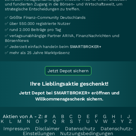
und fundierten Zugang in die Börsen- und Wirtschaftswelt, um
strategische Entscheidungen zu treffen.
✅ Größte Finanz-Community Deutschlands
✅ über 550.000 registrierte Nutzer
✅ rund 2.000 Beiträge pro Tag
✅ verlagsunabhängige Partner ARIVA, FinanzNachrichten und
BörsenNews
✅ Jederzeit einfach handeln beim
SMARTBROKER+
✅ mehr als 25 Jahre Marktpräsenz
Jetzt Depot sichern
Ihre Lieblingsaktie geschenkt!
Jetzt Depot bei SMARTBROKER+ eröffnen und
Willkommensgeschenk sichern.
Aktien von A - Z:
#
A
B
C
D
E
F
G
H
I
J
K
L
M
N
O
P
Q
R
S
T
U
V
W
X
Y
Z
Impressum
Disclaimer
Datenschutz
Datenschutz-
Einstellungen
Nutzungsbedingungen