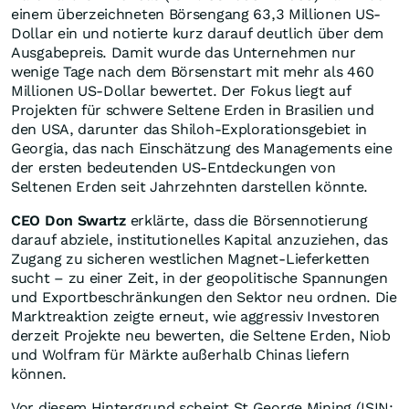
einem überzeichneten Börsengang 63,3 Millionen US-
Dollar ein und notierte kurz darauf deutlich über dem
Ausgabepreis. Damit wurde das Unternehmen nur
wenige Tage nach dem Börsenstart mit mehr als 460
Millionen US-Dollar bewertet. Der Fokus liegt auf
Projekten für schwere Seltene Erden in Brasilien und
den USA, darunter das Shiloh-Explorationsgebiet in
Georgia, das nach Einschätzung des Managements eine
der ersten bedeutenden US-Entdeckungen von
Seltenen Erden seit Jahrzehnten darstellen könnte.
CEO Don Swartz
erklärte, dass die Börsennotierung
darauf abziele, institutionelles Kapital anzuziehen, das
Zugang zu sicheren westlichen Magnet-Lieferketten
sucht – zu einer Zeit, in der geopolitische Spannungen
und Exportbeschränkungen den Sektor neu ordnen. Die
Marktreaktion zeigte erneut, wie aggressiv Investoren
derzeit Projekte neu bewerten, die Seltene Erden, Niob
und Wolfram für Märkte außerhalb Chinas liefern
können.
Vor diesem Hintergrund scheint St George Mining (ISIN: