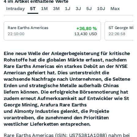
4 im Artikel enthaltene Werte
Intraday
5T
1M
3M
1J
3J
5J
10J
Max
Rare Earths Americas
ST George Min
+36,80
%
22:10:00
13,430
USD
22:26:58
Eine neue Welle der Anlegerbegeisterung für kritische
Rohstoffe hat die globalen Märkte erfasst, nachdem
Rare Earths Americas ein starkes Debüt an der NYSE
American gefeiert hat. Dies unterstreicht die
wachsende Nachfrage nach Unternehmen, die Seltene
Erden und strategische Metalle außerhalb Chinas
liefern können. Die erfolgreiche Börsennotierung hat
zudem erneut Aufmerksamkeit auf Entwickler wie St
George Mining, Arafura Rare Earths
und Almonty Industries gelenkt, die Projekte
vorantreiben, die zunehmend den Prioritäten
westlicher Lieferketten entsprechen.
Rare Earths Americas (ISIN: US75381A1088) nahm bei