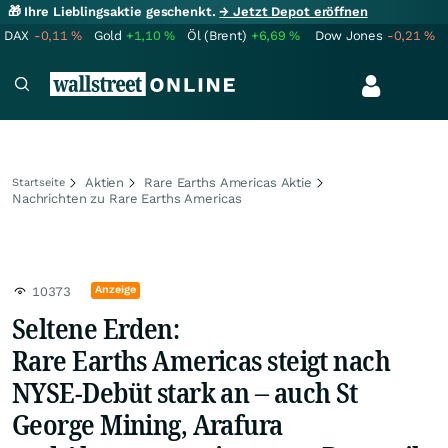
🎁 Ihre Lieblingsaktie geschenkt.
→ Jetzt Depot eröffnen
DAX
-0,11
%
Gold
+1,10
%
Öl (Brent)
+6,69
%
Dow Jones
-0,21
%
Aktien
Rare Earths Americas Aktie
Startseite
Nachrichten zu Rare Earths Americas
Anzeige
10373
Seltene Erden:
Rare Earths Americas steigt nach
NYSE-Debüt stark an – auch St
George Mining, Arafura