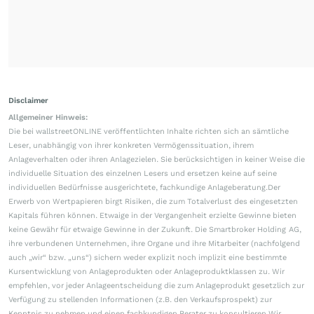
Disclaimer
Allgemeiner Hinweis:
Die bei wallstreetONLINE veröffentlichten Inhalte richten sich an sämtliche
Leser, unabhängig von ihrer konkreten Vermögenssituation, ihrem
Anlageverhalten oder ihren Anlagezielen. Sie berücksichtigen in keiner Weise die
individuelle Situation des einzelnen Lesers und ersetzen keine auf seine
individuellen Bedürfnisse ausgerichtete, fachkundige Anlageberatung.Der
Erwerb von Wertpapieren birgt Risiken, die zum Totalverlust des eingesetzten
Kapitals führen können. Etwaige in der Vergangenheit erzielte Gewinne bieten
keine Gewähr für etwaige Gewinne in der Zukunft. Die Smartbroker Holding AG,
ihre verbundenen Unternehmen, ihre Organe und ihre Mitarbeiter (nachfolgend
auch „wir“ bzw. „uns“) sichern weder explizit noch implizit eine bestimmte
Kursentwicklung von Anlageprodukten oder Anlageproduktklassen zu. Wir
empfehlen, vor jeder Anlageentscheidung die zum Anlageprodukt gesetzlich zur
Verfügung zu stellenden Informationen (z.B. den Verkaufsprospekt) zur
Kenntnis zu nehmen und einen fachkundigen Berater zu konsultieren.Wir