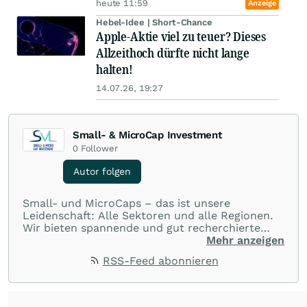
heute 11:59
Anzeige
Hebel-Idee | Short-Chance
Apple-Aktie viel zu teuer? Dieses
Allzeithoch dürfte nicht lange
halten!
14.07.26, 19:27
Small- & MicroCap Investment
0
Follower
Autor folgen
Small- und MicroCaps – das ist unsere
Leidenschaft: Alle Sektoren und alle Regionen.
Wir bieten spannende und gut recherchierte
Einblicke in branchen- und marktbezogene
Mehr anzeigen
Nachrichten. Unsere Journalisten verfügen über
RSS-Feed abonnieren
umfangreiche Erfahrungen in der Branche und
berichten über ihre jeweiligen Sektoren, damit
Sie die neuesten Nachrichten von einigen der
besten Reporter des Landes erhalten.