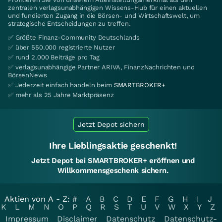
zentralen verlagsunabhängigen Wissens-Hub für einen aktuellen
und fundierten Zugang in die Börsen- und Wirtschaftswelt, um
strategische Entscheidungen zu treffen.
✅ Größte Finanz-Community Deutschlands
✅ über 550.000 registrierte Nutzer
✅ rund 2.000 Beiträge pro Tag
✅ verlagsunabhängige Partner ARIVA, FinanzNachrichten und
BörsenNews
✅ Jederzeit einfach handeln beim
SMARTBROKER+
✅ mehr als 25 Jahre Marktpräsenz
Jetzt Depot sichern
Ihre Lieblingsaktie geschenkt!
Jetzt Depot bei SMARTBROKER+ eröffnen und
Willkommensgeschenk sichern.
Aktien von A - Z:
#
A
B
C
D
E
F
G
H
I
J
K
L
M
N
O
P
Q
R
S
T
U
V
W
X
Y
Z
Impressum
Disclaimer
Datenschutz
Datenschutz-