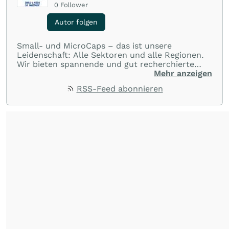
0
Follower
Autor folgen
Small- und MicroCaps – das ist unsere
Leidenschaft: Alle Sektoren und alle Regionen.
Wir bieten spannende und gut recherchierte
Einblicke in branchen- und marktbezogene
Mehr anzeigen
Nachrichten. Unsere Journalisten verfügen über
RSS-Feed abonnieren
umfangreiche Erfahrungen in der Branche und
berichten über ihre jeweiligen Sektoren, damit
Sie die neuesten Nachrichten von einigen der
besten Reporter des Landes erhalten.