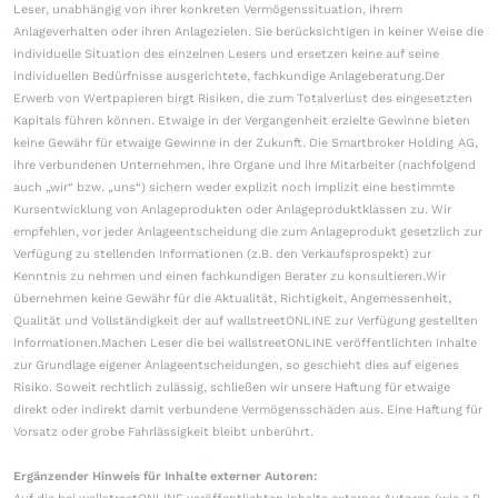
Leser, unabhängig von ihrer konkreten Vermögenssituation, ihrem
Anlageverhalten oder ihren Anlagezielen. Sie berücksichtigen in keiner Weise die
individuelle Situation des einzelnen Lesers und ersetzen keine auf seine
individuellen Bedürfnisse ausgerichtete, fachkundige Anlageberatung.Der
Erwerb von Wertpapieren birgt Risiken, die zum Totalverlust des eingesetzten
Kapitals führen können. Etwaige in der Vergangenheit erzielte Gewinne bieten
keine Gewähr für etwaige Gewinne in der Zukunft. Die Smartbroker Holding AG,
ihre verbundenen Unternehmen, ihre Organe und ihre Mitarbeiter (nachfolgend
auch „wir“ bzw. „uns“) sichern weder explizit noch implizit eine bestimmte
Kursentwicklung von Anlageprodukten oder Anlageproduktklassen zu. Wir
empfehlen, vor jeder Anlageentscheidung die zum Anlageprodukt gesetzlich zur
Verfügung zu stellenden Informationen (z.B. den Verkaufsprospekt) zur
Kenntnis zu nehmen und einen fachkundigen Berater zu konsultieren.Wir
übernehmen keine Gewähr für die Aktualität, Richtigkeit, Angemessenheit,
Qualität und Vollständigkeit der auf wallstreetONLINE zur Verfügung gestellten
Informationen.Machen Leser die bei wallstreetONLINE veröffentlichten Inhalte
zur Grundlage eigener Anlageentscheidungen, so geschieht dies auf eigenes
Risiko. Soweit rechtlich zulässig, schließen wir unsere Haftung für etwaige
direkt oder indirekt damit verbundene Vermögensschäden aus. Eine Haftung für
Vorsatz oder grobe Fahrlässigkeit bleibt unberührt.
Ergänzender Hinweis für Inhalte externer Autoren: