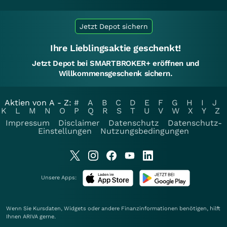
Jetzt Depot sichern
Ihre Lieblingsaktie geschenkt!
Jetzt Depot bei SMARTBROKER+ eröffnen und
Willkommensgeschenk sichern.
Aktien von A - Z:
#
A
B
C
D
E
F
G
H
I
J
K
L
M
N
O
P
Q
R
S
T
U
V
W
X
Y
Z
Impressum
Disclaimer
Datenschutz
Datenschutz-
Einstellungen
Nutzungsbedingungen
Unsere Apps:
Wenn Sie Kursdaten, Widgets oder andere Finanzinformationen benötigen, hilft
Ihnen
ARIVA
gerne.