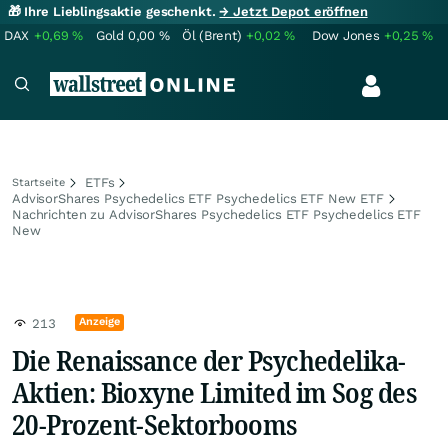
🎁 Ihre Lieblingsaktie geschenkt.
→ Jetzt Depot eröffnen
DAX
+0,69
%
Gold
0,00
%
Öl (Brent)
+0,02
%
Dow Jones
+0,25
%
ETFs
Startseite
AdvisorShares Psychedelics ETF Psychedelics ETF New ETF
Nachrichten zu AdvisorShares Psychedelics ETF Psychedelics ETF
New
Anzeige
213
Die Renaissance der Psychedelika-
Aktien: Bioxyne Limited im Sog des
20-Prozent-Sektorbooms