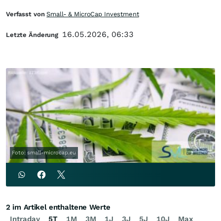
Verfasst von
Small- & MicroCap Investment
16.05.2026, 06:33
Letzte Änderung
Foto: small-microcap.eu
2 im Artikel enthaltene Werte
Intraday
5T
1M
3M
1J
3J
5J
10J
Max