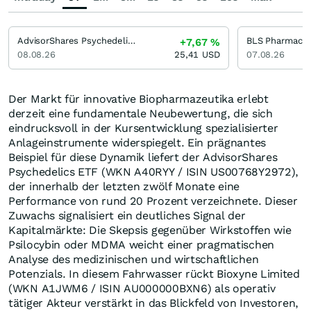
AdvisorShares Psychedelics ETF Psychedelics ETF New
BLS Pharmaceu
+7,67
%
08.08.26
25,41
USD
07.08.26
Der Markt für innovative Biopharmazeutika erlebt
derzeit eine fundamentale Neubewertung, die sich
eindrucksvoll in der Kursentwicklung spezialisierter
Anlageinstrumente widerspiegelt. Ein prägnantes
Beispiel für diese Dynamik liefert der AdvisorShares
Psychedelics ETF (WKN A40RYY / ISIN US00768Y2972),
der innerhalb der letzten zwölf Monate eine
Performance von rund 20 Prozent verzeichnete. Dieser
Zuwachs signalisiert ein deutliches Signal der
Kapitalmärkte: Die Skepsis gegenüber Wirkstoffen wie
Psilocybin oder MDMA weicht einer pragmatischen
Analyse des medizinischen und wirtschaftlichen
Potenzials. In diesem Fahrwasser rückt Bioxyne Limited
(WKN A1JWM6 / ISIN AU000000BXN6) als operativ
tätiger Akteur verstärkt in das Blickfeld von Investoren,