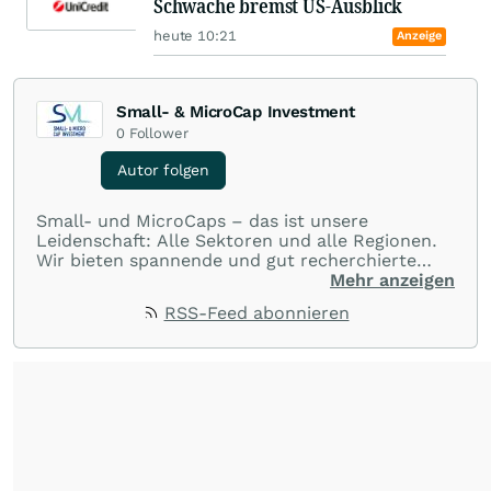
Schwäche bremst US-Ausblick
heute 10:21
Anzeige
Small- & MicroCap Investment
0
Follower
Autor folgen
Small- und MicroCaps – das ist unsere
Leidenschaft: Alle Sektoren und alle Regionen.
Wir bieten spannende und gut recherchierte
Einblicke in branchen- und marktbezogene
Mehr anzeigen
Nachrichten. Unsere Journalisten verfügen über
RSS-Feed abonnieren
umfangreiche Erfahrungen in der Branche und
berichten über ihre jeweiligen Sektoren, damit
Sie die neuesten Nachrichten von einigen der
besten Reporter des Landes erhalten.