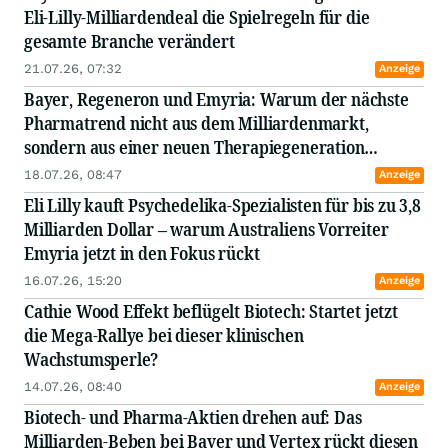
Eli-Lilly-Milliardendeal die Spielregeln für die
gesamte Branche verändert
21.07.26, 07:32
Anzeige
Bayer, Regeneron und Emyria: Warum der nächste
Pharmatrend nicht aus dem Milliardenmarkt,
sondern aus einer neuen Therapiegeneration
kommen könnte
18.07.26, 08:47
Anzeige
Eli Lilly kauft Psychedelika-Spezialisten für bis zu 3,8
Milliarden Dollar – warum Australiens Vorreiter
Emyria jetzt in den Fokus rückt
16.07.26, 15:20
Anzeige
Cathie Wood Effekt beflügelt Biotech: Startet jetzt
die Mega-Rallye bei dieser klinischen
Wachstumsperle?
14.07.26, 08:40
Anzeige
Biotech- und Pharma-Aktien drehen auf: Das
Milliarden-Beben bei Bayer und Vertex rückt diesen