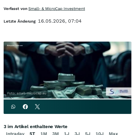
Verfasst von
Small- & MicroCap Investment
16.05.2026, 07:04
Letzte Änderung
Foto: small-microcap.eu
3 im Artikel enthaltene Werte
Intraday
5T
1M
3M
1J
3J
5J
10J
Max