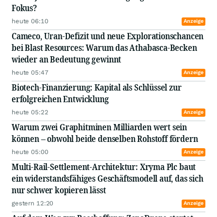
Fokus?
heute 06:10
Anzeige
Cameco, Uran-Defizit und neue Explorationschancen
bei Blast Resources: Warum das Athabasca-Becken
wieder an Bedeutung gewinnt
heute 05:47
Anzeige
Biotech-Finanzierung: Kapital als Schlüssel zur
erfolgreichen Entwicklung
heute 05:22
Anzeige
Warum zwei Graphitminen Milliarden wert sein
können – obwohl beide denselben Rohstoff fördern
heute 05:00
Anzeige
Multi-Rail-Settlement-Architektur: Xryma Plc baut
ein widerstandsfähiges Geschäftsmodell auf, das sich
nur schwer kopieren lässt
gestern 12:20
Anzeige