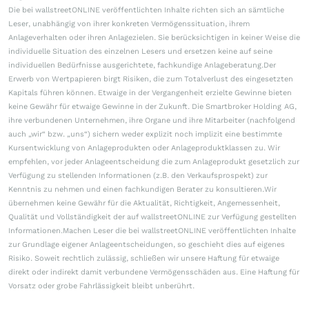
Die bei wallstreetONLINE veröffentlichten Inhalte richten sich an sämtliche
Leser, unabhängig von ihrer konkreten Vermögenssituation, ihrem
Anlageverhalten oder ihren Anlagezielen. Sie berücksichtigen in keiner Weise die
individuelle Situation des einzelnen Lesers und ersetzen keine auf seine
individuellen Bedürfnisse ausgerichtete, fachkundige Anlageberatung.Der
Erwerb von Wertpapieren birgt Risiken, die zum Totalverlust des eingesetzten
Kapitals führen können. Etwaige in der Vergangenheit erzielte Gewinne bieten
keine Gewähr für etwaige Gewinne in der Zukunft. Die Smartbroker Holding AG,
ihre verbundenen Unternehmen, ihre Organe und ihre Mitarbeiter (nachfolgend
auch „wir“ bzw. „uns“) sichern weder explizit noch implizit eine bestimmte
Kursentwicklung von Anlageprodukten oder Anlageproduktklassen zu. Wir
empfehlen, vor jeder Anlageentscheidung die zum Anlageprodukt gesetzlich zur
Verfügung zu stellenden Informationen (z.B. den Verkaufsprospekt) zur
Kenntnis zu nehmen und einen fachkundigen Berater zu konsultieren.Wir
übernehmen keine Gewähr für die Aktualität, Richtigkeit, Angemessenheit,
Qualität und Vollständigkeit der auf wallstreetONLINE zur Verfügung gestellten
Informationen.Machen Leser die bei wallstreetONLINE veröffentlichten Inhalte
zur Grundlage eigener Anlageentscheidungen, so geschieht dies auf eigenes
Risiko. Soweit rechtlich zulässig, schließen wir unsere Haftung für etwaige
direkt oder indirekt damit verbundene Vermögensschäden aus. Eine Haftung für
Vorsatz oder grobe Fahrlässigkeit bleibt unberührt.