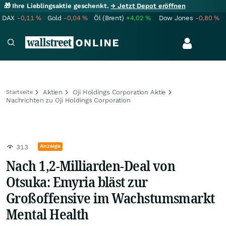
🎁 Ihre Lieblingsaktie geschenkt.
→ Jetzt Depot eröffnen
DAX
-0,11
%
Gold
-0,04
%
Öl (Brent)
+4,02
%
Dow Jones
-0,80
%
Aktien
Oji Holdings Corporation Aktie
Startseite
Nachrichten zu Oji Holdings Corporation
Anzeige
313
Nach 1,2-Milliarden-Deal von
Otsuka: Emyria bläst zur
Großoffensive im Wachstumsmarkt
Mental Health