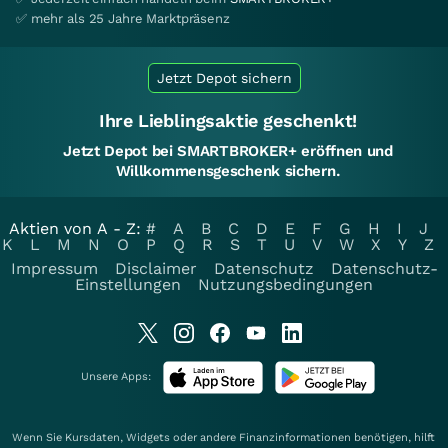
✅ mehr als 25 Jahre Marktpräsenz
Jetzt Depot sichern
Ihre Lieblingsaktie geschenkt!
Jetzt Depot bei SMARTBROKER+ eröffnen und
Willkommensgeschenk sichern.
Aktien von A - Z:
#
A
B
C
D
E
F
G
H
I
J
K
L
M
N
O
P
Q
R
S
T
U
V
W
X
Y
Z
Impressum
Disclaimer
Datenschutz
Datenschutz-
Einstellungen
Nutzungsbedingungen
Unsere Apps:
Wenn Sie Kursdaten, Widgets oder andere Finanzinformationen benötigen, hilft