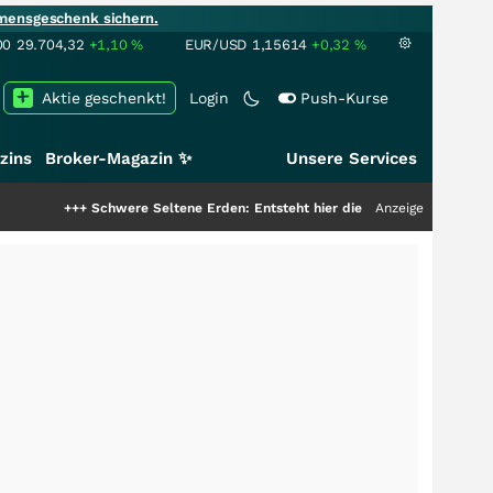
mensgeschenk sichern.
00
29.704,32
+1,10
%
EUR/USD
1,15614
+0,32
%
Aktie geschenkt!
Login
Push-Kurse
zins
Broker-Magazin ✨
Unsere Services
Schwere Seltene Erden: Entsteht hier die nächste Milliardenstory?
Anzeige
+++