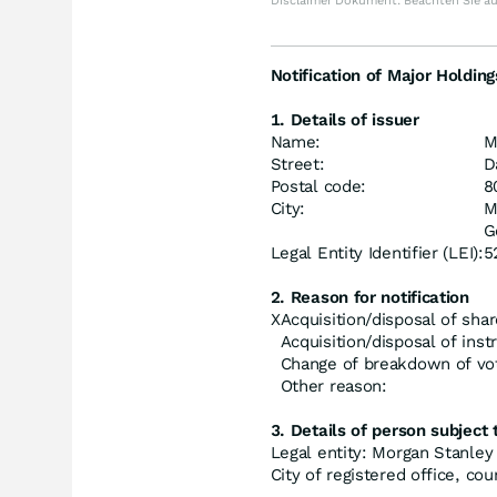
Disclaimer Dokument. Beachten Sie a
Notification of Major Holding
1. Details of issuer
Name:
M
Street:
D
Postal code:
8
City:
M
G
Legal Entity Identifier (LEI):
5
2. Reason for notification
X
Acquisition/disposal of shar
Acquisition/disposal of ins
Change of breakdown of vot
Other reason:
3. Details of person subject t
Legal entity: Morgan Stanley
City of registered office, c