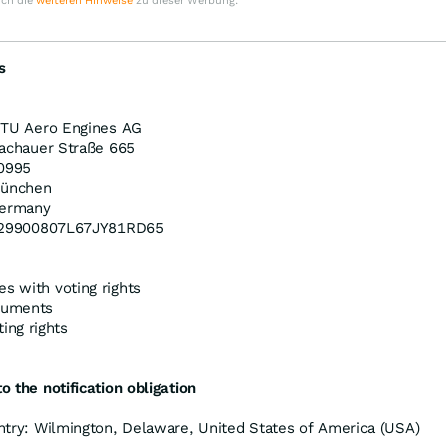
uch die
weiteren Hinweise
zu dieser Werbung.
s
TU Aero Engines AG
achauer Straße 665
0995
ünchen
ermany
29900807L67JY81RD65
es with voting rights
truments
ing rights
o the notification obligation
ountry: Wilmington, Delaware, United States of America (USA)