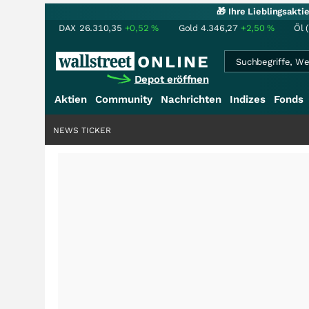
🎁 Ihre Lieblingsakt
DAX
26.310,35
+0,52
%
Gold
4.346,27
+2,50
%
Öl 
Depot eröffnen
Aktien
Community
Nachrichten
Indizes
Fonds
NEWS TICKER