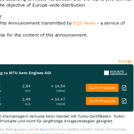
the objective of Europe-wide distribution
T
ights Announcement transmitted by
EQS News
- a service of
ible for the content of this announcement.
Anzeige
ng zu MTU Aero Engines AG!
€
2,84
× 14,54
Zum Produkt
s
Ask
Hebel
€
2,49
× 14,47
Zum Produkt
s
Ask
Hebel
0 Kleinanlegern Verluste beim Handel mit Turbo-Zertifikaten. Turbo-
e Produkte und nicht für langfristige Anlagestrategien geeignet.
en Bedingungen und die Basisinformationsblätter erhalten Sie bei Klick auf das