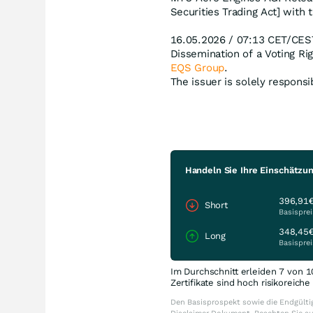
Securities Trading Act] with 
16.05.2026 / 07:13 CET/CES
Dissemination of a Voting R
EQS Group
.
The issuer is solely respons
Handeln Sie Ihre Einschätzu
396,91
Short
Basisprei
348,45
Long
Basisprei
Im Durchschnitt erleiden 7 von 1
Zertifikate sind hoch risikoreich
Den Basisprospekt sowie die Endgültig