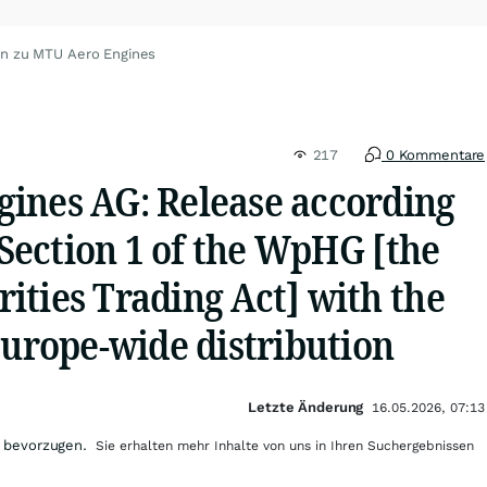
en zu MTU Aero Engines
217
0 Kommentare
ines AG: Release according
, Section 1 of the WpHG [the
ities Trading Act] with the
Europe-wide distribution
Letzte Änderung
16.05.2026, 07:13
 bevorzugen.
Sie erhalten mehr Inhalte von uns in Ihren Suchergebnissen