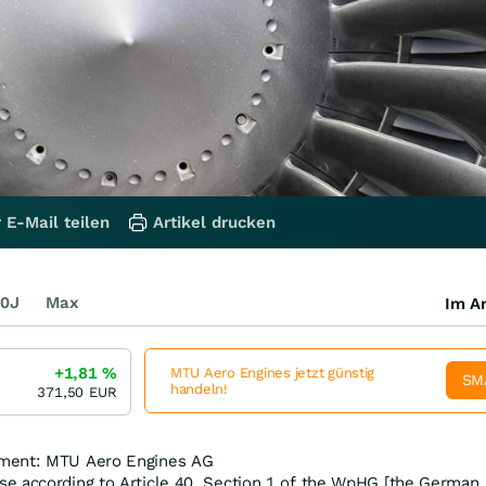
 E-Mail teilen
Artikel drucken
0J
Max
Im Ar
+1,81
%
MTU Aero Engines jetzt günstig
SM
handeln!
371,50
EUR
ment: MTU Aero Engines AG
e according to Article 40, Section 1 of the WpHG [the German