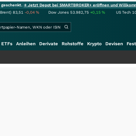
ie geschenkt.
→ Jetzt Depot bei SMARTBROKER+ eröffnen und Willkom
(Brent)
83,51
-0,04
%
Dow Jones
53.982,75
+0,15
%
US Tech 1
ETFs
Anleihen
Derivate
Rohstoffe
Krypto
Devisen
Fest
+++