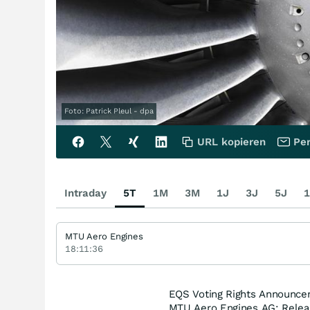
Foto: Patrick Pleul - dpa
URL kopieren
Per
Intraday
5T
1M
3M
1J
3J
5J
1
MTU Aero Engines
18:11:36
EQS Voting Rights Announce
MTU Aero Engines AG: Releas