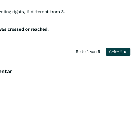
ting rights, if different from 3.
was crossed or reached:
Seite 1 von 5
Seite 2 ►
entar