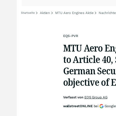
Aktien
MTU Aero Engines Aktie
Nachricht
Startseite
EQS-PVR
MTU Aero Eng
to Article 40
German Secur
objective of 
Verfasst von
EQS Group AG
wallstreetONLINE
bei
Google