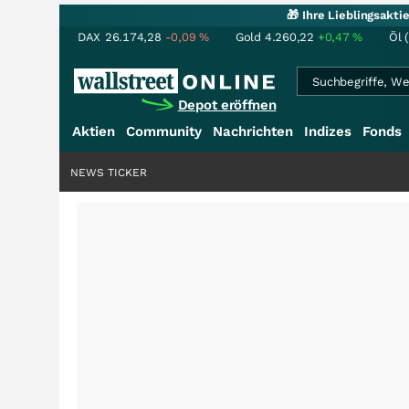
🎁 Ihre Lieblingsakt
DAX
26.174,28
-0,09
%
Gold
4.260,22
+0,47
%
Öl 
Depot eröffnen
Aktien
Community
Nachrichten
Indizes
Fonds
NEWS TICKER