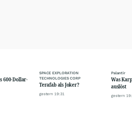
SPACE EXPLORATION
Palantir
s 600-Dollar-
Was Karps
TECHNOLOGIES CORP
Terafab als Joker?
auslöst
gestern 19:31
gestern 19