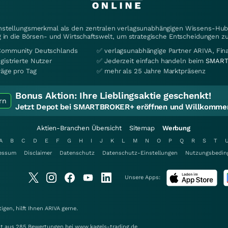
instellungsmerkmal als den zentralen verlagsunabhängigen Wissens-Hub 
 in die Börsen- und Wirtschaftswelt, um strategische Entscheidungen zu
Community Deutschlands
✅ verlagsunabhängige Partner ARIVA, Fi
gistrierte Nutzer
✅ Jederzeit einfach handeln beim
SMART
räge pro Tag
✅ mehr als 25 Jahre Marktpräsenz
Bonus Aktion:
Ihre Lieblingsaktie geschenkt!
rn
Jetzt Depot bei SMARTBROKER+ eröffnen und Willkommen
Aktien-Branchen Übersicht
Sitemap
Werbung
A
B
C
D
E
F
G
H
I
J
K
L
M
N
O
P
Q
R
S
T
essum
Disclaimer
Datenschutz
Datenschutz-Einstellungen
Nutzungsbedin
Unsere Apps:
gen, hilft Ihnen
ARIVA
gerne.
elt aus 285 Bewertungen bei www.kagels-trading.de