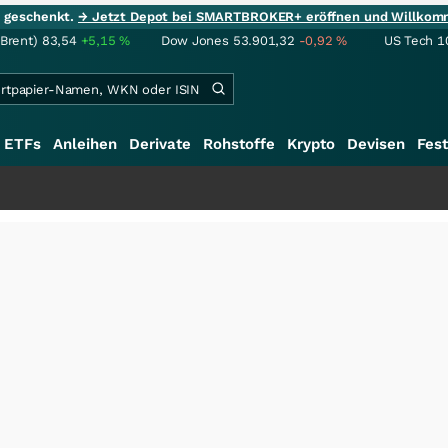
ie geschenkt.
→ Jetzt Depot bei SMARTBROKER+ eröffnen und Willkom
(Brent)
83,54
+5,15
%
Dow Jones
53.901,32
-0,92
%
US Tech 1
ETFs
Anleihen
Derivate
Rohstoffe
Krypto
Devisen
Fest