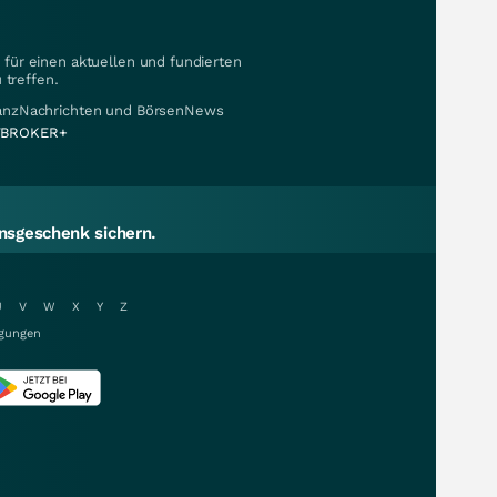
für einen aktuellen und fundierten
 treffen.
nanzNachrichten und BörsenNews
BROKER+
sgeschenk sichern.
U
V
W
X
Y
Z
gungen