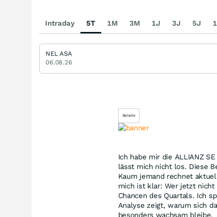
Intraday
5T
1M
3M
1J
3J
5J
1
NEL ASA
06.08.26
Beliebt
Ich habe mir die ALLIANZ S
lässt mich nicht los. Diese 
Kaum jemand rechnet aktuell
mich ist klar: Wer jetzt nic
Chancen des Quartals. Ich s
Analyse zeigt, warum sich d
besonders wachsam bleibe.