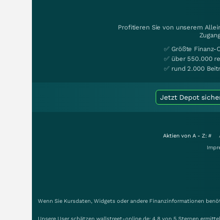
Profitieren Sie von unserem Alle
Zugang
✅ Größte Finanz-
✅ über 550.000 re
✅ rund 2.000 Beit
Jetzt Depot siche
Aktien von A - Z:
#
Impr
Wenn Sie Kursdaten, Widgets oder andere Finanzinformationen benöti
Unsere User schätzen wallstreet-online.de: 4.8 von 5 Sternen ermitt