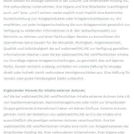
keine Gewähr für etwaige Gewinne in der Zukunft. Die Smartbroker Holding AG,
ihre verbundenen Unternehmen, ihre Organe und ihre Mitarbeiter (nachfolgend
auch „wir“ bzw. „uns“) sichern weder explizit noch implizit eine bestimmte
Kursentwicklung von Anlageprodukten oder Anlageproduktklassen zu. Wir
empfehlen, vor jeder Anlageentscheidung die zum Anlageprodukt gesetzlich zur
Verfügung zu stellenden Informationen (z.B. den Verkaufsprospekt) zur
Kenntnis zu nehmen und einen fachkundigen Berater zu konsultieren.Wir
übernehmen keine Gewähr für die Aktualität, Richtigkeit, Angemessenheit,
Qualität und Vollständigkeit der auf wallstreetONLINE zur Verfügung gestellten
Informationen.Machen Leser die bei wallstreetONLINE veröffentlichten Inhalte
zur Grundlage eigener Anlageentscheidungen, so geschieht dies auf eigenes
Risiko. Soweit rechtlich zulässig, schließen wir unsere Haftung für etwaige
direkt oder indirekt damit verbundene Vermögensschäden aus. Eine Haftung für
Vorsatz oder grobe Fahrlässigkeit bleibt unberührt.
Ergänzender Hinweis für Inhalte externer Autoren:
Auf die bei wallstreetONLINE veröffentlichten Inhalte externer Autoren (wie z.B.
von Gastkommentatoren, Nachrichtenagenturen oder nicht zur Smartbroker-
Gruppe gehörende Unternehmen) haben wir keinen Einfluss. Externe Autoren
gehören nicht der Redaktion von wallstreetONLINE an.Für die Inhalte sind
ausschließlich die jeweiligen externen Autoren verantwortlich. Ihre bei
wallstreetONLINE veröffentlichten Inhalte sind nicht von Anlageinteressen der
Smartbroker Holding AG, ihrer verbundenen Unternehmen, ihrer Organe oder