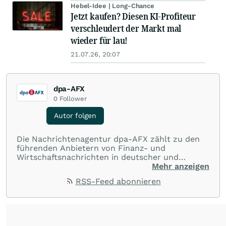
Hebel-Idee | Long-Chance
Jetzt kaufen? Diesen KI-Profiteur
verschleudert der Markt mal
wieder für lau!
21.07.26, 20:07
dpa-AFX
0
Follower
Autor folgen
Die Nachrichtenagentur dpa-AFX zählt zu den
führenden Anbietern von Finanz- und
Wirtschaftsnachrichten in deutscher und
englischer Sprache. Gestützt auf ein
Mehr anzeigen
internationales Agentur-Netzwerk berichtet
RSS-Feed abonnieren
dpa-AFX unabhängig, zuverlässig und schnell
von allen wichtigen Finanzstandorten der Welt.
Die Nutzung der Inhalte in Form eines RSS-
Feeds ist ausschließlich für private und nicht