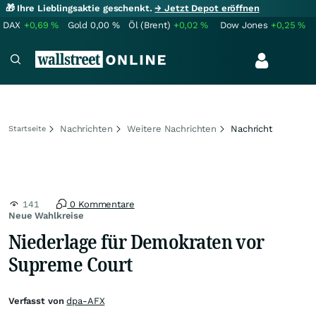
🎁 Ihre Lieblingsaktie geschenkt.
→ Jetzt Depot eröffnen
DAX
+0,69
%
Gold
0,00
%
Öl (Brent)
+0,02
%
Dow Jones
+0,25
%
Nachrichten
Weitere Nachrichten
Nachricht
Startseite
141
0 Kommentare
Neue Wahlkreise
Niederlage für Demokraten vor
Supreme Court
Verfasst von
dpa-AFX