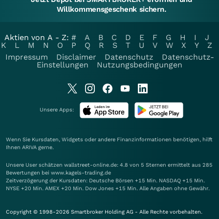
Willkommensgeschenk sichern.
Aktien von A - Z:
#
A
B
C
D
E
F
G
H
I
J
K
L
M
N
O
P
Q
R
S
T
U
V
W
X
Y
Z
Impressum
Disclaimer
Datenschutz
Datenschutz-
Einstellungen
Nutzungsbedingungen
Unsere Apps:
Wenn Sie Kursdaten, Widgets oder andere Finanzinformationen benötigen, hilft
Ihnen
ARIVA
gerne.
Unsere User schätzen wallstreet-online.de: 4.8 von 5 Sternen ermittelt aus 285
Bewertungen bei www.kagels-trading.de
Zeitverzögerung der Kursdaten: Deutsche Börsen +15 Min. NASDAQ +15 Min.
NYSE +20 Min. AMEX +20 Min. Dow Jones +15 Min. Alle Angaben ohne Gewähr.
Copyright © 1998-2026 Smartbroker Holding AG - Alle Rechte vorbehalten.