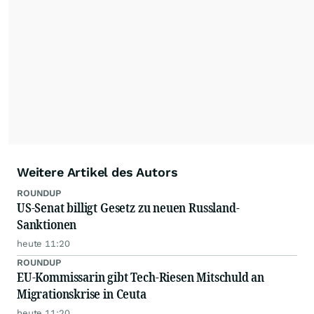
kommerzielle Internetangebote zulässig. Eine
dauerhafte Archivierung der dpa-AFX-
Nachrichten auf diesen Seiten ist nicht zulässig.
Alle Rechte bleiben vorbehalten. (dpa-AFX)
Weitere Artikel des Autors
ROUNDUP
US-Senat billigt Gesetz zu neuen Russland-
Sanktionen
heute 11:20
ROUNDUP
EU-Kommissarin gibt Tech-Riesen Mitschuld an
Migrationskrise in Ceuta
heute 11:20