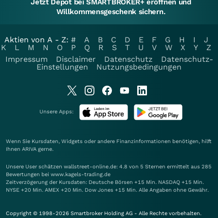
Jetzt Depot bei SMARTBROKER+ eröffnen und
Willkommensgeschenk sichern.
Aktien von A - Z:
#
A
B
C
D
E
F
G
H
I
J
K
L
M
N
O
P
Q
R
S
T
U
V
W
X
Y
Z
Impressum
Disclaimer
Datenschutz
Datenschutz-
Einstellungen
Nutzungsbedingungen
Unsere Apps:
Wenn Sie Kursdaten, Widgets oder andere Finanzinformationen benötigen, hilft
Ihnen
ARIVA
gerne.
Unsere User schätzen wallstreet-online.de: 4.8 von 5 Sternen ermittelt aus 285
Bewertungen bei www.kagels-trading.de
Zeitverzögerung der Kursdaten: Deutsche Börsen +15 Min. NASDAQ +15 Min.
NYSE +20 Min. AMEX +20 Min. Dow Jones +15 Min. Alle Angaben ohne Gewähr.
Copyright © 1998-2026 Smartbroker Holding AG - Alle Rechte vorbehalten.