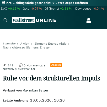
🎁 Ihre Lieblingsaktie geschenkt.
→ Jetzt Depot eröffnen
DAX
+0,19
%
Gold
-0,07
%
Öl (Brent)
+2,51
%
Dow Jones
-0,04
%
Aktien
Siemens Energy Aktie
Startseite
Nachrichten zu Siemens Energy
Anzeige
141
0 Kommentare
SIEMENS ENERGY AG
Ruhe vor dem strukturellen Impuls
Verfasst von
Maximilian Berger
16.05.2026, 10:26
Letzte Änderung