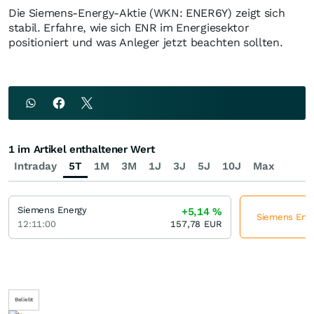
Die Siemens-Energy-Aktie (WKN: ENER6Y) zeigt sich
stabil. Erfahre, wie sich ENR im Energiesektor
positioniert und was Anleger jetzt beachten sollten.
1 im Artikel enthaltener Wert
Intraday
5T
1M
3M
1J
3J
5J
10J
Max
Siemens Energy
+5,14
%
Siemens Energ
12:11:00
157,78
EUR
Beliebt