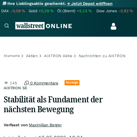
🎁 Ihre Lieblingsaktie geschenkt.
→ Jetzt Depot eröffnen
DAX
-0,09
%
Gold
+0,29
%
Öl (Brent)
+5,15
%
Dow Jones
-0,92
%
Aktien
AIXTRON Aktie
Nachrichten zu AIXTRON
Startseite
Anzeige
145
0 Kommentare
AIXTRON SE
Stabilität als Fundament der
nächsten Bewegung
Verfasst von
Maximilian Berger