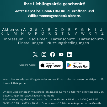
Ihre Lieblingsaktie geschenkt!
Jetzt Depot bei SMARTBROKER+ eröffnen und
Willkommensgeschenk sichern.
Aktien von A - Z:
#
A
B
C
D
E
F
G
H
I
J
K
L
M
N
O
P
Q
R
S
T
U
V
W
X
Y
Z
Impressum
Disclaimer
Datenschutz
Datenschutz-
Einstellungen
Nutzungsbedingungen
Unsere Apps:
Wenn Sie Kursdaten, Widgets oder andere Finanzinformationen benötigen, hilft
Ihnen
ARIVA
gerne.
Unsere User schätzen wallstreet-online.de: 4.8 von 5 Sternen ermittelt aus 285
Bewertungen bei www.kagels-trading.de
Zeitverzögerung der Kursdaten: Deutsche Börsen +15 Min. NASDAQ +15 Min.
NYSE +20 Min. AMEX +20 Min. Dow Jones +15 Min. Alle Angaben ohne Gewähr.