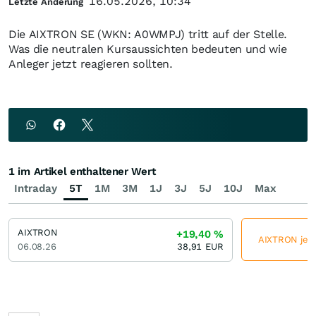
16.05.2026, 10:34
Letzte Änderung
Die AIXTRON SE (WKN: A0WMPJ) tritt auf der Stelle.
Was die neutralen Kursaussichten bedeuten und wie
Anleger jetzt reagieren sollten.
1 im Artikel enthaltener Wert
Intraday
5T
1M
3M
1J
3J
5J
10J
Max
AIXTRON
+19,40
%
AIXTRON jetz
06.08.26
38,91
EUR