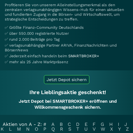
Profitieren Sie von unserem Alleinstellungsmerkmal als den
zentralen verlagsunabhängigen Wissens-Hub für einen aktuellen
und fundierten Zugang in die Börsen- und Wirtschaftswelt, um
strategische Entscheidungen zu treffen.
✅ Größte Finanz-Community Deutschlands
✅ über 550.000 registrierte Nutzer
✅ rund 2.000 Beiträge pro Tag
✅ verlagsunabhängige Partner ARIVA, FinanzNachrichten und
BörsenNews
✅ Jederzeit einfach handeln beim
SMARTBROKER+
✅ mehr als 25 Jahre Marktpräsenz
Jetzt Depot sichern
Ihre Lieblingsaktie geschenkt!
Jetzt Depot bei SMARTBROKER+ eröffnen und
Willkommensgeschenk sichern.
Aktien von A - Z:
#
A
B
C
D
E
F
G
H
I
J
K
L
M
N
O
P
Q
R
S
T
U
V
W
X
Y
Z