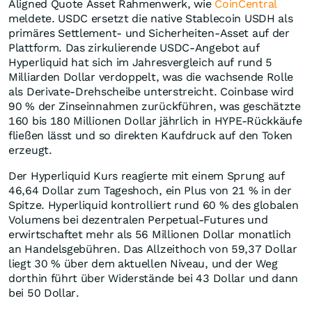
Aligned Quote Asset Rahmenwerk, wie
CoinCentral
meldete. USDC ersetzt die native Stablecoin USDH als
primäres Settlement- und Sicherheiten-Asset auf der
Plattform. Das zirkulierende USDC-Angebot auf
Hyperliquid hat sich im Jahresvergleich auf rund 5
Milliarden Dollar verdoppelt, was die wachsende Rolle
als Derivate-Drehscheibe unterstreicht. Coinbase wird
90 % der Zinseinnahmen zurückführen, was geschätzte
160 bis 180 Millionen Dollar jährlich in HYPE-Rückkäufe
fließen lässt und so direkten Kaufdruck auf den Token
erzeugt.
Der Hyperliquid Kurs reagierte mit einem Sprung auf
46,64 Dollar zum Tageshoch, ein Plus von 21 % in der
Spitze. Hyperliquid kontrolliert rund 60 % des globalen
Volumens bei dezentralen Perpetual-Futures und
erwirtschaftet mehr als 56 Millionen Dollar monatlich
an Handelsgebühren. Das Allzeithoch von 59,37 Dollar
liegt 30 % über dem aktuellen Niveau, und der Weg
dorthin führt über Widerstände bei 43 Dollar und dann
bei 50 Dollar.