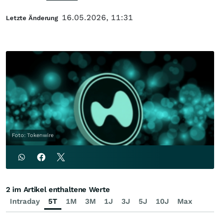
16.05.2026, 11:31
Letzte Änderung
Foto: Tokenwire
2 im Artikel enthaltene Werte
Intraday
5T
1M
3M
1J
3J
5J
10J
Max