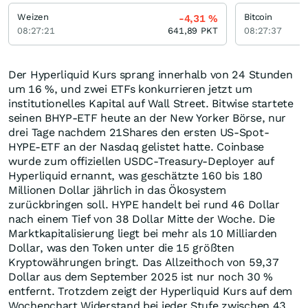
Weizen
Bitcoin
-4,31
%
08:27:21
641,89
PKT
08:27:37
Der Hyperliquid Kurs sprang innerhalb von 24 Stunden
um 16 %, und zwei ETFs konkurrieren jetzt um
institutionelles Kapital auf Wall Street. Bitwise startete
seinen BHYP-ETF heute an der New Yorker Börse, nur
drei Tage nachdem 21Shares den ersten US-Spot-
HYPE-ETF an der Nasdaq gelistet hatte. Coinbase
wurde zum offiziellen USDC-Treasury-Deployer auf
Hyperliquid ernannt, was geschätzte 160 bis 180
Millionen Dollar jährlich in das Ökosystem
zurückbringen soll. HYPE handelt bei rund 46 Dollar
nach einem Tief von 38 Dollar Mitte der Woche. Die
Marktkapitalisierung liegt bei mehr als 10 Milliarden
Dollar, was den Token unter die 15 größten
Kryptowährungen bringt. Das Allzeithoch von 59,37
Dollar aus dem September 2025 ist nur noch 30 %
entfernt. Trotzdem zeigt der Hyperliquid Kurs auf dem
Wochenchart Widerstand bei jeder Stufe zwischen 43