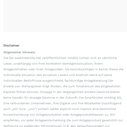
Disclaimer
Allgemeiner Hinweis:
Die bei wallstreetONLINE veröffentlichten Inhalte richten sich an sämtliche
Leser, unabhängig von ihrer konkreten Vermögenssituation, ihrem
Anlageverhalten oder ihren Anlagezielen. Sie berücksichtigen in keiner Weise die
individuelle Situation des einzelnen Lesers und ersetzen keine auf seine
individuellen Bedürfnisse ausgerichtete, fachkundige Anlageberatung.Der
Erwerb von Wertpapieren birgt Risiken, die zum Totalverlust des eingesetzten
Kapitals führen können. Etwaige in der Vergangenheit erzielte Gewinne bieten
keine Gewähr für etwaige Gewinne in der Zukunft. Die Smartbroker Holding AG,
ihre verbundenen Unternehmen, ihre Organe und ihre Mitarbeiter (nachfolgend
auch „wir“ bzw. „uns“) sichern weder explizit noch implizit eine bestimmte
Kursentwicklung von Anlageprodukten oder Anlageproduktklassen zu. Wir
empfehlen, vor jeder Anlageentscheidung die zum Anlageprodukt gesetzlich zur
Verfügung zu stellenden Informationen (z.B. den Verkaufsprospekt) zur