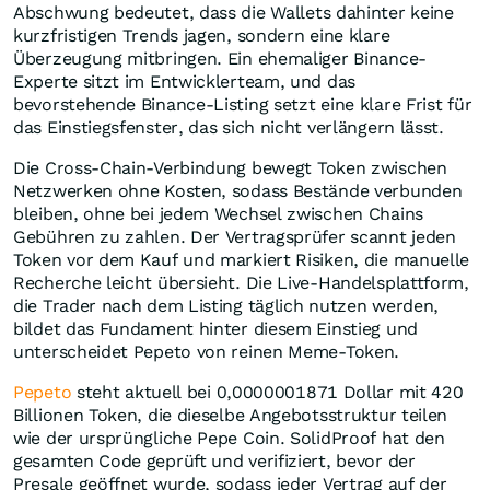
Abschwung bedeutet, dass die Wallets dahinter keine
kurzfristigen Trends jagen, sondern eine klare
Überzeugung mitbringen. Ein ehemaliger Binance-
Experte sitzt im Entwicklerteam, und das
bevorstehende Binance-Listing setzt eine klare Frist für
das Einstiegsfenster, das sich nicht verlängern lässt.
Die Cross-Chain-Verbindung bewegt Token zwischen
Netzwerken ohne Kosten, sodass Bestände verbunden
bleiben, ohne bei jedem Wechsel zwischen Chains
Gebühren zu zahlen. Der Vertragsprüfer scannt jeden
Token vor dem Kauf und markiert Risiken, die manuelle
Recherche leicht übersieht. Die Live-Handelsplattform,
die Trader nach dem Listing täglich nutzen werden,
bildet das Fundament hinter diesem Einstieg und
unterscheidet Pepeto von reinen Meme-Token.
Pepeto
steht aktuell bei 0,0000001871 Dollar mit 420
Billionen Token, die dieselbe Angebotsstruktur teilen
wie der ursprüngliche Pepe Coin. SolidProof hat den
gesamten Code geprüft und verifiziert, bevor der
Presale geöffnet wurde, sodass jeder Vertrag auf der