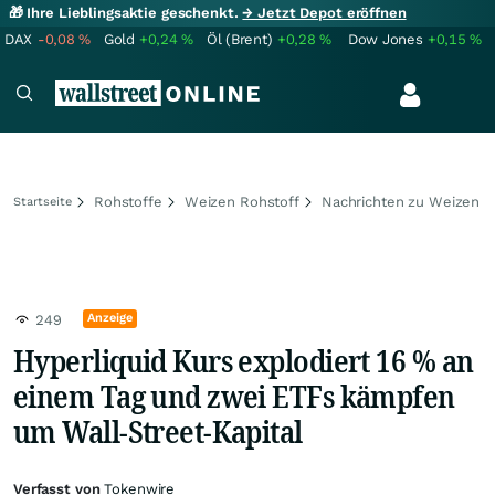
🎁 Ihre Lieblingsaktie geschenkt.
→ Jetzt Depot eröffnen
DAX
-0,08
%
Gold
+0,24
%
Öl (Brent)
+0,28
%
Dow Jones
+0,15
%
Rohstoffe
Weizen Rohstoff
Nachrichten zu Weizen
Startseite
Anzeige
249
Hyperliquid Kurs explodiert 16 % an
einem Tag und zwei ETFs kämpfen
um Wall-Street-Kapital
Verfasst von
Tokenwire