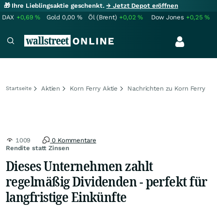
🎁 Ihre Lieblingsaktie geschenkt.
→ Jetzt Depot eröffnen
DAX
+0,69
%
Gold
0,00
%
Öl (Brent)
+0,02
%
Dow Jones
+0,25
%
Aktien
Korn Ferry Aktie
Nachrichten zu Korn Ferry
Startseite
1009
0 Kommentare
Rendite statt Zinsen
Dieses Unternehmen zahlt
regelmäßig Dividenden - perfekt für
langfristige Einkünfte