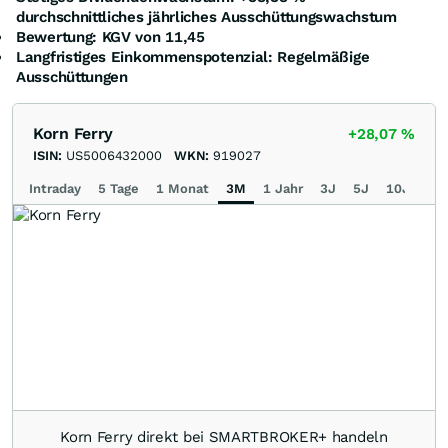
durchschnittliches jährliches Ausschüttungswachstum
Bewertung: KGV von 11,45
Langfristiges Einkommenspotenzial: Regelmäßige
Ausschüttungen
Korn Ferry
+28,07
%
ISIN:
US5006432000
WKN:
919027
Intraday
5 Tage
1 Monat
3M
1 Jahr
3J
5J
10J
Ma
Korn Ferry direkt bei SMARTBROKER+ handeln