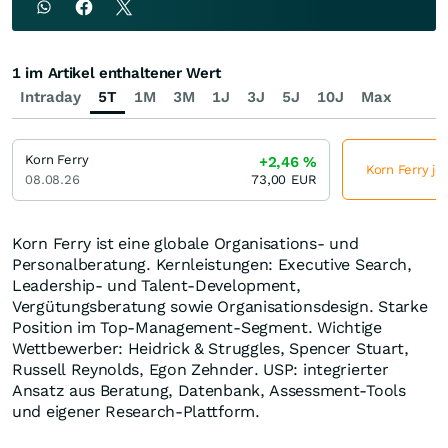
1 im Artikel enthaltener Wert
Intraday
5T
1M
3M
1J
3J
5J
10J
Max
Korn Ferry
+2,46
%
Korn Ferry je
08.08.26
73,00
EUR
Korn Ferry ist eine globale Organisations- und
Personalberatung. Kernleistungen: Executive Search,
Leadership- und Talent-Development,
Vergütungsberatung sowie Organisationsdesign. Starke
Position im Top-Management-Segment. Wichtige
Wettbewerber: Heidrick & Struggles, Spencer Stuart,
Russell Reynolds, Egon Zehnder. USP: integrierter
Ansatz aus Beratung, Datenbank, Assessment-Tools
und eigener Research-Plattform.