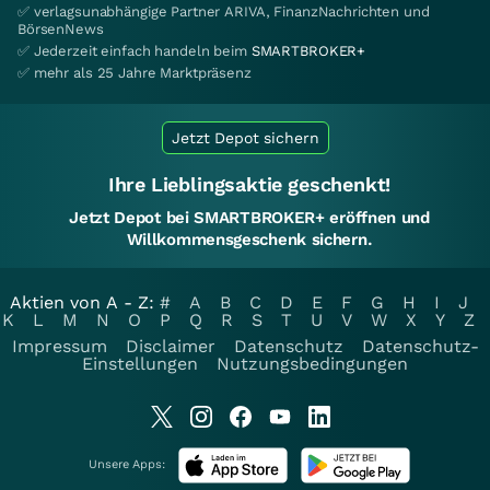
✅ verlagsunabhängige Partner ARIVA, FinanzNachrichten und
BörsenNews
✅ Jederzeit einfach handeln beim
SMARTBROKER+
✅ mehr als 25 Jahre Marktpräsenz
Jetzt Depot sichern
Ihre Lieblingsaktie geschenkt!
Jetzt Depot bei SMARTBROKER+ eröffnen und
Willkommensgeschenk sichern.
Aktien von A - Z:
#
A
B
C
D
E
F
G
H
I
J
K
L
M
N
O
P
Q
R
S
T
U
V
W
X
Y
Z
Impressum
Disclaimer
Datenschutz
Datenschutz-
Einstellungen
Nutzungsbedingungen
Unsere Apps: