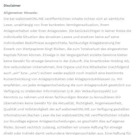
Disclaimer
Allgemeiner Hinweis:
Die bei wallstreetONLINE veröffentlichten Inhalte richten sich an sämtliche
Leser, unabhängig von ihrer konkreten Vermögenssituation, ihrem
Anlageverhalten oder ihren Anlagezielen. Sie berücksichtigen in keiner Weise die
individuelle Situation des einzelnen Lesers und ersetzen keine auf seine
individuellen Bedürfnisse ausgerichtete, fachkundige Anlageberatung.Der
Erwerb von Wertpapieren birgt Risiken, die zum Totalverlust des eingesetzten
Kapitals führen können. Etwaige in der Vergangenheit erzielte Gewinne bieten
keine Gewähr für etwaige Gewinne in der Zukunft. Die Smartbroker Holding AG,
ihre verbundenen Unternehmen, ihre Organe und ihre Mitarbeiter (nachfolgend
auch „wir“ bzw. „uns“) sichern weder explizit noch implizit eine bestimmte
Kursentwicklung von Anlageprodukten oder Anlageproduktklassen zu. Wir
empfehlen, vor jeder Anlageentscheidung die zum Anlageprodukt gesetzlich zur
Verfügung zu stellenden Informationen (z.B. den Verkaufsprospekt) zur
Kenntnis zu nehmen und einen fachkundigen Berater zu konsultieren.Wir
übernehmen keine Gewähr für die Aktualität, Richtigkeit, Angemessenheit,
Qualität und Vollständigkeit der auf wallstreetONLINE zur Verfügung gestellten
Informationen.Machen Leser die bei wallstreetONLINE veröffentlichten Inhalte
zur Grundlage eigener Anlageentscheidungen, so geschieht dies auf eigenes
Risiko. Soweit rechtlich zulässig, schließen wir unsere Haftung für etwaige
direkt oder indirekt damit verbundene Vermögensschäden aus. Eine Haftung für