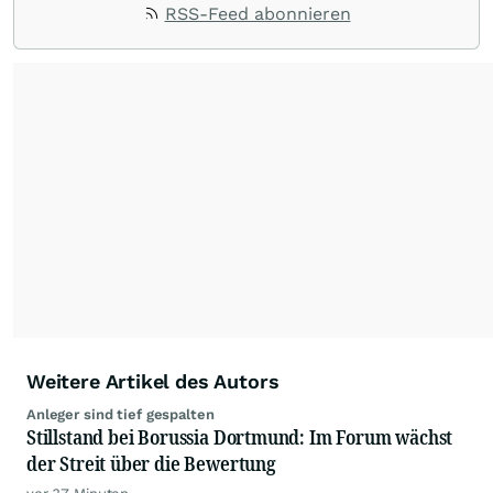
Impulse aus der Community. Ob Tech-Aktien,
RSS-Feed abonnieren
Rohstoffe oder Krypto – die Beiträge sind kurz,
prägnant und regen zur Diskussion an, sodass
Leser schnell einen Überblick gewinnen und
eigene Marktideen entwickeln können.
Weitere Artikel des Autors
Anleger sind tief gespalten
Stillstand bei Borussia Dortmund: Im Forum wächst
der Streit über die Bewertung