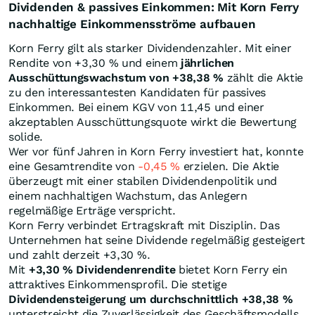
Dividenden & passives Einkommen: Mit Korn Ferry
nachhaltige Einkommensströme aufbauen
Korn Ferry gilt als starker Dividendenzahler. Mit einer
Rendite von +3,30
%
und einem
jährlichen
Ausschüttungswachstum von +38,38
%
zählt die Aktie
zu den interessantesten Kandidaten für passives
Einkommen. Bei einem KGV von 11,45 und einer
akzeptablen Ausschüttungsquote wirkt die Bewertung
solide.
Wer vor fünf Jahren in Korn Ferry investiert hat, konnte
eine Gesamtrendite von
-0,45
%
erzielen. Die Aktie
überzeugt mit einer stabilen Dividendenpolitik und
einem nachhaltigen Wachstum, das Anlegern
regelmäßige Erträge verspricht.
Korn Ferry verbindet Ertragskraft mit Disziplin. Das
Unternehmen hat seine Dividende regelmäßig gesteigert
und zahlt derzeit +3,30
%
.
Mit
+3,30
%
Dividendenrendite
bietet Korn Ferry ein
attraktives Einkommensprofil. Die stetige
Dividendensteigerung um durchschnittlich +38,38
%
unterstreicht die Zuverlässigkeit des Geschäftsmodells.