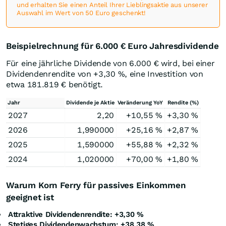
und erhalten Sie einen Anteil Ihrer Lieblingsaktie aus unserer
Auswahl im Wert von 50 Euro geschenkt!
Beispielrechnung für 6.000
€
Euro Jahresdividende
Für eine jährliche Dividende von 6.000
€
wird, bei einer
Dividendenrendite von +3,30
%
, eine Investition von
etwa 181.819
€
benötigt.
Jahr
Dividende je Aktie
Veränderung YoY
Rendite (%)
2027
2,20
+10,55
%
+3,30
%
2026
1,990000
+25,16
%
+2,87
%
2025
1,590000
+55,88
%
+2,32
%
2024
1,020000
+70,00
%
+1,80
%
Warum Korn Ferry für passives Einkommen
geeignet ist
Attraktive Dividendenrendite: +3,30 %
Stetiges Dividendenwachstum: +38,38
%