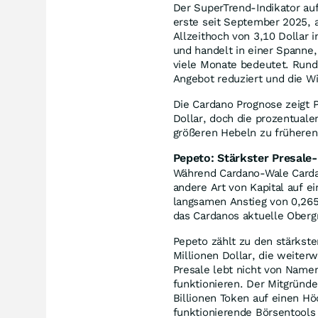
Der SuperTrend-Indikator au
erste seit September 2025, 
Allzeithoch von 3,10 Dollar
und handelt in einer Spanne, 
viele Monate bedeutet. Rund 
Angebot reduziert und die W
Die Cardano Prognose zeigt P
Dollar, doch die prozentual
größeren Hebeln zu früheren 
Pepeto: Stärkster Presale
Während Cardano-Wale Cardan
andere Art von Kapital auf e
langsamen Anstieg von 0,265
das Cardanos aktuelle Obergr
Pepeto zählt zu den stärkste
Millionen Dollar, die weite
Presale lebt nicht von Namen
funktionieren. Der Mitgründ
Billionen Token auf einen Hö
funktionierende Börsentools 