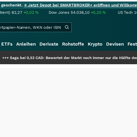
ie geschenkt.
→ Jetzt Depot bei SMARTBROKER+ eröffnen und Willkom
Brent)
82,27
+0,02
%
Dow Jones
54.036,10
+0,25
%
US Tech 1
ETFs
Anleihen
Derivate
Rohstoffe
Krypto
Devisen
Fest
,53 CAD: Bewertet der Markt noch immer nur die Hälfte der Story?
+++