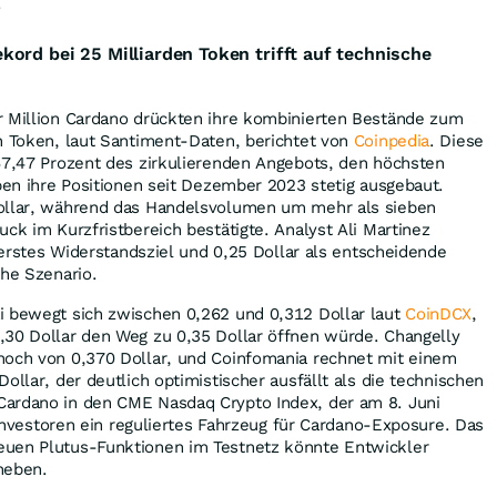
.
ord bei 25 Milliarden Token trifft auf technische
r Million Cardano drückten ihre kombinierten Bestände zum
n Token, laut Santiment-Daten, berichtet von
Coinpedia
. Diese
67,47 Prozent des zirkulierenden Angebots, den höchsten
aben ihre Positionen seit Dezember 2023 stetig ausgebaut.
ollar, während das Handelsvolumen um mehr als sieben
ck im Kurzfristbereich bestätigte. Analyst Ali Martinez
s erstes Widerstandsziel und 0,25 Dollar als entscheidende
che Szenario.
i bewegt sich zwischen 0,262 und 0,312 Dollar laut
CoinDCX
,
,30 Dollar den Weg zu 0,35 Dollar öffnen würde. Changelly
hoch von 0,370 Dollar, und Coinfomania rechnet mit einem
ollar, der deutlich optimistischer ausfällt als die technischen
ardano in den CME Nasdaq Crypto Index, der am 8. Juni
n Investoren ein reguliertes Fahrzeug für Cardano-Exposure. Das
euen Plutus-Funktionen im Testnetz könnte Entwickler
heben.