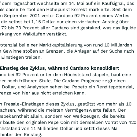
f dem Tageschart wechselte am 14. Mai auf ein Kaufsignal, das
als dasselbe Tool den Höhepunkt korrekt markierte. Seit dem
 im September 2021 verlor Cardano 92 Prozent seines Wertes
die selbst bei 1,15 Dollar nur einen vierfachen Anstieg über
72 bis 73 Prozent aller Cardano sind gestaked, was das liquide
irkung von Walkäufen verstärkt.
otenzial bei einer Marktkapitalisierung von rund 10 Milliarden
en Gewinne stoßen an Grenzen, die Anleger auf der Suche nach
Einstiegen treiben.
-Einstieg des Zyklus, während Cardano konsolidiert
o bei 92 Prozent unter dem Höchststand stapeln, baut eine
iner noch früheren Stufe. Die Cardano Prognose zeigt einen
 Dollar, und Analysten sehen bei Pepeto ein Renditepotenzial,
enze von hier aus nicht erreichen kann.
n Presale-Einstiegen dieses Zyklus, gestützt von mehr als 10
rwachsen, während die meisten Vermögenswerte fallen. Der
sbekanntheit allein, sondern von Werkzeugen, die bereits
er baute den originalen Pepe Coin mit demselben Vorrat von 420
chststand von 11 Milliarden Dollar und setzt dieses Mal
hinter den Einstieg.