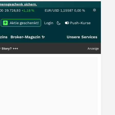
mensgeschenk sichern.
00
29.728,93
+1,18
%
EUR/USD
1,15587
0,00
%
Aktie geschenkt!
Login
Push-Kurse
zins
Broker-Magazin ✨
Unsere Services
Anzeige