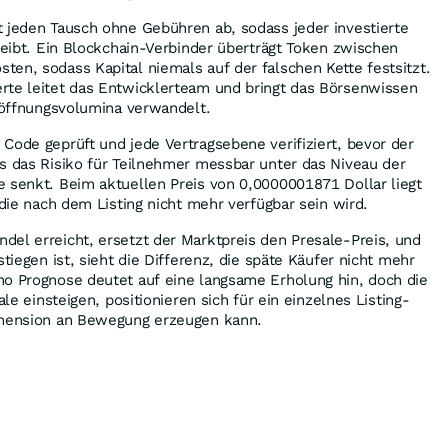
 jeden Tausch ohne Gebühren ab, sodass jeder investierte
bleibt. Ein Blockchain-Verbinder überträgt Token zwischen
en, sodass Kapital niemals auf der falschen Kette festsitzt.
rte leitet das Entwicklerteam und bringt das Börsenwissen
Eröffnungsvolumina verwandelt.
Code geprüft und jede Vertragsebene verifiziert, bevor der
s das Risiko für Teilnehmer messbar unter das Niveau der
 senkt. Beim aktuellen Preis von 0,0000001871 Dollar liegt
 die nach dem Listing nicht mehr verfügbar sein wird.
el erreicht, ersetzt der Marktpreis den Presale-Preis, und
stiegen ist, sieht die Differenz, die späte Käufer nicht mehr
no Prognose deutet auf eine langsame Erholung hin, doch die
ale einsteigen, positionieren sich für ein einzelnes Listing-
imension an Bewegung erzeugen kann.