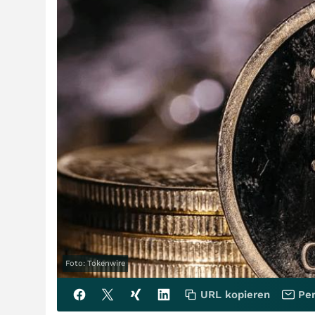
Foto: Tokenwire
URL kopieren
Per