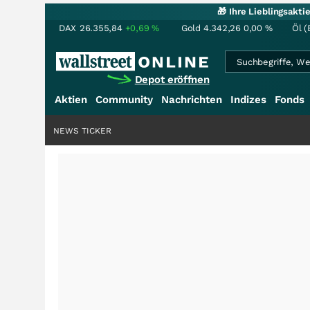
🎁 Ihre Lieblingsakt
DAX
26.355,84
+0,69
%
Gold
4.342,26
0,00
%
Öl (
Depot eröffnen
Aktien
Community
Nachrichten
Indizes
Fonds
NEWS TICKER
+++
Saga bei 0