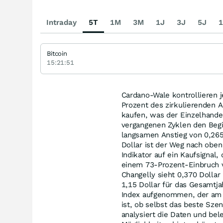
Intraday
5T
1M
3M
1J
3J
5J
1
Bitcoin
15:21:51
Cardano-Wale kontrollieren j
Prozent des zirkulierenden A
kaufen, was der Einzelhande
vergangenen Zyklen den Begi
langsamen Anstieg von 0,265
Dollar ist der Weg nach obe
Indikator auf ein Kaufsignal
einem 73-Prozent-Einbruch v
Changelly sieht 0,370 Dolla
1,15 Dollar für das Gesamtj
Index aufgenommen, der am 8.
ist, ob selbst das beste Szen
analysiert die Daten und bel