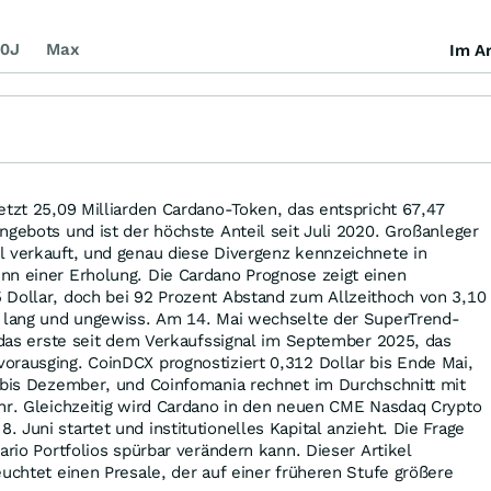
0J
Max
Im Ar
etzt 25,09 Milliarden Cardano-Token, das entspricht 67,47
ngebots und ist der höchste Anteil seit Juli 2020. Großanleger
l verkauft, und genau diese Divergenz kennzeichnete in
nn einer Erholung. Die Cardano Prognose zeigt einen
 Dollar, doch bei 92 Prozent Abstand zum Allzeithoch von 3,10
n lang und ungewiss. Am 14. Mai wechselte der SuperTrend-
, das erste seit dem Verkaufssignal im September 2025, das
orausging. CoinDCX prognostiziert 0,312 Dollar bis Ende Mai,
r bis Dezember, und Coinfomania rechnet im Durchschnitt mit
ahr. Gleichzeitig wird Cardano in den neuen CME Nasdaq Crypto
 Juni startet und institutionelles Kapital anzieht. Die Frage
ario Portfolios spürbar verändern kann. Dieser Artikel
euchtet einen Presale, der auf einer früheren Stufe größere