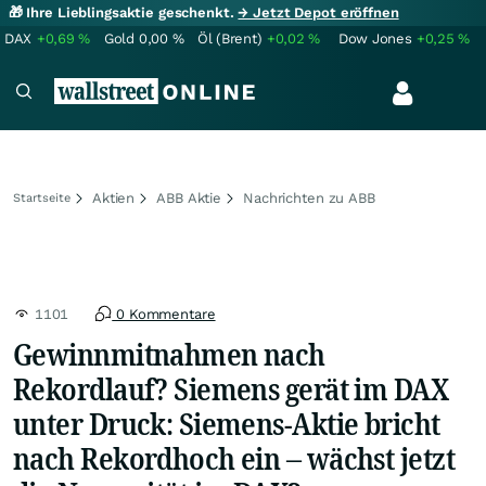
🎁 Ihre Lieblingsaktie geschenkt.
→ Jetzt Depot eröffnen
DAX
+0,69
%
Gold
0,00
%
Öl (Brent)
+0,02
%
Dow Jones
+0,25
%
Aktien
ABB Aktie
Nachrichten zu ABB
Startseite
1101
0 Kommentare
Gewinnmitnahmen nach
Rekordlauf? Siemens gerät im DAX
unter Druck: Siemens-Aktie bricht
nach Rekordhoch ein – wächst jetzt