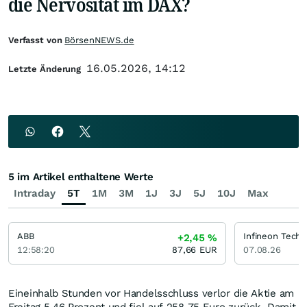
die Nervosität im DAX?
Verfasst von
BörsenNEWS.de
16.05.2026, 14:12
Letzte Änderung
5 im Artikel enthaltene Werte
Intraday
5T
1M
3M
1J
3J
5J
10J
Max
ABB
Infineon Techn
+2,45
%
12:58:20
87,66
EUR
07.08.26
Eineinhalb Stunden vor Handelsschluss verlor die Aktie am