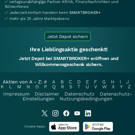
✅ verlagsunabhängige Partner ARIVA, FinanzNachrichten und
BörsenNews
✅ Jederzeit einfach handeln beim
SMARTBROKER+
✅ mehr als 25 Jahre Marktpräsenz
Jetzt Depot sichern
Ihre Lieblingsaktie geschenkt!
Jetzt Depot bei SMARTBROKER+ eröffnen und
Willkommensgeschenk sichern.
Aktien von A - Z:
#
A
B
C
D
E
F
G
H
I
J
K
L
M
N
O
P
Q
R
S
T
U
V
W
X
Y
Z
Impressum
Disclaimer
Datenschutz
Datenschutz-
Einstellungen
Nutzungsbedingungen
Unsere Apps: