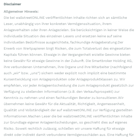
Disclaimer
Allgemeiner Hinweis:
Die bei wallstreetONLINE veröffentlichten Inhalte richten sich an sämtliche
Leser, unabhängig von ihrer konkreten Vermögenssituation, ihrem
Anlageverhalten oder ihren Anlagezielen. Sie berücksichtigen in keiner Weise die
individuelle Situation des einzelnen Lesers und ersetzen keine auf seine
individuellen Bedürfnisse ausgerichtete, fachkundige Anlageberatung.Der
Erwerb von Wertpapieren birgt Risiken, die zum Totalverlust des eingesetzten
Kapitals führen können. Etwaige in der Vergangenheit erzielte Gewinne bieten
keine Gewähr für etwaige Gewinne in der Zukunft. Die Smartbroker Holding AG,
ihre verbundenen Unternehmen, ihre Organe und ihre Mitarbeiter (nachfolgend
auch „wir“ bzw. „uns“) sichern weder explizit noch implizit eine bestimmte
Kursentwicklung von Anlageprodukten oder Anlageproduktklassen zu. Wir
empfehlen, vor jeder Anlageentscheidung die zum Anlageprodukt gesetzlich zur
Verfügung zu stellenden Informationen (z.B. den Verkaufsprospekt) zur
Kenntnis zu nehmen und einen fachkundigen Berater zu konsultieren.Wir
übernehmen keine Gewähr für die Aktualität, Richtigkeit, Angemessenheit,
Qualität und Vollständigkeit der auf wallstreetONLINE zur Verfügung gestellten
Informationen.Machen Leser die bei wallstreetONLINE veröffentlichten Inhalte
zur Grundlage eigener Anlageentscheidungen, so geschieht dies auf eigenes
Risiko. Soweit rechtlich zulässig, schließen wir unsere Haftung für etwaige
direkt oder indirekt damit verbundene Vermögensschäden aus. Eine Haftung für