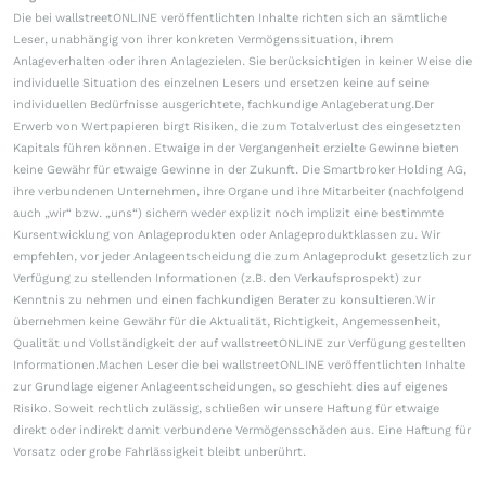
Die bei wallstreetONLINE veröffentlichten Inhalte richten sich an sämtliche
Leser, unabhängig von ihrer konkreten Vermögenssituation, ihrem
Anlageverhalten oder ihren Anlagezielen. Sie berücksichtigen in keiner Weise die
individuelle Situation des einzelnen Lesers und ersetzen keine auf seine
individuellen Bedürfnisse ausgerichtete, fachkundige Anlageberatung.Der
Erwerb von Wertpapieren birgt Risiken, die zum Totalverlust des eingesetzten
Kapitals führen können. Etwaige in der Vergangenheit erzielte Gewinne bieten
keine Gewähr für etwaige Gewinne in der Zukunft. Die Smartbroker Holding AG,
ihre verbundenen Unternehmen, ihre Organe und ihre Mitarbeiter (nachfolgend
auch „wir“ bzw. „uns“) sichern weder explizit noch implizit eine bestimmte
Kursentwicklung von Anlageprodukten oder Anlageproduktklassen zu. Wir
empfehlen, vor jeder Anlageentscheidung die zum Anlageprodukt gesetzlich zur
Verfügung zu stellenden Informationen (z.B. den Verkaufsprospekt) zur
Kenntnis zu nehmen und einen fachkundigen Berater zu konsultieren.Wir
übernehmen keine Gewähr für die Aktualität, Richtigkeit, Angemessenheit,
Qualität und Vollständigkeit der auf wallstreetONLINE zur Verfügung gestellten
Informationen.Machen Leser die bei wallstreetONLINE veröffentlichten Inhalte
zur Grundlage eigener Anlageentscheidungen, so geschieht dies auf eigenes
Risiko. Soweit rechtlich zulässig, schließen wir unsere Haftung für etwaige
direkt oder indirekt damit verbundene Vermögensschäden aus. Eine Haftung für
Vorsatz oder grobe Fahrlässigkeit bleibt unberührt.