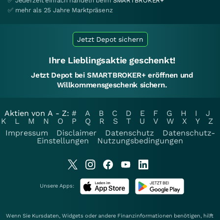
✅ Jederzeit einfach handeln beim
SMARTBROKER+
✅ mehr als 25 Jahre Marktpräsenz
Jetzt Depot sichern
Ihre Lieblingsaktie geschenkt!
Jetzt Depot bei SMARTBROKER+ eröffnen und
Willkommensgeschenk sichern.
Aktien von A - Z:
#
A
B
C
D
E
F
G
H
I
J
K
L
M
N
O
P
Q
R
S
T
U
V
W
X
Y
Z
Impressum
Disclaimer
Datenschutz
Datenschutz-
Einstellungen
Nutzungsbedingungen
Unsere Apps:
Wenn Sie Kursdaten, Widgets oder andere Finanzinformationen benötigen, hilft