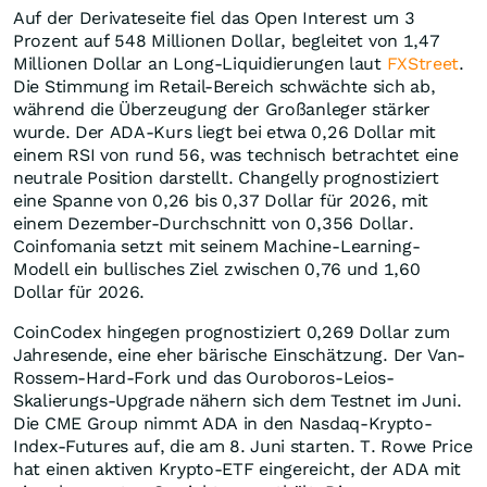
Auf der Derivateseite fiel das Open Interest um 3
Prozent auf 548 Millionen Dollar, begleitet von 1,47
Millionen Dollar an Long-Liquidierungen laut
FXStreet
.
Die Stimmung im Retail-Bereich schwächte sich ab,
während die Überzeugung der Großanleger stärker
wurde. Der ADA-Kurs liegt bei etwa 0,26 Dollar mit
einem RSI von rund 56, was technisch betrachtet eine
neutrale Position darstellt. Changelly prognostiziert
eine Spanne von 0,26 bis 0,37 Dollar für 2026, mit
einem Dezember-Durchschnitt von 0,356 Dollar.
Coinfomania setzt mit seinem Machine-Learning-
Modell ein bullisches Ziel zwischen 0,76 und 1,60
Dollar für 2026.
CoinCodex hingegen prognostiziert 0,269 Dollar zum
Jahresende, eine eher bärische Einschätzung. Der Van-
Rossem-Hard-Fork und das Ouroboros-Leios-
Skalierungs-Upgrade nähern sich dem Testnet im Juni.
Die CME Group nimmt ADA in den Nasdaq-Krypto-
Index-Futures auf, die am 8. Juni starten. T. Rowe Price
hat einen aktiven Krypto-ETF eingereicht, der ADA mit