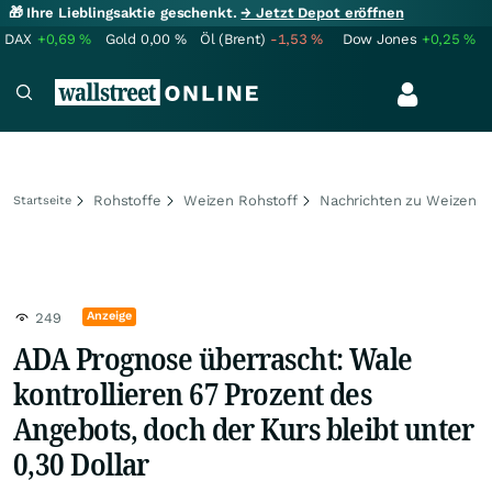
🎁 Ihre Lieblingsaktie geschenkt.
→ Jetzt Depot eröffnen
DAX
+0,69
%
Gold
0,00
%
Öl (Brent)
-1,53
%
Dow Jones
+0,25
%
Rohstoffe
Weizen Rohstoff
Nachrichten zu Weizen
Startseite
Anzeige
249
ADA Prognose überrascht: Wale
kontrollieren 67 Prozent des
Angebots, doch der Kurs bleibt unter
0,30 Dollar