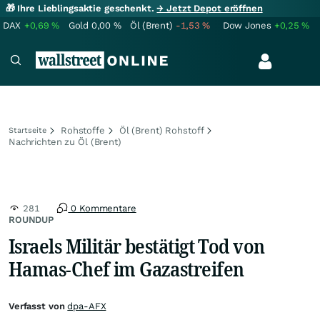
🎁 Ihre Lieblingsaktie geschenkt.
→ Jetzt Depot eröffnen
DAX
+0,69
%
Gold
0,00
%
Öl (Brent)
-1,53
%
Dow Jones
+0,25
%
Rohstoffe
Öl (Brent) Rohstoff
Startseite
Nachrichten zu Öl (Brent)
281
0 Kommentare
ROUNDUP
Israels Militär bestätigt Tod von
Hamas-Chef im Gazastreifen
Verfasst von
dpa-AFX