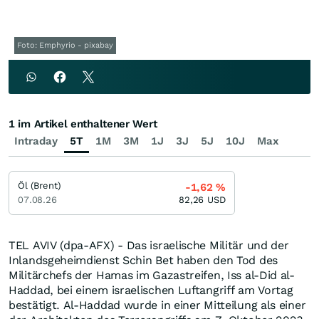
Foto: Emphyrio - pixabay
1 im Artikel enthaltener Wert
Intraday
5T
1M
3M
1J
3J
5J
10J
Max
Öl (Brent)
-1,62
%
07.08.26
82,26
USD
TEL AVIV (dpa-AFX) - Das israelische Militär und der
Inlandsgeheimdienst Schin Bet haben den Tod des
Militärchefs der Hamas im Gazastreifen, Iss al-Did al-
Haddad, bei einem israelischen Luftangriff am Vortag
bestätigt. Al-Haddad wurde in einer Mitteilung als einer