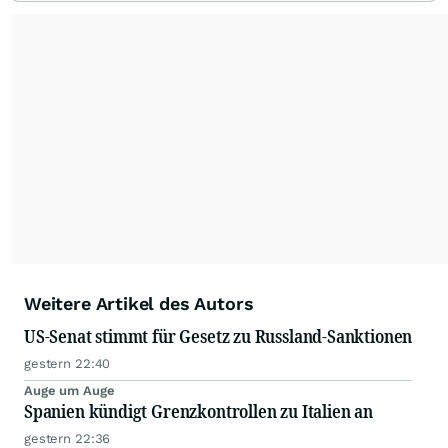
Die Nutzung der Inhalte in Form eines RSS-
Feeds ist ausschließlich für private und nicht
kommerzielle Internetangebote zulässig. Eine
dauerhafte Archivierung der dpa-AFX-
Nachrichten auf diesen Seiten ist nicht zulässig.
Alle Rechte bleiben vorbehalten. (dpa-AFX)
Weitere Artikel des Autors
US-Senat stimmt für Gesetz zu Russland-Sanktionen
gestern 22:40
Auge um Auge
Spanien kündigt Grenzkontrollen zu Italien an
gestern 22:36