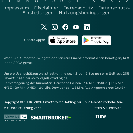
K
L
M
N
O
P
Q
R
S
T
U
V
W
X
Y
Z
Impressum
Disclaimer
Datenschutz
Datenschutz-
Einstellungen
Nutzungsbedingungen
Unsere Apps:
Wenn Sie Kursdaten, Widgets oder andere Finanzinformationen benötigen, hilft
Ihnen
ARIVA
gerne.
Unsere User schätzen wallstreet-online.de: 4.8 von 5 Sternen ermittelt aus 285
Bewertungen bei www.kagels-trading.de
Zeitverzögerung der Kursdaten: Deutsche Börsen +15 Min. NASDAQ +15 Min.
NYSE +20 Min. AMEX +20 Min. Dow Jones +15 Min. Alle Angaben ohne Gewähr.
Copyright © 1998-2026 Smartbroker Holding AG - Alle Rechte vorbehalten.
Mit Unterstützung von:
Daten & Kurse von: