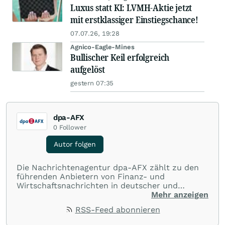
Luxus statt KI: LVMH-Aktie jetzt
mit erstklassiger Einstiegschance!
07.07.26, 19:28
Agnico-Eagle-Mines
Bullischer Keil erfolgreich
aufgelöst
gestern 07:35
dpa-AFX
0
Follower
Autor folgen
Die Nachrichtenagentur dpa-AFX zählt zu den
führenden Anbietern von Finanz- und
Wirtschaftsnachrichten in deutscher und
englischer Sprache. Gestützt auf ein
Mehr anzeigen
internationales Agentur-Netzwerk berichtet
RSS-Feed abonnieren
dpa-AFX unabhängig, zuverlässig und schnell
von allen wichtigen Finanzstandorten der Welt.