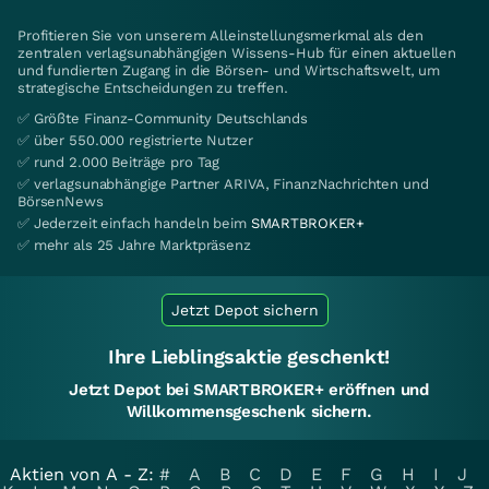
Profitieren Sie von unserem Alleinstellungsmerkmal als den
zentralen verlagsunabhängigen Wissens-Hub für einen aktuellen
und fundierten Zugang in die Börsen- und Wirtschaftswelt, um
strategische Entscheidungen zu treffen.
✅ Größte Finanz-Community Deutschlands
✅ über 550.000 registrierte Nutzer
✅ rund 2.000 Beiträge pro Tag
✅ verlagsunabhängige Partner ARIVA, FinanzNachrichten und
BörsenNews
✅ Jederzeit einfach handeln beim
SMARTBROKER+
✅ mehr als 25 Jahre Marktpräsenz
Jetzt Depot sichern
Ihre Lieblingsaktie geschenkt!
Jetzt Depot bei SMARTBROKER+ eröffnen und
Willkommensgeschenk sichern.
Aktien von A - Z:
#
A
B
C
D
E
F
G
H
I
J