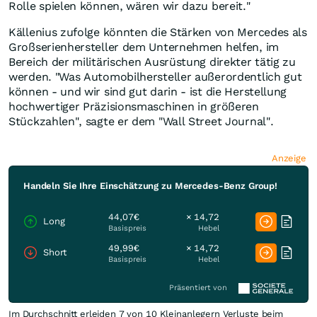
Rolle spielen können, wären wir dazu bereit."
Källenius zufolge könnten die Stärken von Mercedes als
Großserienhersteller dem Unternehmen helfen, im
Bereich der militärischen Ausrüstung direkter tätig zu
werden. "Was Automobilhersteller außerordentlich gut
können - und wir sind gut darin - ist die Herstellung
hochwertiger Präzisionsmaschinen in größeren
Stückzahlen", sagte er dem "Wall Street Journal".
Anzeige
Handeln Sie Ihre Einschätzung zu Mercedes-Benz Group!
44,07€
× 14,72
Long
Basispreis
Hebel
49,99€
× 14,72
Short
Basispreis
Hebel
Präsentiert von
Im Durchschnitt erleiden 7 von 10 Kleinanlegern Verluste beim