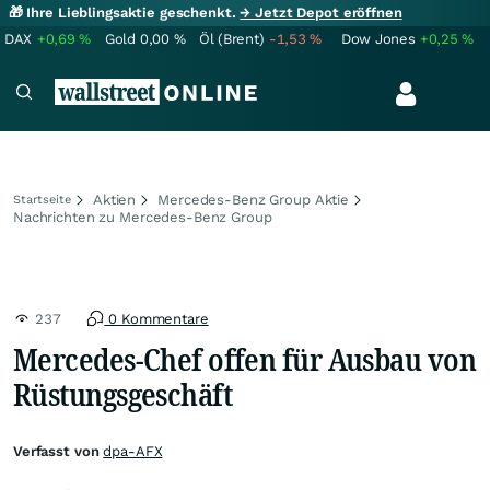
🎁 Ihre Lieblingsaktie geschenkt.
→ Jetzt Depot eröffnen
DAX
+0,69
%
Gold
0,00
%
Öl (Brent)
-1,53
%
Dow Jones
+0,25
%
Aktien
Mercedes-Benz Group Aktie
Startseite
Nachrichten zu Mercedes-Benz Group
237
0 Kommentare
Mercedes-Chef offen für Ausbau von
Rüstungsgeschäft
Verfasst von
dpa-AFX