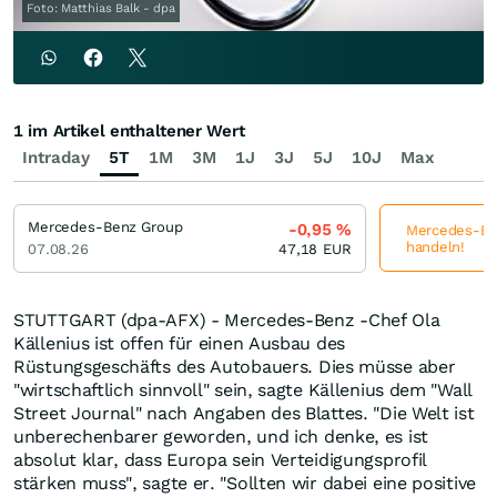
Foto: Matthias Balk - dpa
1 im Artikel enthaltener Wert
Intraday
5T
1M
3M
1J
3J
5J
10J
Max
Mercedes-Benz Group
-0,95
%
Mercedes-Ben
handeln!
07.08.26
47,18
EUR
STUTTGART (dpa-AFX) - Mercedes-Benz -Chef Ola
Källenius ist offen für einen Ausbau des
Rüstungsgeschäfts des Autobauers. Dies müsse aber
"wirtschaftlich sinnvoll" sein, sagte Källenius dem "Wall
Street Journal" nach Angaben des Blattes. "Die Welt ist
unberechenbarer geworden, und ich denke, es ist
absolut klar, dass Europa sein Verteidigungsprofil
stärken muss", sagte er. "Sollten wir dabei eine positive