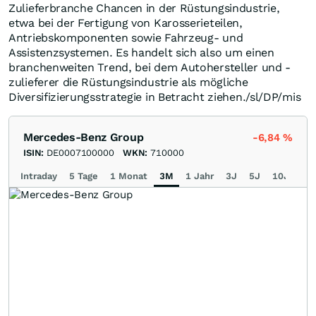
Zulieferbranche Chancen in der Rüstungsindustrie,
etwa bei der Fertigung von Karosserieteilen,
Antriebskomponenten sowie Fahrzeug- und
Assistenzsystemen. Es handelt sich also um einen
branchenweiten Trend, bei dem Autohersteller und -
zulieferer die Rüstungsindustrie als mögliche
Diversifizierungsstrategie in Betracht ziehen./sl/DP/mis
Mercedes-Benz Group
-6,84
%
ISIN:
DE0007100000
WKN:
710000
Intraday
5 Tage
1 Monat
3M
1 Jahr
3J
5J
10J
Ma