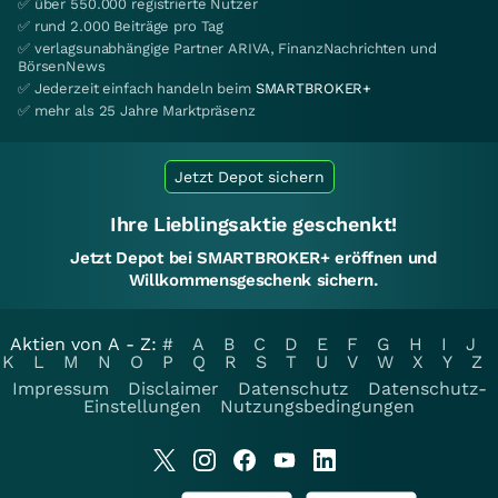
✅ über 550.000 registrierte Nutzer
✅ rund 2.000 Beiträge pro Tag
✅ verlagsunabhängige Partner ARIVA, FinanzNachrichten und
BörsenNews
✅ Jederzeit einfach handeln beim
SMARTBROKER+
✅ mehr als 25 Jahre Marktpräsenz
Jetzt Depot sichern
Ihre Lieblingsaktie geschenkt!
Jetzt Depot bei SMARTBROKER+ eröffnen und
Willkommensgeschenk sichern.
Aktien von A - Z:
#
A
B
C
D
E
F
G
H
I
J
K
L
M
N
O
P
Q
R
S
T
U
V
W
X
Y
Z
Impressum
Disclaimer
Datenschutz
Datenschutz-
Einstellungen
Nutzungsbedingungen