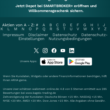
Jetzt Depot bei SMARTBROKER+ eröffnen und
Willkommensgeschenk sichern.
Aktien von A - Z:
#
A
B
C
D
E
F
G
H
I
J
K
L
M
N
O
P
Q
R
S
T
U
V
W
X
Y
Z
Impressum
Disclaimer
Datenschutz
Datenschutz-
Einstellungen
Nutzungsbedingungen
Unsere Apps:
Wenn Sie Kursdaten, Widgets oder andere Finanzinformationen benötigen, hilft
Ihnen
ARIVA
gerne.
Unsere User schätzen wallstreet-online.de: 4.8 von 5 Sternen ermittelt aus 285
Bewertungen bei www.kagels-trading.de
Zeitverzögerung der Kursdaten: Deutsche Börsen +15 Min. NASDAQ +15 Min.
NYSE +20 Min. AMEX +20 Min. Dow Jones +15 Min. Alle Angaben ohne Gewähr.