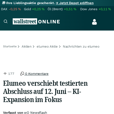
🎁 Ihre Lieblingsaktie geschenkt.
→ Jetzt Depot eröffnen
DAX
-0,25
%
Gold
+0,25
%
Öl (Brent)
+0,51
%
Dow Jones
+0,11
%
Aktien
elumeo Aktie
Nachrichten zu elumeo
Startseite
177
0 Kommentare
Elumeo verschiebt testierten
Abschluss auf 12. Juni – KI-
Expansion im Fokus
Verfasst von
wO Newsflash