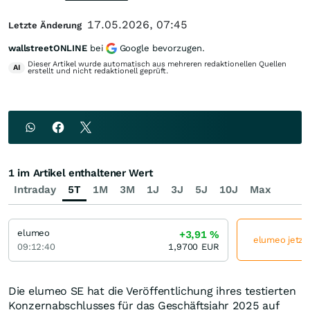
17.05.2026, 07:45
Letzte Änderung
wallstreetONLINE
bei
Google bevorzugen.
Dieser Artikel wurde automatisch aus mehreren redaktionellen Quellen
AI
erstellt und nicht redaktionell geprüft.
1 im Artikel enthaltener Wert
Intraday
5T
1M
3M
1J
3J
5J
10J
Max
elumeo
+3,91
%
elumeo jetzt 
09:12:40
1,9700
EUR
Die elumeo SE hat die Veröffentlichung ihres testierten
Konzernabschlusses für das Geschäftsjahr 2025 auf