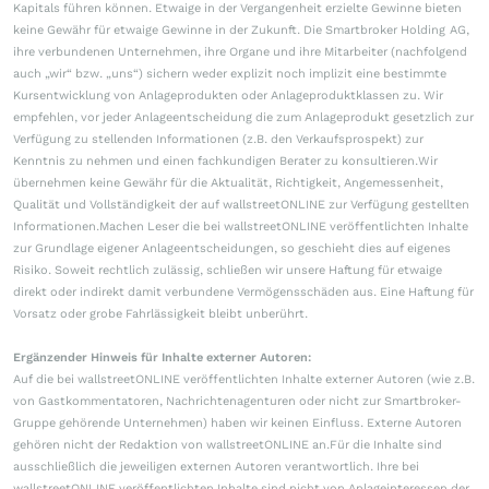
Kapitals führen können. Etwaige in der Vergangenheit erzielte Gewinne bieten
keine Gewähr für etwaige Gewinne in der Zukunft. Die Smartbroker Holding AG,
ihre verbundenen Unternehmen, ihre Organe und ihre Mitarbeiter (nachfolgend
auch „wir“ bzw. „uns“) sichern weder explizit noch implizit eine bestimmte
Kursentwicklung von Anlageprodukten oder Anlageproduktklassen zu. Wir
empfehlen, vor jeder Anlageentscheidung die zum Anlageprodukt gesetzlich zur
Verfügung zu stellenden Informationen (z.B. den Verkaufsprospekt) zur
Kenntnis zu nehmen und einen fachkundigen Berater zu konsultieren.Wir
übernehmen keine Gewähr für die Aktualität, Richtigkeit, Angemessenheit,
Qualität und Vollständigkeit der auf wallstreetONLINE zur Verfügung gestellten
Informationen.Machen Leser die bei wallstreetONLINE veröffentlichten Inhalte
zur Grundlage eigener Anlageentscheidungen, so geschieht dies auf eigenes
Risiko. Soweit rechtlich zulässig, schließen wir unsere Haftung für etwaige
direkt oder indirekt damit verbundene Vermögensschäden aus. Eine Haftung für
Vorsatz oder grobe Fahrlässigkeit bleibt unberührt.
Ergänzender Hinweis für Inhalte externer Autoren:
Auf die bei wallstreetONLINE veröffentlichten Inhalte externer Autoren (wie z.B.
von Gastkommentatoren, Nachrichtenagenturen oder nicht zur Smartbroker-
Gruppe gehörende Unternehmen) haben wir keinen Einfluss. Externe Autoren
gehören nicht der Redaktion von wallstreetONLINE an.Für die Inhalte sind
ausschließlich die jeweiligen externen Autoren verantwortlich. Ihre bei
wallstreetONLINE veröffentlichten Inhalte sind nicht von Anlageinteressen der