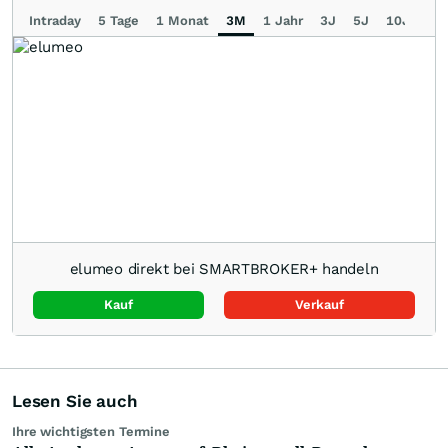
Intraday
5 Tage
1 Monat
3M
1 Jahr
3J
5J
10J
Ma
elumeo direkt bei SMARTBROKER+ handeln
Kauf
Verkauf
Lesen Sie auch
Ihre wichtigsten Termine