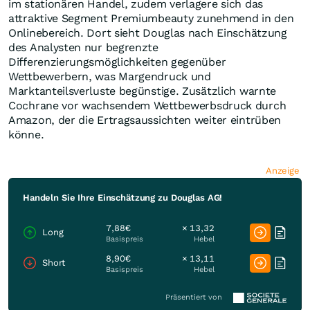
im stationären Handel, zudem verlagere sich das
attraktive Segment Premiumbeauty zunehmend in den
Onlinebereich. Dort sieht Douglas nach Einschätzung
des Analysten nur begrenzte
Differenzierungsmöglichkeiten gegenüber
Wettbewerbern, was Margendruck und
Marktanteilsverluste begünstige. Zusätzlich warnte
Cochrane vor wachsendem Wettbewerbsdruck durch
Amazon, der die Ertragsaussichten weiter eintrüben
könne.
Anzeige
Handeln Sie Ihre Einschätzung zu Douglas AG!
7,88€
× 13,32
Long
Basispreis
Hebel
8,90€
× 13,11
Short
Basispreis
Hebel
Präsentiert von