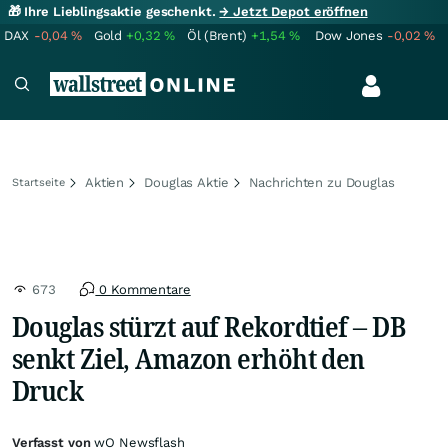
🎁 Ihre Lieblingsaktie geschenkt.
→ Jetzt Depot eröffnen
DAX
-0,04
%
Gold
+0,32
%
Öl (Brent)
+1,54
%
Dow Jones
-0,02
%
Aktien
Douglas Aktie
Nachrichten zu Douglas
Startseite
673
0 Kommentare
Douglas stürzt auf Rekordtief – DB
senkt Ziel, Amazon erhöht den
Druck
Verfasst von
wO Newsflash