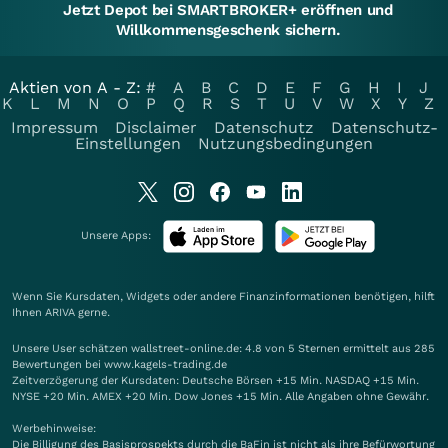
Jetzt Depot bei SMARTBROKER+ eröffnen und
Willkommensgeschenk sichern.
Aktien von A - Z:
#
A
B
C
D
E
F
G
H
I
J
K
L
M
N
O
P
Q
R
S
T
U
V
W
X
Y
Z
Impressum
Disclaimer
Datenschutz
Datenschutz-
Einstellungen
Nutzungsbedingungen
Unsere Apps:
Wenn Sie Kursdaten, Widgets oder andere Finanzinformationen benötigen, hilft
Ihnen
ARIVA
gerne.
Unsere User schätzen wallstreet-online.de: 4.8 von 5 Sternen ermittelt aus 285
Bewertungen bei www.kagels-trading.de
Zeitverzögerung der Kursdaten: Deutsche Börsen +15 Min. NASDAQ +15 Min.
NYSE +20 Min. AMEX +20 Min. Dow Jones +15 Min. Alle Angaben ohne Gewähr.
Werbehinweise:
Die Billigung des Basisprospekts durch die BaFin ist nicht als ihre Befürwortung