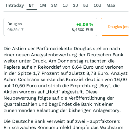
Intraday
5T
1M
3M
1J
3J
5J
10J
Max
Douglas
+5,09
%
Douglas jetzt
08:39:17
8,4500
EUR
Die Aktien der Parfümeriekette Douglas stehen nach
einer neuen Analystenbewertung der Deutschen Bank
weiter unter Druck. Am Donnerstag rutschten die
Papiere auf ein Rekordtief von 8,64 Euro und verloren
in der Spitze 1,7 Prozent auf zuletzt 8,78 Euro. Analyst
Adam Cochrane senkte das Kursziel deutlich von 16,00
auf 10,50 Euro und strich die Empfehlung „Buy“, die
Aktien wurden auf „Hold“ abgestuft. Diese
Neubewertung folgte auf die Veröffentlichung der
Quartalszahlen und begründet die Bank mit einer
zunehmenden Belastung der bisherigen Anlagestory.
Die Deutsche Bank verweist auf zwei Hauptfaktoren:
Ein schwaches Konsumumfeld dämpfe das Wachstum