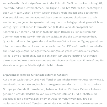
keine Gewähr für etwaige Gewinne in der Zukunft. Die Smartbroker Holding AG,
ihre verbundenen Unternehmen, ihre Organe und ihre Mitarbeiter (nachfolgend
auch „wir“ bzw. „uns“) sichern weder explizit noch implizit eine bestimmte
Kursentwicklung von Anlageprodukten oder Anlageproduktklassen zu. Wir
empfehlen, vor jeder Anlageentscheidung die zum Anlageprodukt gesetzlich zur
Verfügung zu stellenden Informationen (z.B. den Verkaufsprospekt) zur
Kenntnis zu nehmen und einen fachkundigen Berater zu konsultieren.Wir
übernehmen keine Gewähr für die Aktualität, Richtigkeit, Angemessenheit,
Qualität und Vollständigkeit der auf wallstreetONLINE zur Verfügung gestellten
Informationen.Machen Leser die bei wallstreetONLINE veröffentlichten Inhalte
zur Grundlage eigener Anlageentscheidungen, so geschieht dies auf eigenes
Risiko. Soweit rechtlich zulässig, schließen wir unsere Haftung für etwaige
direkt oder indirekt damit verbundene Vermögensschäden aus. Eine Haftung für
Vorsatz oder grobe Fahrlässigkeit bleibt unberührt.
Ergänzender Hinweis für Inhalte externer Autoren:
Auf die bei wallstreetONLINE veröffentlichten Inhalte externer Autoren (wie z.B.
von Gastkommentatoren, Nachrichtenagenturen oder nicht zur Smartbroker-
Gruppe gehörende Unternehmen) haben wir keinen Einfluss. Externe Autoren
gehören nicht der Redaktion von wallstreetONLINE an.Für die Inhalte sind
ausschließlich die jeweiligen externen Autoren verantwortlich. Ihre bei
wallstreetONLINE veröffentlichten Inhalte sind nicht von Anlageinteressen der