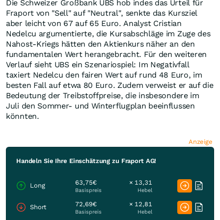
Die Schweizer Großbank UBS hob indes das Urteil für
Fraport von "Sell" auf "Neutral", senkte das Kursziel
aber leicht von 67 auf 65 Euro. Analyst Cristian
Nedelcu argumentierte, die Kursabschläge im Zuge des
Nahost-Kriegs hätten den Aktienkurs näher an den
fundamentalen Wert herangebracht. Für den weiteren
Verlauf sieht UBS ein Szenariospiel: Im Negativfall
taxiert Nedelcu den fairen Wert auf rund 48 Euro, im
besten Fall auf etwa 80 Euro. Zudem verweist er auf die
Bedeutung der Treibstoffpreise, die insbesondere im
Juli den Sommer- und Winterflugplan beeinflussen
könnten.
Anzeige
Handeln Sie Ihre Einschätzung zu Fraport AG!
63,75€
× 13,31
Long
Basispreis
Hebel
72,69€
× 12,81
Short
Basispreis
Hebel