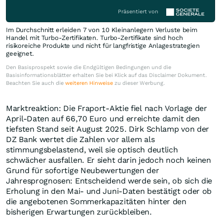
Präsentiert von
Im Durchschnitt erleiden 7 von 10 Kleinanlegern Verluste beim
Handel mit Turbo-Zertifikaten. Turbo-Zertifikate sind hoch
risikoreiche Produkte und nicht für langfristige Anlagestrategien
geeignet.
Den Basisprospekt sowie die Endgültigen Bedingungen und die
Basisinformationsblätter erhalten Sie bei Klick auf das Disclaimer Dokument.
Beachten Sie auch die
weiteren Hinweise
zu dieser Werbung.
Marktreaktion: Die Fraport-Aktie fiel nach Vorlage der
April-Daten auf 66,70 Euro und erreichte damit den
tiefsten Stand seit August 2025. Dirk Schlamp von der
DZ Bank wertet die Zahlen vor allem als
stimmungsbelastend, weil sie optisch deutlich
schwächer ausfallen. Er sieht darin jedoch noch keinen
Grund für sofortige Neubewertungen der
Jahresprognosen: Entscheidend werde sein, ob sich die
Erholung in den Mai- und Juni-Daten bestätigt oder ob
die angebotenen Sommerkapazitäten hinter den
bisherigen Erwartungen zurückbleiben.