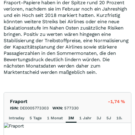
Fraport-Papiere haben in der Spitze rund 20 Prozent
verloren, nachdem sie im Februar noch ein Jahreshigh
und ein Hoch seit 2018 markiert hatten. Kurzfristig
könnten weitere Streiks bei Airlines oder eine neue
Eskalationsstufe im Nahen Osten zusätzliche Risiken
bringen. Positiv zu werten wären hingegen eine
Stabilisierung der Treibstoffpreise, eine Normalisierung
der Kapazitätsplanung der Airlines sowie stärkere
Passagierzahlen in den Sommermonaten, die den
Bewertungsdruck deutlich lindern würden. Die
nächsten Monatsdaten werden daher zum
Marktentscheid werden maßgeblich sein.
Fraport
-1,74
%
ISIN:
DE0005773303
WKN:
577330
Intraday
5 Tage
1 Monat
3M
1 Jahr
3J
5J
10J
Ma