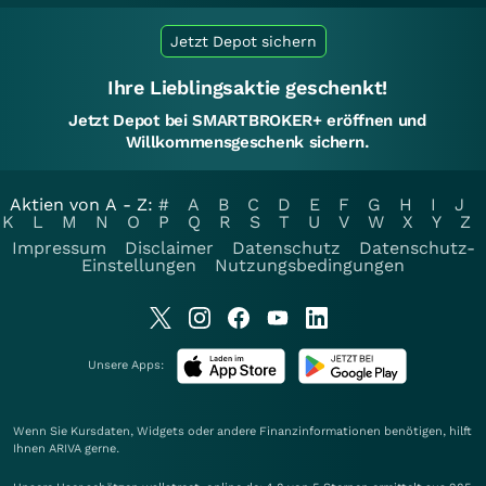
Jetzt Depot sichern
Ihre Lieblingsaktie geschenkt!
Jetzt Depot bei SMARTBROKER+ eröffnen und
Willkommensgeschenk sichern.
Aktien von A - Z:
#
A
B
C
D
E
F
G
H
I
J
K
L
M
N
O
P
Q
R
S
T
U
V
W
X
Y
Z
Impressum
Disclaimer
Datenschutz
Datenschutz-
Einstellungen
Nutzungsbedingungen
Unsere Apps:
Wenn Sie Kursdaten, Widgets oder andere Finanzinformationen benötigen, hilft
Ihnen
ARIVA
gerne.