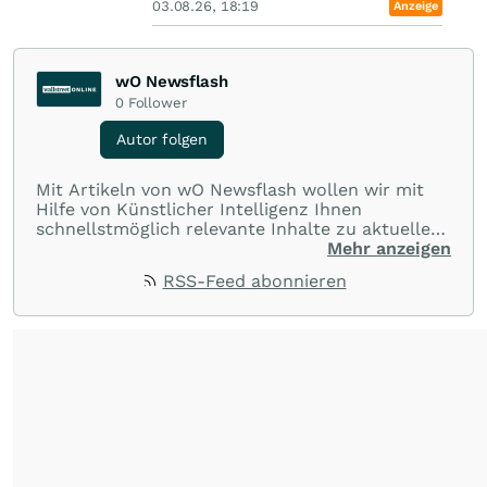
03.08.26, 18:19
Anzeige
wO Newsflash
0
Follower
Autor folgen
Mit Artikeln von wO Newsflash wollen wir mit
Hilfe von Künstlicher Intelligenz Ihnen
schnellstmöglich relevante Inhalte zu aktuellen
Ereignissen rund um Börse, Finanzmärkte aus
Mehr anzeigen
aller Welt und Community bereitstellen.
RSS-Feed abonnieren