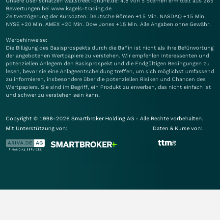
Unsere User schätzen wallstreet-online.de: 4.8 von 5 Sternen ermittelt aus 285
Bewertungen bei www.kagels-trading.de
Zeitverzögerung der Kursdaten: Deutsche Börsen +15 Min. NASDAQ +15 Min.
NYSE +20 Min. AMEX +20 Min. Dow Jones +15 Min. Alle Angaben ohne Gewähr.
Werbehinweise:
Die Billigung des Basisprospekts durch die BaFin ist nicht als ihre Befürwortung
der angebotenen Wertpapiere zu verstehen. Wir empfehlen Interessenten und
potenziellen Anlegern den Basisprospekt und die Endgültigen Bedingungen zu
lesen, bevor sie eine Anlageentscheidung treffen, um sich möglichst umfassend
zu informieren, insbesondere über die potenziellen Risiken und Chancen des
Wertpapiers. Sie sind im Begriff, ein Produkt zu erwerben, das nicht einfach ist
und schwer zu verstehen sein kann.
Copyright © 1998-2026 Smartbroker Holding AG - Alle Rechte vorbehalten.
Mit Unterstützung von:
Daten & Kurse von: