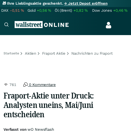
🎁 Ihre Lieblingsaktie geschenkt.
→ Jetzt Depot eröffnen
DAX
-0,51
%
Gold
+0,56
%
Öl (Brent)
+0,82
%
Dow Jones
+0,46
%
Aktien
Fraport Aktie
Nachrichten zu Fraport
Startseite
761
0 Kommentare
Fraport-Aktie unter Druck:
Analysten uneins, Mai/Juni
entscheiden
Verfasst von
wO Newsflash