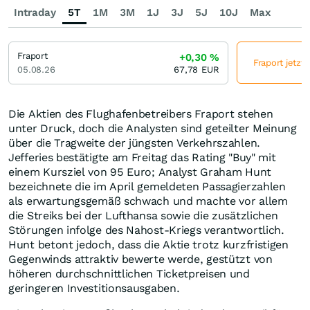
Intraday
5T
1M
3M
1J
3J
5J
10J
Max
Fraport
+0,30
%
Fraport jetzt
05.08.26
67,78
EUR
Die Aktien des Flughafenbetreibers Fraport stehen
unter Druck, doch die Analysten sind geteilter Meinung
über die Tragweite der jüngsten Verkehrszahlen.
Jefferies bestätigte am Freitag das Rating "Buy" mit
einem Kursziel von 95 Euro; Analyst Graham Hunt
bezeichnete die im April gemeldeten Passagierzahlen
als erwartungsgemäß schwach und machte vor allem
die Streiks bei der Lufthansa sowie die zusätzlichen
Störungen infolge des Nahost-Kriegs verantwortlich.
Hunt betont jedoch, dass die Aktie trotz kurzfristigen
Gegenwinds attraktiv bewerte werde, gestützt von
höheren durchschnittlichen Ticketpreisen und
geringeren Investitionsausgaben.