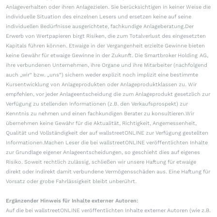
Anlageverhalten oder ihren Anlagezielen. Sie berücksichtigen in keiner Weise die
individuelle Situation des einzelnen Lesers und ersetzen keine auf seine
individuellen Bedürfnisse ausgerichtete, fachkundige Anlageberatung.Der
Erwerb von Wertpapieren birgt Risiken, die zum Totalverlust des eingesetzten
Kapitals führen können. Etwaige in der Vergangenheit erzielte Gewinne bieten
keine Gewähr für etwaige Gewinne in der Zukunft. Die Smartbroker Holding AG,
ihre verbundenen Unternehmen, ihre Organe und ihre Mitarbeiter (nachfolgend
auch „wir“ bzw. „uns“) sichern weder explizit noch implizit eine bestimmte
Kursentwicklung von Anlageprodukten oder Anlageproduktklassen zu. Wir
empfehlen, vor jeder Anlageentscheidung die zum Anlageprodukt gesetzlich zur
Verfügung zu stellenden Informationen (z.B. den Verkaufsprospekt) zur
Kenntnis zu nehmen und einen fachkundigen Berater zu konsultieren.Wir
übernehmen keine Gewähr für die Aktualität, Richtigkeit, Angemessenheit,
Qualität und Vollständigkeit der auf wallstreetONLINE zur Verfügung gestellten
Informationen.Machen Leser die bei wallstreetONLINE veröffentlichten Inhalte
zur Grundlage eigener Anlageentscheidungen, so geschieht dies auf eigenes
Risiko. Soweit rechtlich zulässig, schließen wir unsere Haftung für etwaige
direkt oder indirekt damit verbundene Vermögensschäden aus. Eine Haftung für
Vorsatz oder grobe Fahrlässigkeit bleibt unberührt.
Ergänzender Hinweis für Inhalte externer Autoren:
Auf die bei wallstreetONLINE veröffentlichten Inhalte externer Autoren (wie z.B.