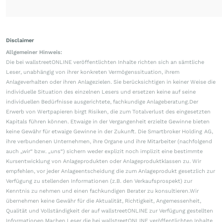
Disclaimer
Allgemeiner Hinweis:
Die bei wallstreetONLINE veröffentlichten Inhalte richten sich an sämtliche
Leser, unabhängig von ihrer konkreten Vermögenssituation, ihrem
Anlageverhalten oder ihren Anlagezielen. Sie berücksichtigen in keiner Weise die
individuelle Situation des einzelnen Lesers und ersetzen keine auf seine
individuellen Bedürfnisse ausgerichtete, fachkundige Anlageberatung.Der
Erwerb von Wertpapieren birgt Risiken, die zum Totalverlust des eingesetzten
Kapitals führen können. Etwaige in der Vergangenheit erzielte Gewinne bieten
keine Gewähr für etwaige Gewinne in der Zukunft. Die Smartbroker Holding AG,
ihre verbundenen Unternehmen, ihre Organe und ihre Mitarbeiter (nachfolgend
auch „wir“ bzw. „uns“) sichern weder explizit noch implizit eine bestimmte
Kursentwicklung von Anlageprodukten oder Anlageproduktklassen zu. Wir
empfehlen, vor jeder Anlageentscheidung die zum Anlageprodukt gesetzlich zur
Verfügung zu stellenden Informationen (z.B. den Verkaufsprospekt) zur
Kenntnis zu nehmen und einen fachkundigen Berater zu konsultieren.Wir
übernehmen keine Gewähr für die Aktualität, Richtigkeit, Angemessenheit,
Qualität und Vollständigkeit der auf wallstreetONLINE zur Verfügung gestellten
Informationen.Machen Leser die bei wallstreetONLINE veröffentlichten Inhalte