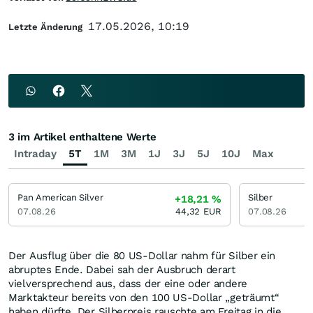
17.05.2026, 10:19
Letzte Änderung
3 im Artikel enthaltene Werte
Intraday
5T
1M
3M
1J
3J
5J
10J
Max
Pan American Silver
Silber
+18,21
%
07.08.26
44,32
EUR
07.08.26
Der Ausflug über die 80 US-Dollar nahm für Silber ein
abruptes Ende. Dabei sah der Ausbruch derart
vielversprechend aus, dass der eine oder andere
Marktakteur bereits von den 100 US-Dollar „geträumt“
haben dürfte. Der Silberpreis rauschte am Freitag in die