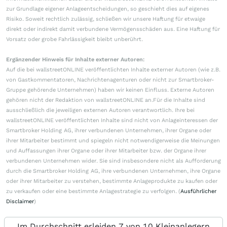
zur Grundlage eigener Anlageentscheidungen, so geschieht dies auf eigenes
Risiko. Soweit rechtlich zulässig, schließen wir unsere Haftung für etwaige
direkt oder indirekt damit verbundene Vermögensschäden aus. Eine Haftung für
Vorsatz oder grobe Fahrlässigkeit bleibt unberührt.
Ergänzender Hinweis für Inhalte externer Autoren:
Auf die bei wallstreetONLINE veröffentlichten Inhalte externer Autoren (wie z.B.
von Gastkommentatoren, Nachrichtenagenturen oder nicht zur Smartbroker-
Gruppe gehörende Unternehmen) haben wir keinen Einfluss. Externe Autoren
gehören nicht der Redaktion von wallstreetONLINE an.Für die Inhalte sind
ausschließlich die jeweiligen externen Autoren verantwortlich. Ihre bei
wallstreetONLINE veröffentlichten Inhalte sind nicht von Anlageinteressen der
Smartbroker Holding AG, ihrer verbundenen Unternehmen, ihrer Organe oder
ihrer Mitarbeiter bestimmt und spiegeln nicht notwendigerweise die Meinungen
und Auffassungen ihrer Organe oder ihrer Mitarbeiter bzw. der Organe ihrer
verbundenen Unternehmen wider. Sie sind insbesondere nicht als Aufforderung
durch die Smartbroker Holding AG, ihre verbundenen Unternehmen, ihre Organe
oder ihrer Mitarbeiter zu verstehen, bestimmte Anlageprodukte zu kaufen oder
zu verkaufen oder eine bestimmte Anlagestrategie zu verfolgen. (
Ausführlicher
Disclaimer
)
Im Durchschnitt erleiden 7 von 10 Kleinanlegern