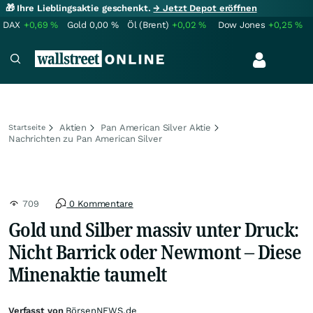
🎁 Ihre Lieblingsaktie geschenkt.
→ Jetzt Depot eröffnen
DAX
+0,69
%
Gold
0,00
%
Öl (Brent)
+0,02
%
Dow Jones
+0,25
%
Aktien
Pan American Silver Aktie
Startseite
Nachrichten zu Pan American Silver
709
0 Kommentare
Gold und Silber massiv unter Druck:
Nicht Barrick oder Newmont – Diese
Minenaktie taumelt
Verfasst von
BörsenNEWS.de