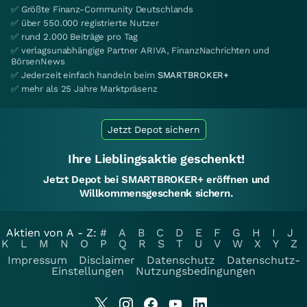
✅ Größte Finanz-Community Deutschlands
✅ über 550.000 registrierte Nutzer
✅ rund 2.000 Beiträge pro Tag
✅ verlagsunabhängige Partner ARIVA, FinanzNachrichten und
BörsenNews
✅ Jederzeit einfach handeln beim
SMARTBROKER+
✅ mehr als 25 Jahre Marktpräsenz
Jetzt Depot sichern
Ihre Lieblingsaktie geschenkt!
Jetzt Depot bei SMARTBROKER+ eröffnen und
Willkommensgeschenk sichern.
Aktien von A - Z:
#
A
B
C
D
E
F
G
H
I
J
K
L
M
N
O
P
Q
R
S
T
U
V
W
X
Y
Z
Impressum
Disclaimer
Datenschutz
Datenschutz-
Einstellungen
Nutzungsbedingungen