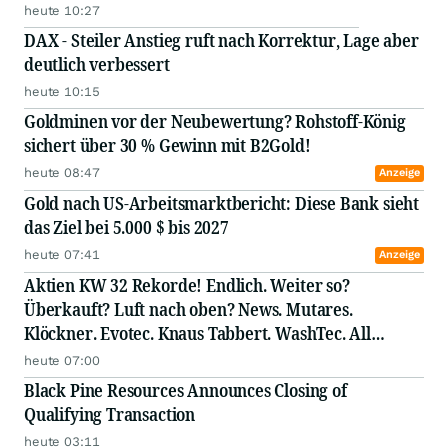
heute 10:27
DAX - Steiler Anstieg ruft nach Korrektur, Lage aber
deutlich verbessert
heute 10:15
Goldminen vor der Neubewertung? Rohstoff-König
sichert über 30 % Gewinn mit B2Gold!
heute 08:47
Anzeige
Gold nach US-Arbeitsmarktbericht: Diese Bank sieht
das Ziel bei 5.000 $ bis 2027
heute 07:41
Anzeige
Aktien KW 32 Rekorde! Endlich. Weiter so?
Überkauft? Luft nach oben? News. Mutares.
Klöckner. Evotec. Knaus Tabbert. WashTec. All
Stabilus. ElringKlinger. Hamborner REIT. Jost. SUSS
heute 07:00
MicroTec. Rational. Elmos Semiconductor. GFT.
Black Pine Resources Announces Closing of
Bastei Lübbe. Nordex. Aurub
Qualifying Transaction
heute 03:11