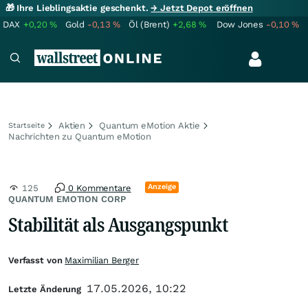
🎁 Ihre Lieblingsaktie geschenkt.
→ Jetzt Depot eröffnen
DAX
+0,20
%
Gold
-0,13
%
Öl (Brent)
+2,68
%
Dow Jones
-0,10
%
Aktien
Quantum eMotion Aktie
Startseite
Nachrichten zu Quantum eMotion
Anzeige
125
0 Kommentare
QUANTUM EMOTION CORP
Stabilität als Ausgangspunkt
Verfasst von
Maximilian Berger
17.05.2026, 10:22
Letzte Änderung