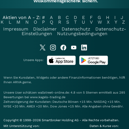
Willkommensgeschenk sichern.
Aktien von A - Z:
#
A
B
C
D
E
F
G
H
I
J
K
L
M
N
O
P
Q
R
S
T
U
V
W
X
Y
Z
Impressum
Disclaimer
Datenschutz
Datenschutz-
Einstellungen
Nutzungsbedingungen
Unsere Apps:
Wenn Sie Kursdaten, Widgets oder andere Finanzinformationen benötigen, hilft
Ihnen
ARIVA
gerne.
Unsere User schätzen wallstreet-online.de: 4.8 von 5 Sternen ermittelt aus 285
Bewertungen bei www.kagels-trading.de
Zeitverzögerung der Kursdaten: Deutsche Börsen +15 Min. NASDAQ +15 Min.
NYSE +20 Min. AMEX +20 Min. Dow Jones +15 Min. Alle Angaben ohne Gewähr.
Copyright © 1998-2026 Smartbroker Holding AG - Alle Rechte vorbehalten.
Mit Unterstützung von:
Daten & Kurse von: