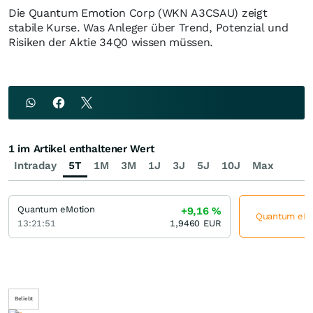
Die Quantum Emotion Corp (WKN A3CSAU) zeigt
stabile Kurse. Was Anleger über Trend, Potenzial und
Risiken der Aktie 34Q0 wissen müssen.
1 im Artikel enthaltener Wert
Intraday
5T
1M
3M
1J
3J
5J
10J
Max
Quantum eMotion
+9,16
%
Quantum eMot
13:21:51
1,9460
EUR
Beliebt