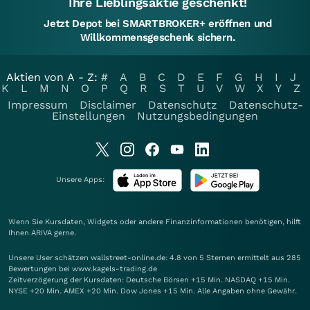
Ihre Lieblingsaktie geschenkt!
Jetzt Depot bei SMARTBROKER+ eröffnen und
Willkommensgeschenk sichern.
Aktien von A - Z:
#
A
B
C
D
E
F
G
H
I
J
K
L
M
N
O
P
Q
R
S
T
U
V
W
X
Y
Z
Impressum
Disclaimer
Datenschutz
Datenschutz-
Einstellungen
Nutzungsbedingungen
Unsere Apps:
Wenn Sie Kursdaten, Widgets oder andere Finanzinformationen benötigen, hilft
Ihnen
ARIVA
gerne.
Unsere User schätzen wallstreet-online.de: 4.8 von 5 Sternen ermittelt aus 285
Bewertungen bei www.kagels-trading.de
Zeitverzögerung der Kursdaten: Deutsche Börsen +15 Min. NASDAQ +15 Min.
NYSE +20 Min. AMEX +20 Min. Dow Jones +15 Min. Alle Angaben ohne Gewähr.