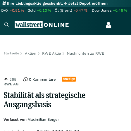
🎁 Ihre Lieblingsaktie geschenkt.
→ Jetzt Depot eröffnen
DAX
-0,51
%
Gold
+0,13
%
Öl (Brent)
-0,47
%
Dow Jones
+0,46
%
Aktien
RWE Aktie
Nachrichten zu RWE
Startseite
Anzeige
265
0 Kommentare
RWE AG
Stabilität als strategische
Ausgangsbasis
Verfasst von
Maximilian Berger