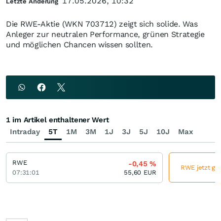
17.05.2026, 10:32
Letzte Änderung
Die RWE-Aktie (WKN 703712) zeigt sich solide. Was
Anleger zur neutralen Performance, grünen Strategie
und möglichen Chancen wissen sollten.
1 im Artikel enthaltener Wert
Intraday
5T
1M
3M
1J
3J
5J
10J
Max
RWE
-0,45
%
RWE jetzt gün
07:31:01
55,60
EUR