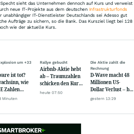
 Specht sieht das Unternehmen dennoch auf Kurs und verweist
durch neue IT-Projekte aus dem deutschen
Infrastrukturfonds
ter unabhängiger IT-Dienstleister Deutschlands sei Adesso gut
iche Aufträge zu sichern, so die Bank. Das Kursziel liegt bei 128
och wie der aktuelle Kurs.
xplosion um +33
Rallye gebucht
Die Aktie zahlt die
Airbnb-Aktie hebt
Rechnung
are ist tot?
D-Wave macht 48
ab – Traumzahlen
achsinn, wie
Millionen US-
schicken den Kurs
E Zahlen
Dollar Verlust – bei
auf Reisen
heute 07:50
en!
nur 3,1 Millionen
8 Minuten
gestern 13:29
Umsatz