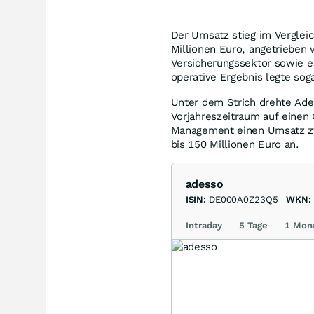
Der Umsatz stieg im Verglei
Millionen Euro, angetrieben
Versicherungssektor sowie 
operative Ergebnis legte sog
Unter dem Strich drehte Ade
Vorjahreszeitraum auf einen 
Management einen Umsatz zw
bis 150 Millionen Euro an.
adesso
ISIN:
DE000A0Z23Q5
WKN:
Intraday
5 Tage
1 Mon