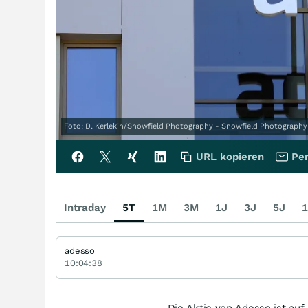
Foto: D. Kerlekin/Snowfield Photography - Snowfield Photography
URL kopieren
Per
Intraday
5T
1M
3M
1J
3J
5J
1
adesso
10:04:38
Die Aktie von Adesso ist auf