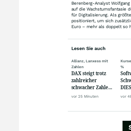
Berenberg-Analyst Wolfgang
auf die Wachstumsfantasie 
für Digitalisierung. Als größ
positioniert, um sich zusätzl
Euro – mehr als doppelt so h
Lesen Sie auch
Allianz, Lanxess mit
Kurse
Zahlen
%
DAX steigt trotz
Softw
zahlreicher
Schw
schwacher Zahlen,
DIES
Gold und Öl teurer
zeig
vor 25 Minuten
vor 4