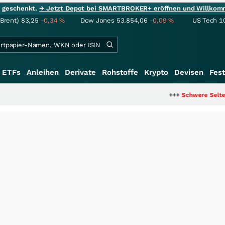
ie geschenkt.
→ Jetzt Depot bei SMARTBROKER+ eröffnen und Willkom
(Brent)
83,25
-0,34
%
Dow Jones
53.854,06
-0,09
%
US Tech 1
ETFs
Anleihen
Derivate
Rohstoffe
Krypto
Devisen
Fest
+++
Schwere Seltene Erden: Ents