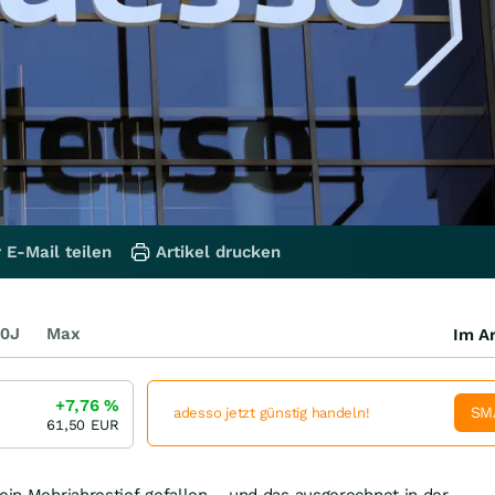
 E-Mail teilen
Artikel drucken
0J
Max
Im Ar
+7,76
%
SM
adesso jetzt günstig handeln!
61,50
EUR
 ein Mehrjahrestief gefallen – und das ausgerechnet in der