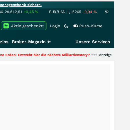
mensgeschenk sichern.
00
29.512,51
+0,45
%
EUR/USD
1,15205
-0,04
%
Aktie geschenkt!
Login
Push-Kurse
zins
Broker-Magazin ✨
Unsere Services
teht hier die nächste Milliardenstory?
+++
Anzeige