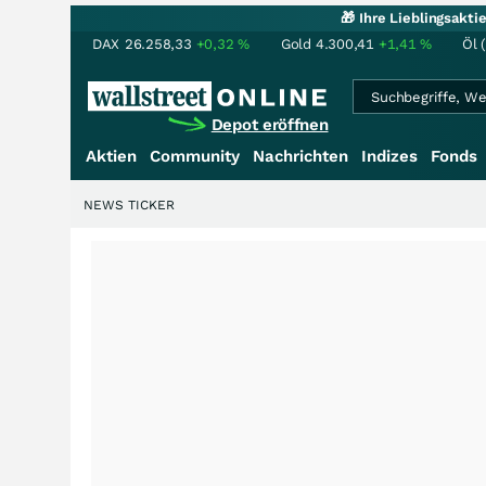
🎁 Ihre Lieblingsakt
DAX
26.258,33
+0,32
%
Gold
4.300,41
+1,41
%
Öl 
Depot eröffnen
Aktien
Community
Nachrichten
Indizes
Fonds
NEWS TICKER