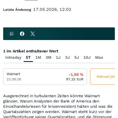
17.05.2026, 12:02
Letzte Änderung
1 im Artikel enthaltener Wert
Intraday
5T
1M
3M
1J
3J
5J
10J
Max
Walmart
-1,98
%
Walmart jetzt
22:29:28
97,15
EUR
Ausgerechnet in turbulenten Zeiten könnte Walmart
glänzen. Warum Analysten der Bank of America den
Einzelhandelsriesen für krisenresistent halten und was die
Quartalszahlen zeigen werden. Walmart steht kurz vor der
Veröffentlichung seiner Quartalszahlen, und die Stimmung