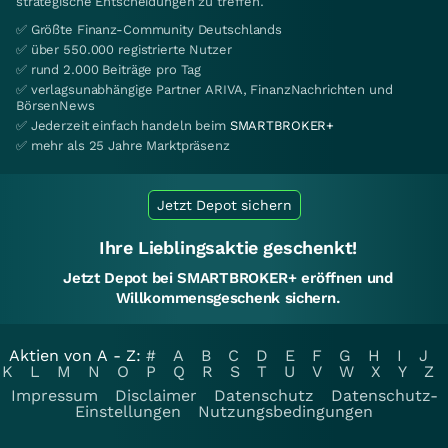
strategische Entscheidungen zu treffen.
✅ Größte Finanz-Community Deutschlands
✅ über 550.000 registrierte Nutzer
✅ rund 2.000 Beiträge pro Tag
✅ verlagsunabhängige Partner ARIVA, FinanzNachrichten und
BörsenNews
✅ Jederzeit einfach handeln beim
SMARTBROKER+
✅ mehr als 25 Jahre Marktpräsenz
Jetzt Depot sichern
Ihre Lieblingsaktie geschenkt!
Jetzt Depot bei SMARTBROKER+ eröffnen und
Willkommensgeschenk sichern.
Aktien von A - Z:
#
A
B
C
D
E
F
G
H
I
J
K
L
M
N
O
P
Q
R
S
T
U
V
W
X
Y
Z
Impressum
Disclaimer
Datenschutz
Datenschutz-
Einstellungen
Nutzungsbedingungen