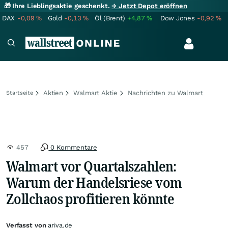
🎁 Ihre Lieblingsaktie geschenkt.
→ Jetzt Depot eröffnen
DAX
-0,09
%
Gold
-0,13
%
Öl (Brent)
+4,87
%
Dow Jones
-0,92
%
Aktien
Walmart Aktie
Nachrichten zu Walmart
Startseite
457
0 Kommentare
Walmart vor Quartalszahlen:
Warum der Handelsriese vom
Zollchaos profitieren könnte
Verfasst von
ariva.de