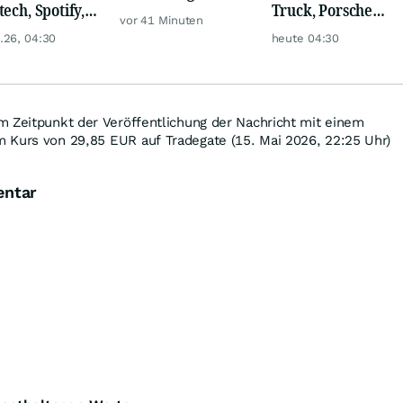
tech, Spotify,
Truck, Porsche
Speicherchip-
vor 41 Minuten
er, Continental,
Automobil Holding
Preise
.26, 04:30
heute 04:30
k & Co
& Thyssenkrupp
m Zeitpunkt der Veröffentlichung der Nachricht mit einem
 Kurs von 29,85
EUR
auf Tradegate (15. Mai 2026, 22:25 Uhr)
entar