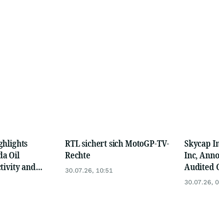
ghlights
RTL sichert sich MotoGP-TV-
Skycap I
a Oil
Rechte
Inc, Anno
tivity and
Audited 
30.07.26, 10:51
Regional
Financia
30.07.26, 
eland Refinery
Related 
Grant