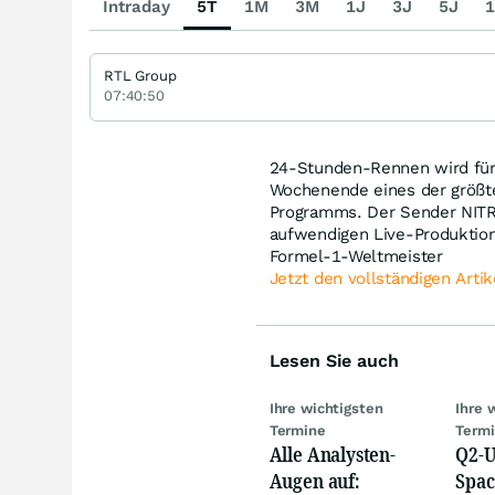
Intraday
5T
1M
3M
1J
3J
5J
1
RTL Group
07:40:50
24-Stunden-Rennen wird für
Wochenende eines der größte
Programms. Der Sender NITR
aufwendigen Live-Produktio
Formel-1-Weltmeister
Jetzt den vollständigen Artik
Lesen Sie auch
Ihre wichtigsten
Ihre 
Termine
Term
Alle Analysten-
Q2-U
Augen auf:
Spac