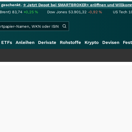
ie geschenkt.
→ Jetzt Depot bei SMARTBROKER+ eröffnen und Willkom
(Brent)
83,74
+0,25
%
Dow Jones
53.901,32
-0,92
%
US Tech 1
ETFs
Anleihen
Derivate
Rohstoffe
Krypto
Devisen
Fest