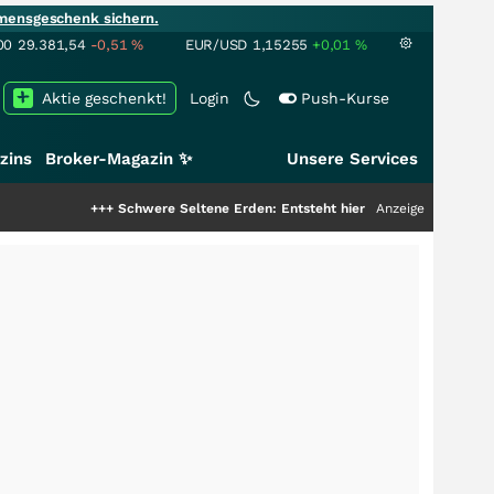
mensgeschenk sichern.
00
29.381,54
-0,51
%
EUR/USD
1,15255
+0,01
%
Aktie geschenkt!
Login
Push-Kurse
zins
Broker-Magazin ✨
Unsere Services
+++
Schwere Seltene Erden: Entsteht hier die nächste Milliardenstory?
Anzeige
++