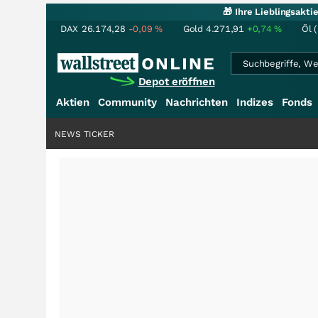
🎁 Ihre Lieblingsakt
DAX
26.174,28
-0,09
%
Gold
4.271,91
+0,74
%
Öl 
Depot eröffnen
Aktien
Community
Nachrichten
Indizes
Fonds
NEWS TICKER