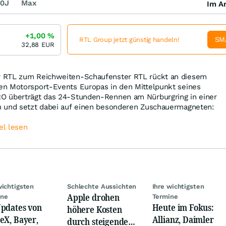
0J
Max
Im Ar
+1,00
%
SM
RTL Group jetzt günstig handeln!
32,88
EUR
 RTL zum Reichweiten-Schaufenster RTL rückt an diesem
n Motorsport-Events Europas in den Mittelpunkt seines
O überträgt das 24-Stunden-Rennen am Nürburgring in einer
n und setzt dabei auf einen besonderen Zuschauermagneten:
el lesen
wichtigsten
Schlechte Aussichten
Ihre wichtigsten
Apple drohen
ine
Termine
pdates von
Heute im Fokus:
höhere Kosten
eX, Bayer,
Allianz, Daimler
durch steigende