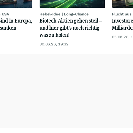
n USA
Hebel-Idee | Long-Chance
Flucht aus
sind in Europa,
Biotech-Aktien gehen steil –
Investore
esunken
und hier gibt's noch richtig
Milliard
was zu holen!
05.08.26, 
30.06.26, 19:32