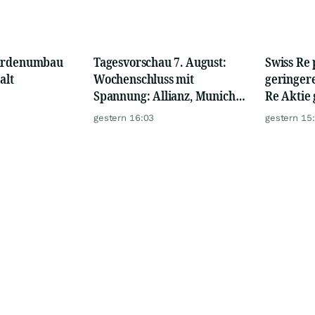
iardenumbau
Tagesvorschau 7. August:
Swiss Re 
alt
Wochenschluss mit
geringer
Spannung: Allianz, Munich
Re Aktie
Re und der US-Jobsbericht
stärkt Ve
gestern 16:03
gestern 15
Preisdru