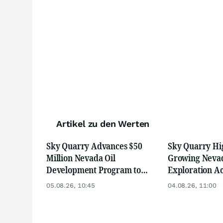
Artikel zu den Werten
Sky Quarry Advances $50
Sky Quarry Hi
Million Nevada Oil
Growing Nevad
Development Program to
Exploration Ac
Support Lower-Cost Regional
Potential New 
05.08.26, 10:45
04.08.26, 11:00
Feedstock
Supply for For