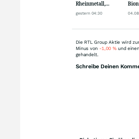
Rheinmetall,
Bion
Deutsche Telekom,
Pfiz
gestern 04:30
04.08
Siemens, Airbnb &
Merc
Lyft
Die RTL Group Aktie wird zu
Minus von
-1,00
%
und einem
gehandelt.
Schreibe Deinen Komm