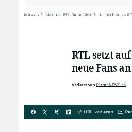
Aktien
RTL Group Aktie
Nachrichten zu R
Startseite
RTL setzt auf
neue Fans an
Verfasst von
BörsenNEWS.de
URL kopieren
Per