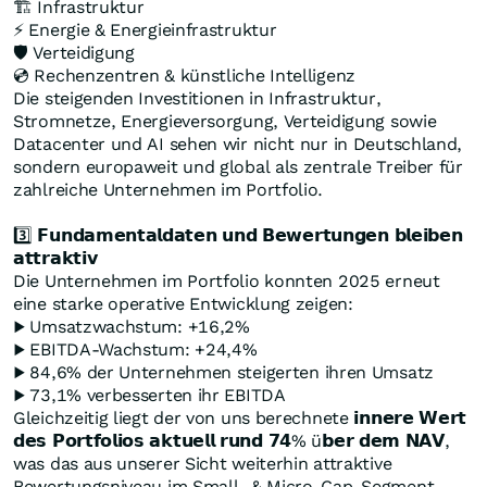
🏗️ Infrastruktur
⚡ Energie & Energieinfrastruktur
🛡️ Verteidigung
💿 Rechenzentren & künstliche Intelligenz
Die steigenden Investitionen in Infrastruktur,
Stromnetze, Energieversorgung, Verteidigung sowie
Datacenter und AI sehen wir nicht nur in Deutschland,
sondern europaweit und global als zentrale Treiber für
zahlreiche Unternehmen im Portfolio.
3️⃣ 𝗙𝘂𝗻𝗱𝗮𝗺𝗲𝗻𝘁𝗮𝗹𝗱𝗮𝘁𝗲𝗻 𝘂𝗻𝗱 𝗕𝗲𝘄𝗲𝗿𝘁𝘂𝗻𝗴𝗲𝗻 𝗯𝗹𝗲𝗶𝗯𝗲𝗻
𝗮𝘁𝘁𝗿𝗮𝗸𝘁𝗶𝘃
Die Unternehmen im Portfolio konnten 2025 erneut
eine starke operative Entwicklung zeigen:
▶️ Umsatzwachstum: +16,2%
▶️ EBITDA-Wachstum: +24,4%
▶️ 84,6% der Unternehmen steigerten ihren Umsatz
▶️ 73,1% verbesserten ihr EBITDA
Gleichzeitig liegt der von uns berechnete 𝗶𝗻𝗻𝗲𝗿𝗲 𝗪𝗲𝗿𝘁
𝗱𝗲𝘀 𝗣𝗼𝗿𝘁𝗳𝗼𝗹𝗶𝗼𝘀 𝗮𝗸𝘁𝘂𝗲𝗹𝗹 𝗿𝘂𝗻𝗱 𝟳𝟰% ü𝗯𝗲𝗿 𝗱𝗲𝗺 𝗡𝗔𝗩,
was das aus unserer Sicht weiterhin attraktive
Bewertungsniveau im Small- & Micro-Cap-Segment