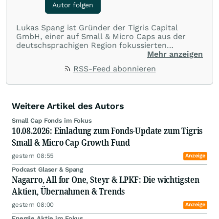
Autor folgen
Lukas Spang ist Gründer der Tigris Capital
GmbH, einer auf Small & Micro Caps aus der
deutschsprachigen Region fokussierten
Fondsboutique. Er weist eine über 10-jährige
Mehr anzeigen
Erfahrung mit Nebenwerten aus der D-A-CH
RSS-Feed abonnieren
Region aus und gehört daher zu den absoluten
Experten in diesem Bereich. Nachdem zunächst
>7 Jahre ein wikifolio Zertifikat bestand, wurde
im Mai 2021 mit dem Tigris Small & Micro Cap
Weitere Artikel des Autors
Growth Fund eine Fondslösung aufgesetzt, die
die Strategie fortgesetzt hat. Lukas Spang sucht
Small Cap Fonds im Fokus
wachstumsstarke, profitable und Cashflow-
10.08.2026: Einladung zum Fonds-Update zum Tigris
starke Unternehmen, die ein Asset-light
Small & Micro Cap Growth Fund
Geschäftsmodell aufweisen und daher attraktive
Free Cashflows sowie hohe Kapitalrenditen
gestern 08:55
Anzeige
erzielen können.
Podcast Glaser & Spang
Nagarro, All for One, Steyr & LPKF: Die wichtigsten
Aktien, Übernahmen & Trends
gestern 08:00
Anzeige
Energie Aktie im Fokus