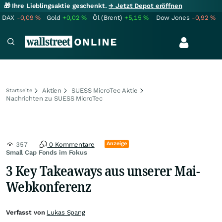
🎁 Ihre Lieblingsaktie geschenkt.
→ Jetzt Depot eröffnen
DAX
-0,09
%
Gold
+0,02
%
Öl (Brent)
+5,15
%
Dow Jones
-0,92
%
Aktien
SUESS MicroTec Aktie
Startseite
Nachrichten zu SUESS MicroTec
Anzeige
357
0 Kommentare
Small Cap Fonds im Fokus
3 Key Takeaways aus unserer Mai-
Webkonferenz
Verfasst von
Lukas Spang