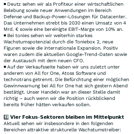
◾ Deutz sehen wir als Profiteur einer wirtschaftlichen
Belebung sowie neuer Anwendungen im Bereich
Defense und Backup-Power-Lösungen für Datacenter.
Das Unternehmen strebt bis 2030 einen Umsatz von 4
Mrd. € sowie eine bereinigte EBIT-Marge von 10% an.
◾ Bei tonies sehen wir weiterhin starkes
Wachstumspotenzial durch die Toniebox 2, neue
Figuren sowie die internationale Expansion. Positiv
waren zudem die aktuellen Google-Trend-Daten sowie
der Austausch mit dem neuen CFO.
◾ Auf der Verkaufsseite haben wir uns zuletzt unter
anderem von All for One, Atoss Software und
technotrans getrennt. Die Befürchtung einer möglichen
Gewinnwarnung bei All for One hat sich gestern Abend
bestätigt. Unser Handeln war an dieser Stelle damit
richtig – auch wenn wir die Position rückblickend
bereits früher hätten verkaufen sollen.
2️⃣ 𝗩𝗶𝗲𝗿 𝗙𝗼𝗸𝘂𝘀-𝗦𝗲𝗸𝘁𝗼𝗿𝗲𝗻 𝗯𝗹𝗲𝗶𝗯𝗲𝗻 𝗶𝗺 𝗠𝗶𝘁𝘁𝗲𝗹𝗽𝘂𝗻𝗸𝘁
Aktuell sehen wir insbesondere in den folgenden
Bereichen attraktive strukturelle Wachstumstreiber: