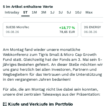
5 im Artikel enthaltene Werte
Intraday
5T
1M
3M
1J
3J
5J
10J
Max
SUESS MicroTec
2G ENERGY
+18,77
%
06.08.26
78,65
EUR
06.08.26
Am Montag fand wieder unsere monatliche
Webkonferenz zum Tigris Small & Micro Cap Growth
Fund statt. Gleichzeitig hat der Fonds am 3. Mai sein 5-
jähriges Bestehen gefeiert. An dieser Stelle möchten wir
uns ganz herzlich bei allen Investoren, Partnern und
Wegbegleitern für das Vertrauen und die Unterstützung
in den vergangenen Jahren bedanken!
Für alle, die am Montag nicht live dabei sein konnten,
unsere drei zentralen Takeaways aus der Präsentation:
1️⃣ 𝗞ä𝘂𝗳𝗲 𝘂𝗻𝗱 𝗩𝗲𝗿𝗸ä𝘂𝗳𝗲 𝗶𝗺 𝗣𝗼𝗿𝘁𝗳𝗼𝗹𝗶𝗼