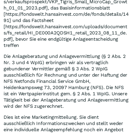
s/verkaufsprospekt/VKP_Tigris_Small_MicroCap_Growt
h_01_01_2023.pdf], das Basisinformationsblatt
[https://fondswelt.hansainvest.com/de/fonds/details/14
91] und das Factsheet
[https://fondswelt.hansainvest.com/uploads/document
s/fs_retail/HI_DE000A2QDSH1_retail_2023_08_11_de.
pdf], bevor Sie eine endgültige Anlageentscheidung
treffen
Die Anlageberatung und Anlagevermittlung (§ 2 Abs. 2
Nr. 3 und 4 WpIG) erbringen wir als vertraglich
gebundener Vermittler gemäß § 3 Abs. 2 WpIG
ausschließlich für Rechnung und unter der Haftung der
NFS Netfonds Financial Service GmbH,
Heidenkampsweg 73, 20097 Hamburg (NFS). Die NFS
ist ein Wertpapierinstitut gem. § 2 Abs. 1 WpIG. Unsere
Tätigkeit bei der Anlageberatung und Anlagevermittlung
wird der NFS zugerechnet.
Dies ist eine Marketingmitteilung. Sie dient
ausschließlich Informationszwecken und stellt weder
eine individuelle Anlageempfehlung noch ein Angebot