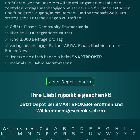
Profitieren Sie von unserem Alleinstellungsmerkmal als den
zentralen verlagsunabhängigen Wissens-Hub für einen aktuellen
und fundierten Zugang in die Börsen- und Wirtschaftswelt, um
strategische Entscheidungen zu treffen.
✅ Größte Finanz-Community Deutschlands
✅ über 550.000 registrierte Nutzer
✅ rund 2.000 Beiträge pro Tag
✅ verlagsunabhängige Partner ARIVA, FinanzNachrichten und
BörsenNews
✅ Jederzeit einfach handeln beim
SMARTBROKER+
✅ mehr als 25 Jahre Marktpräsenz
Jetzt Depot sichern
Ihre Lieblingsaktie geschenkt!
Jetzt Depot bei SMARTBROKER+ eröffnen und
Willkommensgeschenk sichern.
Aktien von A - Z:
#
A
B
C
D
E
F
G
H
I
J
K
L
M
N
O
P
Q
R
S
T
U
V
W
X
Y
Z