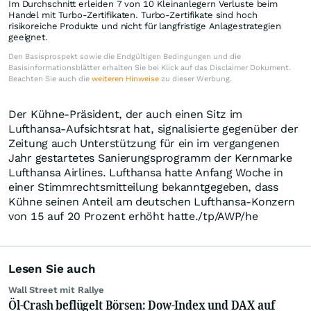
Im Durchschnitt erleiden 7 von 10 Kleinanlegern Verluste beim
Handel mit Turbo-Zertifikaten. Turbo-Zertifikate sind hoch
risikoreiche Produkte und nicht für langfristige Anlagestrategien
geeignet.
Den Basisprospekt sowie die Endgültigen Bedingungen und die
Basisinformationsblätter erhalten Sie bei Klick auf das Disclaimer Dokument.
Beachten Sie auch die
weiteren Hinweise
zu dieser Werbung.
Der Kühne-Präsident, der auch einen Sitz im
Lufthansa-Aufsichtsrat hat, signalisierte gegenüber der
Zeitung auch Unterstützung für ein im vergangenen
Jahr gestartetes Sanierungsprogramm der Kernmarke
Lufthansa Airlines. Lufthansa hatte Anfang Woche in
einer Stimmrechtsmitteilung bekanntgegeben, dass
Kühne seinen Anteil am deutschen Lufthansa-Konzern
von 15 auf 20 Prozent erhöht hatte./tp/AWP/he
Lesen Sie auch
Wall Street mit Rallye
Öl-Crash beflügelt Börsen: Dow-Index und DAX auf