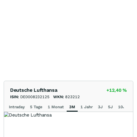
Deutsche Lufthansa
+12,40
%
ISIN:
DE0008232125
WKN:
823212
Intraday
5 Tage
1 Monat
3M
1 Jahr
3J
5J
10J
Ma