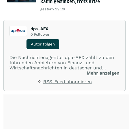
kaum gesunken, trotz Krise
gestern 19:28
dpa-AFX
0
Follower
Autor folgen
Die Nachrichtenagentur dpa-AFX zählt zu den
führenden Anbietern von Finanz- und
Wirtschaftsnachrichten in deutscher und
englischer Sprache. Gestützt auf ein
Mehr anzeigen
internationales Agentur-Netzwerk berichtet
RSS-Feed abonnieren
dpa-AFX unabhängig, zuverlässig und schnell
von allen wichtigen Finanzstandorten der Welt.
Die Nutzung der Inhalte in Form eines RSS-
Feeds ist ausschließlich für private und nicht
kommerzielle Internetangebote zulässig. Eine
dauerhafte Archivierung der dpa-AFX-
Nachrichten auf diesen Seiten ist nicht zulässig.
Alle Rechte bleiben vorbehalten. (dpa-AFX)