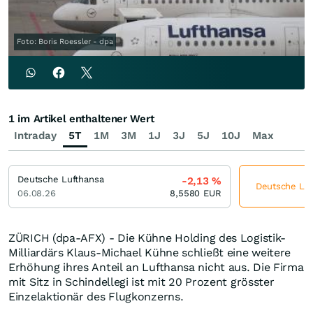
Foto: Boris Roessler - dpa
1 im Artikel enthaltener Wert
Intraday
5T
1M
3M
1J
3J
5J
10J
Max
Deutsche Lufthansa
-2,13
%
Deutsche Luft
06.08.26
8,5580
EUR
ZÜRICH (dpa-AFX) - Die Kühne Holding des Logistik-
Milliardärs Klaus-Michael Kühne schließt eine weitere
Erhöhung ihres Anteil an Lufthansa nicht aus. Die Firma
mit Sitz in Schindellegi ist mit 20 Prozent grösster
Einzelaktionär des Flugkonzerns.