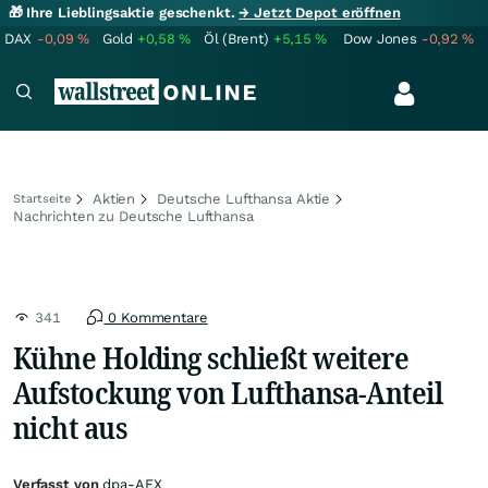
🎁 Ihre Lieblingsaktie geschenkt.
→ Jetzt Depot eröffnen
DAX
-0,09
%
Gold
+0,58
%
Öl (Brent)
+5,15
%
Dow Jones
-0,92
%
Aktien
Deutsche Lufthansa Aktie
Startseite
Nachrichten zu Deutsche Lufthansa
341
0 Kommentare
Kühne Holding schließt weitere
Aufstockung von Lufthansa-Anteil
nicht aus
Verfasst von
dpa-AFX