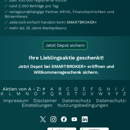
✅ über 550.000 registrierte Nutzer
✅ rund 2.000 Beiträge pro Tag
✅ verlagsunabhängige Partner ARIVA, FinanzNachrichten und
BörsenNews
✅ Jederzeit einfach handeln beim
SMARTBROKER+
✅ mehr als 25 Jahre Marktpräsenz
Jetzt Depot sichern
Ihre Lieblingsaktie geschenkt!
Jetzt Depot bei SMARTBROKER+ eröffnen und
Willkommensgeschenk sichern.
Aktien von A - Z:
#
A
B
C
D
E
F
G
H
I
J
K
L
M
N
O
P
Q
R
S
T
U
V
W
X
Y
Z
Impressum
Disclaimer
Datenschutz
Datenschutz-
Einstellungen
Nutzungsbedingungen