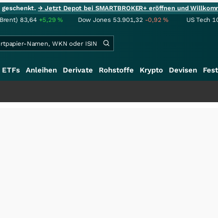
ie geschenkt.
→ Jetzt Depot bei SMARTBROKER+ eröffnen und Willkom
(Brent)
83,64
+5,29
%
Dow Jones
53.901,32
-0,92
%
US Tech 1
ETFs
Anleihen
Derivate
Rohstoffe
Krypto
Devisen
Fest