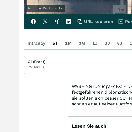
Foto: Jan Woitas - dpa
URL kopieren
Per
Intraday
5T
1M
3M
1J
3J
5J
1
Öl (Brent)
22:46:39
WASHINGTON (dpa-AFX) - US-
festgefahrenen diplomatische
sie sollten sich besser SCH
schrieb er auf seiner Plattf
Lesen Sie auch