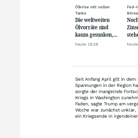
Ölkrise mit vollen
Fed-H
Tanks
Börs
Die weltweiten
Noch
Ölvorräte sind
Zins
kaum gesunken,
steh
trotz Krise
Rau
heute 19:28
heute
Seit Anfang April gilt in dem
Spannungen in der Region ha
sorgte der mangelnde Fortsc
Kriegs in Washington zunehm
Faden, sagte Trump am verga
Woche war zunächst unklar, 
ein Kriegsende in irgendeine