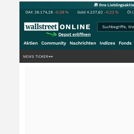
🎁 Ihre Lieblingsakt
DAX
26.174,28
-0,09
%
Gold
4.237,62
-0,22
%
Öl 
Depot eröffnen
Aktien
Community
Nachrichten
Indizes
Fonds
denstory?
+++
NEWS TICKER