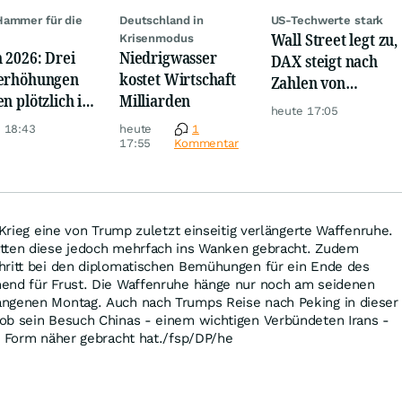
ammer für die
Deutschland in
US-Techwerte stark
Wall Street legt zu,
e
Krisenmodus
 2026: Drei
Niedrigwasser
DAX steigt nach
erhöhungen
kostet Wirtschaft
Zahlen von
en plötzlich im
Milliarden
Telekom, Henkel
heute 17:05
m
 18:43
heute
1
17:55
Kommentar
 Krieg eine von Trump zuletzt einseitig verlängerte Waffenruhe.
tten diese jedoch mehrfach ins Wanken gebracht. Zudem
hritt bei den diplomatischen Bemühungen für ein Ende des
end für Frust. Die Waffenruhe hänge nur noch am seidenen
ngenen Montag. Auch nach Trumps Reise nach Peking in dieser
ob sein Besuch Chinas - einem wichtigen Verbündeten Irans -
r Form näher gebracht hat./fsp/DP/he