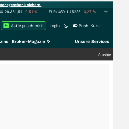
mensgeschenk sichern.
00
29.381,54
-0,51
%
EUR/USD
1,15235
-0,27
%
Aktie geschenkt!
Login
Push-Kurse
zins
Broker-Magazin ✨
Unsere Services
Anzeige