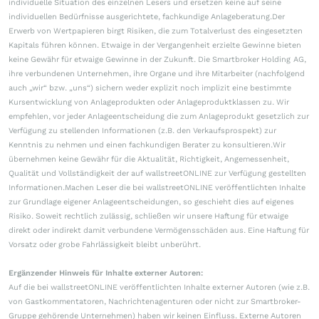
individuelle Situation des einzelnen Lesers und ersetzen keine auf seine
individuellen Bedürfnisse ausgerichtete, fachkundige Anlageberatung.Der
Erwerb von Wertpapieren birgt Risiken, die zum Totalverlust des eingesetzten
Kapitals führen können. Etwaige in der Vergangenheit erzielte Gewinne bieten
keine Gewähr für etwaige Gewinne in der Zukunft. Die Smartbroker Holding AG,
ihre verbundenen Unternehmen, ihre Organe und ihre Mitarbeiter (nachfolgend
auch „wir“ bzw. „uns“) sichern weder explizit noch implizit eine bestimmte
Kursentwicklung von Anlageprodukten oder Anlageproduktklassen zu. Wir
empfehlen, vor jeder Anlageentscheidung die zum Anlageprodukt gesetzlich zur
Verfügung zu stellenden Informationen (z.B. den Verkaufsprospekt) zur
Kenntnis zu nehmen und einen fachkundigen Berater zu konsultieren.Wir
übernehmen keine Gewähr für die Aktualität, Richtigkeit, Angemessenheit,
Qualität und Vollständigkeit der auf wallstreetONLINE zur Verfügung gestellten
Informationen.Machen Leser die bei wallstreetONLINE veröffentlichten Inhalte
zur Grundlage eigener Anlageentscheidungen, so geschieht dies auf eigenes
Risiko. Soweit rechtlich zulässig, schließen wir unsere Haftung für etwaige
direkt oder indirekt damit verbundene Vermögensschäden aus. Eine Haftung für
Vorsatz oder grobe Fahrlässigkeit bleibt unberührt.
Ergänzender Hinweis für Inhalte externer Autoren:
Auf die bei wallstreetONLINE veröffentlichten Inhalte externer Autoren (wie z.B.
von Gastkommentatoren, Nachrichtenagenturen oder nicht zur Smartbroker-
Gruppe gehörende Unternehmen) haben wir keinen Einfluss. Externe Autoren