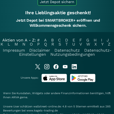
Jetzt Depot sichern
Ihre Lieblingsaktie geschenkt!
Jetzt Depot bei SMARTBROKER+ eröffnen und
Willkommensgeschenk sichern.
Aktien von A - Z:
#
A
B
C
D
E
F
G
H
I
J
K
L
M
N
O
P
Q
R
S
T
U
V
W
X
Y
Z
Impressum
Disclaimer
Datenschutz
Datenschutz-
Einstellungen
Nutzungsbedingungen
Unsere Apps:
Wenn Sie Kursdaten, Widgets oder andere Finanzinformationen benötigen, hilft
Ihnen
ARIVA
gerne.
Unsere User schätzen wallstreet-online.de: 4.8 von 5 Sternen ermittelt aus 285
Bewertungen bei www.kagels-trading.de