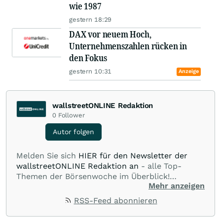
wie 1987
gestern 18:29
DAX vor neuem Hoch,
Unternehmenszahlen rücken in
den Fokus
gestern 10:31
Anzeige
wallstreetONLINE Redaktion
0
Follower
Autor folgen
Melden Sie sich
HIER für den Newsletter der
wallstreetONLINE Redaktion an
- alle Top-
Themen der Börsenwoche im Überblick!
Mehr anzeigen
Verpassen Sie kein wichtiges Anleger-Thema!
Für
Beiträge auf diesem journalistischen Channel ist
RSS-Feed abonnieren
die Chefredaktion der wallstreetONLINE
Redaktion verantwortlich.
Die Fachjournalisten