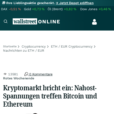
🎁 Ihre Lieblingsaktie geschenkt.
→ Jetzt Depot eröffnen
DAX
-0,51
%
Gold
+0,73
%
Öl (Brent)
+0,82
%
Dow Jones
+0,46
%
Cryptocurrency
ETH / EUR Cryptocurrency
Startseite
Nachrichten zu ETH / EUR
13581
0 Kommentare
Rotes Wochenende
Kryptomarkt bricht ein: Nahost-
Spannungen treffen Bitcoin und
Ethereum