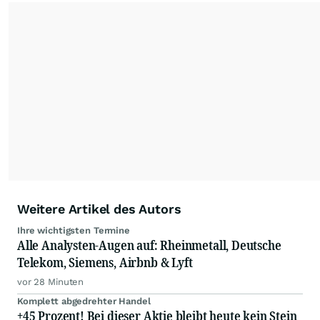
der wallstreetONLINE Redaktion berichten hier
mit ihren Kolleginnen und Kollegen aus den
Partnerredaktionen exklusiv, fundiert,
ausgewogen sowie unabhängig für den Anleger.
Die Zentralredaktion recherchiert intensiv, um
Anlegern der Kategorie Selbstentscheider
relevante Informationen für ihre
Anlageentscheidungen liefern zu können.
NEU:
Podcast "Börse, Baby!"
Weitere Artikel des Autors
Ihre wichtigsten Termine
Alle Analysten-Augen auf: Rheinmetall, Deutsche
Telekom, Siemens, Airbnb & Lyft
vor 28 Minuten
Komplett abgedrehter Handel
+45 Prozent! Bei dieser Aktie bleibt heute kein Stein