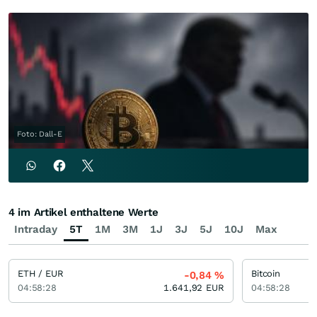
Foto: Dall-E
4 im Artikel enthaltene Werte
Intraday
5T
1M
3M
1J
3J
5J
10J
Max
ETH / EUR
Bitcoin
-0,84
%
04:58:28
1.641,92
EUR
04:58:28