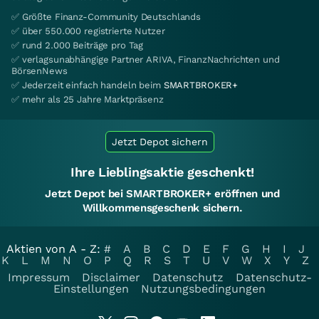
✅ Größte Finanz-Community Deutschlands
✅ über 550.000 registrierte Nutzer
✅ rund 2.000 Beiträge pro Tag
✅ verlagsunabhängige Partner ARIVA, FinanzNachrichten und
BörsenNews
✅ Jederzeit einfach handeln beim
SMARTBROKER+
✅ mehr als 25 Jahre Marktpräsenz
Jetzt Depot sichern
Ihre Lieblingsaktie geschenkt!
Jetzt Depot bei SMARTBROKER+ eröffnen und
Willkommensgeschenk sichern.
Aktien von A - Z:
#
A
B
C
D
E
F
G
H
I
J
K
L
M
N
O
P
Q
R
S
T
U
V
W
X
Y
Z
Impressum
Disclaimer
Datenschutz
Datenschutz-
Einstellungen
Nutzungsbedingungen