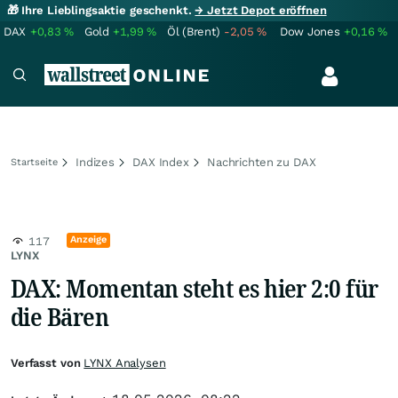
🎁 Ihre Lieblingsaktie geschenkt.
→ Jetzt Depot eröffnen
DAX
+0,83
%
Gold
+1,99
%
Öl (Brent)
-2,05
%
Dow Jones
+0,16
%
Indizes
DAX Index
Nachrichten zu DAX
Startseite
Anzeige
117
LYNX
DAX: Momentan steht es hier 2:0 für
die Bären
Verfasst von
LYNX Analysen