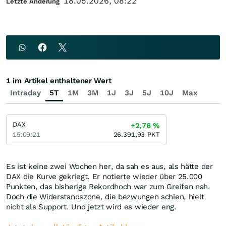
18.05.2026, 08:22
Letzte Änderung
1 im Artikel enthaltener Wert
Intraday
5T
1M
3M
1J
3J
5J
10J
Max
DAX
+2,76
%
15:09:21
26.391,93
PKT
Es ist keine zwei Wochen her, da sah es aus, als hätte der
DAX die Kurve gekriegt. Er notierte wieder über 25.000
Punkten, das bisherige Rekordhoch war zum Greifen nah.
Doch die Widerstandszone, die bezwungen schien, hielt
nicht als Support. Und jetzt wird es wieder eng.