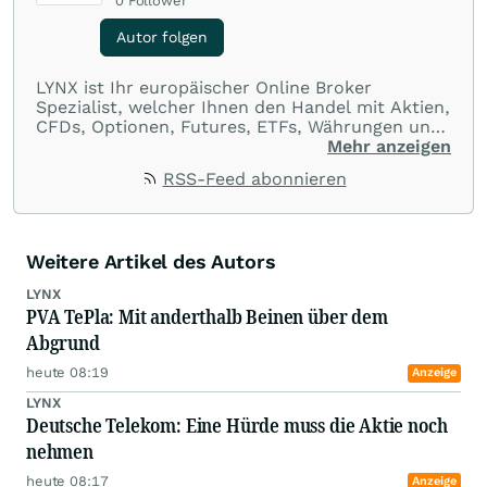
0
Follower
Autor folgen
LYNX ist Ihr europäischer Online Broker
Spezialist, welcher Ihnen den Handel mit Aktien,
CFDs, Optionen, Futures, ETFs, Währungen und
Optionsscheinen aus einer Handelsplattform
Mehr anzeigen
ermöglicht. Über LYNX handeln Sie an über 100
RSS-Feed abonnieren
Börsenplätzen in 20 Ländern und das zu
ausnahmslos günstigen Konditionen.
Weitere Artikel des Autors
LYNX
PVA TePla: Mit anderthalb Beinen über dem
Abgrund
heute 08:19
Anzeige
LYNX
Deutsche Telekom: Eine Hürde muss die Aktie noch
nehmen
heute 08:17
Anzeige