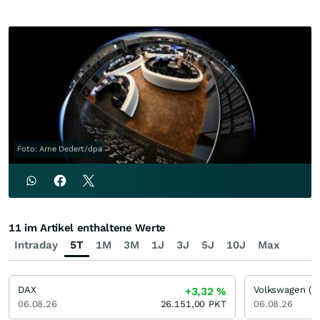
Foto: Arne Dedert/dpa
11 im Artikel enthaltene Werte
Intraday
5T
1M
3M
1J
3J
5J
10J
Max
DAX
Volkswagen (V
+3,32
%
06.08.26
26.151,00
PKT
06.08.26