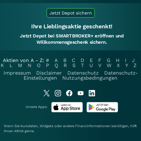
Jetzt Depot sichern
Ihre Lieblingsaktie geschenkt!
Jetzt Depot bei SMARTBROKER+ eröffnen und
Willkommensgeschenk sichern.
Aktien von A - Z:
#
A
B
C
D
E
F
G
H
I
J
K
L
M
N
O
P
Q
R
S
T
U
V
W
X
Y
Z
Impressum
Disclaimer
Datenschutz
Datenschutz-
Einstellungen
Nutzungsbedingungen
Unsere Apps:
Wenn Sie Kursdaten, Widgets oder andere Finanzinformationen benötigen, hilft
Ihnen
ARIVA
gerne.