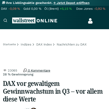
🎁 Ihre Lieblingsaktie geschenkt.
→ Jetzt Depot eröffnen
DAX
-0,09
%
Gold
0,00
%
Öl (Brent)
+5,15
%
Dow Jones
-0,92
%
Indizes
DAX Index
Nachrichten zu DAX
Startseite
23065
0 Kommentare
28 % Gewinnsprung
DAX vor gewaltigem
Gewinnwachstum in Q3 – vor allem
diese Werte