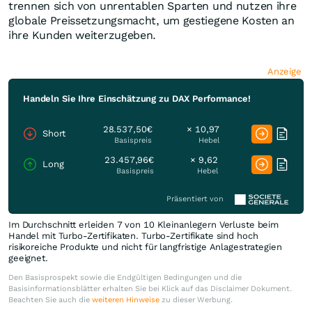
trennen sich von unrentablen Sparten und nutzen ihre
globale Preissetzungsmacht, um gestiegene Kosten an
ihre Kunden weiterzugeben.
Anzeige
Handeln Sie Ihre Einschätzung zu DAX Performance!
28.537,50€
× 10,97
Short
Basispreis
Hebel
23.457,96€
× 9,62
Long
Basispreis
Hebel
Präsentiert von
Im Durchschnitt erleiden 7 von 10 Kleinanlegern Verluste beim
Handel mit Turbo-Zertifikaten. Turbo-Zertifikate sind hoch
risikoreiche Produkte und nicht für langfristige Anlagestrategien
geeignet.
Den Basisprospekt sowie die Endgültigen Bedingungen und die
Basisinformationsblätter erhalten Sie bei Klick auf das Disclaimer Dokument.
Beachten Sie auch die
weiteren Hinweise
zu dieser Werbung.