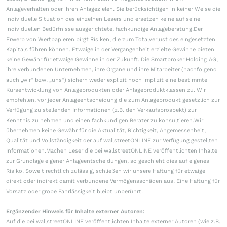
Anlageverhalten oder ihren Anlagezielen. Sie berücksichtigen in keiner Weise die
individuelle Situation des einzelnen Lesers und ersetzen keine auf seine
individuellen Bedürfnisse ausgerichtete, fachkundige Anlageberatung.Der
Erwerb von Wertpapieren birgt Risiken, die zum Totalverlust des eingesetzten
Kapitals führen können. Etwaige in der Vergangenheit erzielte Gewinne bieten
keine Gewähr für etwaige Gewinne in der Zukunft. Die Smartbroker Holding AG,
ihre verbundenen Unternehmen, ihre Organe und ihre Mitarbeiter (nachfolgend
auch „wir“ bzw. „uns“) sichern weder explizit noch implizit eine bestimmte
Kursentwicklung von Anlageprodukten oder Anlageproduktklassen zu. Wir
empfehlen, vor jeder Anlageentscheidung die zum Anlageprodukt gesetzlich zur
Verfügung zu stellenden Informationen (z.B. den Verkaufsprospekt) zur
Kenntnis zu nehmen und einen fachkundigen Berater zu konsultieren.Wir
übernehmen keine Gewähr für die Aktualität, Richtigkeit, Angemessenheit,
Qualität und Vollständigkeit der auf wallstreetONLINE zur Verfügung gestellten
Informationen.Machen Leser die bei wallstreetONLINE veröffentlichten Inhalte
zur Grundlage eigener Anlageentscheidungen, so geschieht dies auf eigenes
Risiko. Soweit rechtlich zulässig, schließen wir unsere Haftung für etwaige
direkt oder indirekt damit verbundene Vermögensschäden aus. Eine Haftung für
Vorsatz oder grobe Fahrlässigkeit bleibt unberührt.
Ergänzender Hinweis für Inhalte externer Autoren:
Auf die bei wallstreetONLINE veröffentlichten Inhalte externer Autoren (wie z.B.