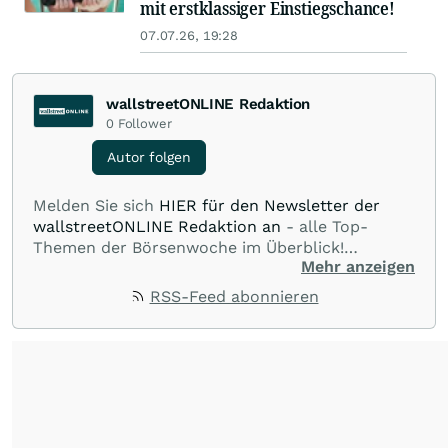
mit erstklassiger Einstiegschance!
07.07.26, 19:28
wallstreetONLINE Redaktion
0
Follower
Autor folgen
Melden Sie sich
HIER für den Newsletter der
wallstreetONLINE Redaktion an
- alle Top-
Themen der Börsenwoche im Überblick!
Mehr anzeigen
Verpassen Sie kein wichtiges Anleger-Thema!
Für
Beiträge auf diesem journalistischen Channel ist
RSS-Feed abonnieren
die Chefredaktion der wallstreetONLINE
Redaktion verantwortlich.
Die Fachjournalisten
der wallstreetONLINE Redaktion berichten hier
mit ihren Kolleginnen und Kollegen aus den
Partnerredaktionen exklusiv, fundiert,
ausgewogen sowie unabhängig für den Anleger.
Die Zentralredaktion recherchiert intensiv, um