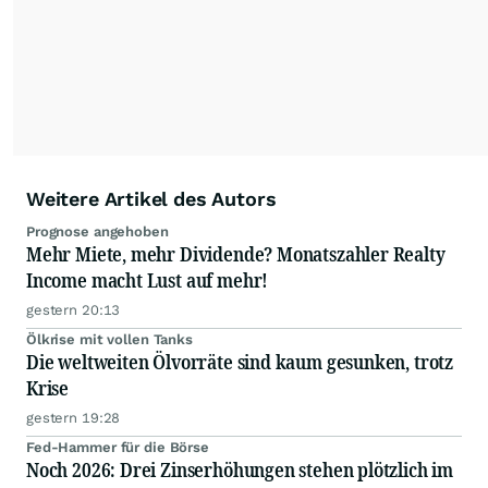
Anlegern der Kategorie Selbstentscheider
relevante Informationen für ihre
Anlageentscheidungen liefern zu können.
NEU:
Podcast "Börse, Baby!"
Weitere Artikel des Autors
Prognose angehoben
Mehr Miete, mehr Dividende? Monatszahler Realty
Income macht Lust auf mehr!
gestern 20:13
Ölkrise mit vollen Tanks
Die weltweiten Ölvorräte sind kaum gesunken, trotz
Krise
gestern 19:28
Fed-Hammer für die Börse
Noch 2026: Drei Zinserhöhungen stehen plötzlich im