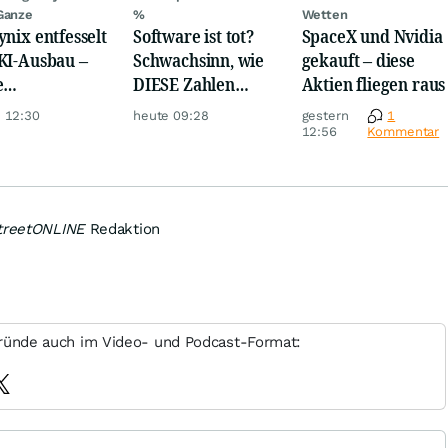
Ganze
%
Wetten
ynix entfesselt
Software ist tot?
SpaceX und Nvidia
KI-Ausbau –
Schwachsinn, wie
gekauft – diese
e
DIESE Zahlen
Aktien fliegen raus
iardenwette ist
zeigen!
 12:30
heute 09:28
gestern
1
ntisch
12:56
Kommentar
treetONLINE
Redaktion
ründe auch im Video- und Podcast-Format: