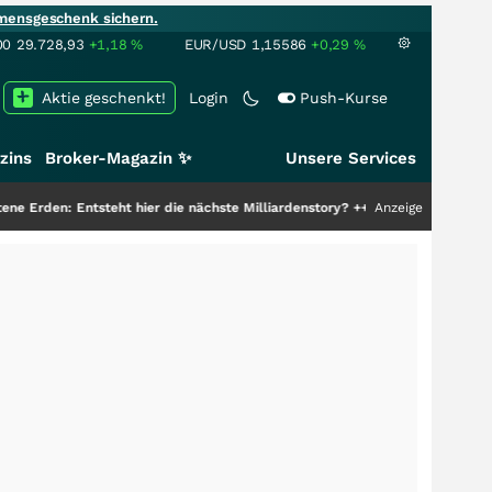
mensgeschenk sichern.
00
29.728,93
+1,18
%
EUR/USD
1,15586
+0,29
%
Aktie geschenkt!
Login
Push-Kurse
zins
Broker-Magazin ✨
Unsere Services
teht hier die nächste Milliardenstory?
+++
Anzeige