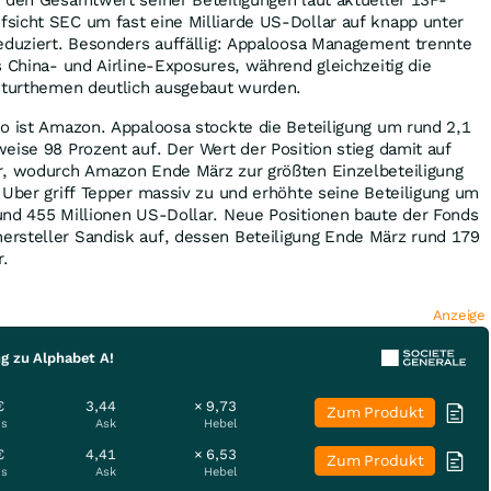
sicht SEC um fast eine Milliarde US-Dollar auf knapp unter
eduziert. Besonders auffällig: Appaloosa Management trennte
s China- und Airline-Exposures, während gleichzeitig die
ukturthemen deutlich ausgebaut wurden.
o ist Amazon. Appaloosa stockte die Beteiligung um rund 2,1
eise 98 Prozent auf. Der Wert der Position stieg damit auf
r, wodurch Amazon Ende März zur größten Einzelbeteiligung
 Uber griff Tepper massiv zu und erhöhte seine Beteiligung um
und 455 Millionen US-Dollar. Neue Positionen baute der Fonds
rsteller Sandisk auf, dessen Beteiligung Ende März rund 179
r.
Anzeige
g zu Alphabet A!
€
3,44
× 9,73
Zum Produkt
is
Ask
Hebel
€
4,41
× 6,53
Zum Produkt
is
Ask
Hebel