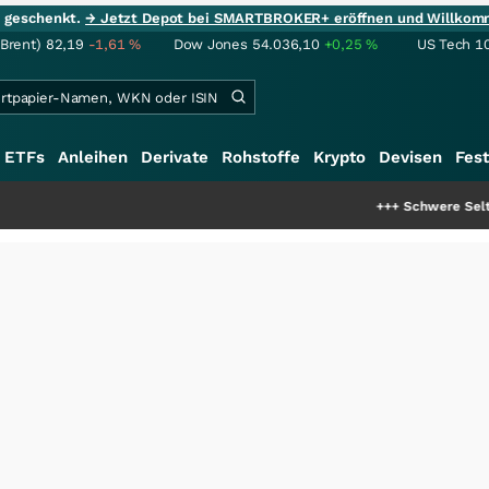
ie geschenkt.
→ Jetzt Depot bei SMARTBROKER+ eröffnen und Willkom
(Brent)
82,19
-1,61
%
Dow Jones
54.036,10
+0,25
%
US Tech 1
ETFs
Anleihen
Derivate
Rohstoffe
Krypto
Devisen
Fest
+++
Schwere Seltene Erden: Ents