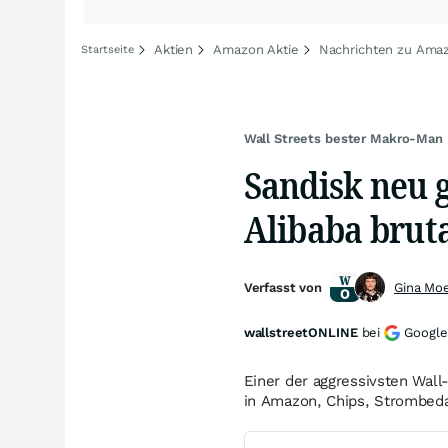
Aktien
Amazon Aktie
Nachrichten zu Ama
Startseite
Wall Streets bester Makro-Man
Sandisk neu g
Alibaba bruta
Verfasst von
Gina Mo
wallstreetONLINE
bei
Google
Einer der aggressivsten Wall
in Amazon, Chips, Strombed