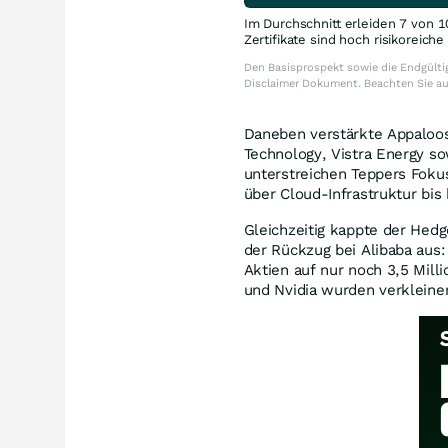
Im Durchschnitt erleiden 7 von 1
Zertifikate sind hoch risikoreich
Den Basisprospekt sowie die Endgültig
Disclaimer Dokument. Beachten Sie a
Daneben verstärkte Appaloos
Technology, Vistra Energy s
unterstreichen Teppers Fokus
über Cloud-Infrastruktur bi
Gleichzeitig kappte der Hed
der Rückzug bei Alibaba aus:
Aktien auf nur noch 3,5 Mill
und Nvidia wurden verkleiner