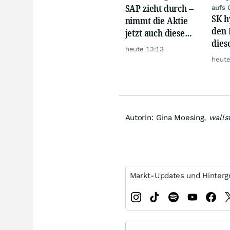
SAP zieht durch –
aufs 
SK h
nimmt die Aktie
den 
jetzt auch diese
dies
Hürde?
heute 13:13
Mill
heute
giga
Autorin: Gina Moesing,
walls
Markt-Updates und Hinterg