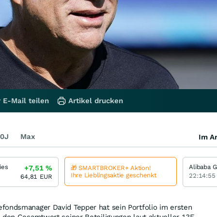
 E-Mail teilen
Artikel drucken
0J
Max
Im Ar
ies
Alibaba 
+7,51
%
🎁 SMARTBROKER+ Aktion!
Ihre Lieblingsaktie geschenkt
22:14:55
64,81
EUR
fondsmanager David Tepper hat sein Portfolio im ersten
 den Gesamtwert seiner Beteiligungen laut aktueller 13F-