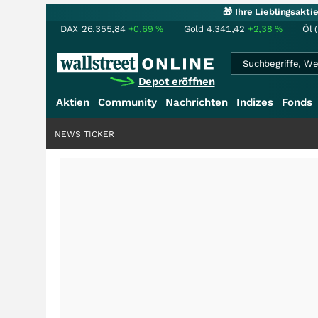
🎁 Ihre Lieblingsakt
DAX
26.355,84
+0,69
%
Gold
4.341,42
+2,38
%
Öl 
Depot eröffnen
Aktien
Community
Nachrichten
Indizes
Fonds
NEWS TICKER