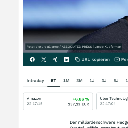
Foto: picture alliance / ASSOCIATED PRESS | Jacob Kupferman
URL kopieren
Per
Intraday
5T
1M
3M
1J
3J
5J
1
Amazon
Uber Technolog
+6,86
%
22:17:15
22:17:04
237,23
EUR
Der milliardenschwere Hedge
Quartal kräftig umgebaut und