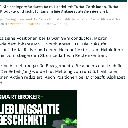
0 Kleinanlegern Verluste beim Handel mit Turbo-Zertifikaten. Turbo-
e Produkte und nicht für langfristige Anlagestrategien geeignet.
en Bedingungen und die Basisinformationsblätter erhalten Sie bei Klick auf das
uch die
weiteren Hinweise
zu dieser Werbung.
a seine Positionen bei Taiwan Semiconductor, Micron
owie dem iShares MSCI South Korea ETF. Die Zukäufe
 auf die KI-Rallye und deren Nebeneffekte – von Halbleitern
s hin zum steigenden Strombedarf von Rechenzentren.
gefonds mehrere große Engagements. Besonders drastisch fiel
 Die Beteiligung wurde laut Meldung von rund 5,1 Millionen
ionen Aktien reduziert. Auch Positionen bei Microsoft, Alphabet
t.