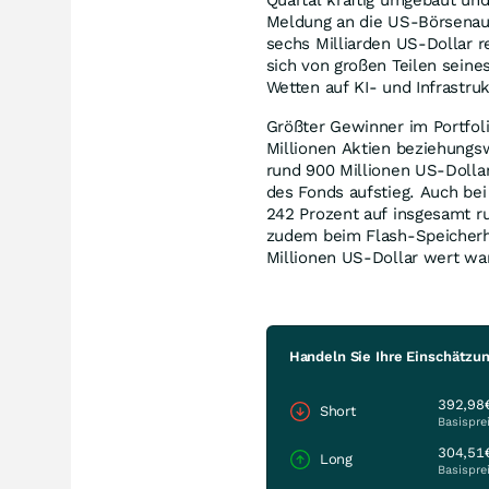
Meldung an die US-Börsenauf
sechs Milliarden US-Dollar r
sich von großen Teilen seine
Wetten auf KI- und Infrastr
Größter Gewinner im Portfoli
Millionen Aktien beziehungsw
rund 900 Millionen US-Dolla
des Fonds aufstieg. Auch bei
242 Prozent auf insgesamt r
zudem beim Flash-Speicherhe
Millionen US-Dollar wert wa
Handeln Sie Ihre Einschätzun
392,98
Short
Basispre
304,51
Long
Basispre