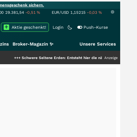
mensgeschenk sichern.
00
29.381,54
-0,51
%
EUR/USD
1,15215
-0,03
%
Aktie geschenkt!
Login
Push-Kurse
zins
Broker-Magazin ✨
Unsere Services
chwere Seltene Erden: Entsteht hier die nächste Milliardenstory?
Anzeige
+++