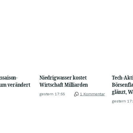
ssaison-
Niedrigwasser kostet
Tech-Akti
um verändert
Wirtschaft Milliarden
Börsenfl
glänzt, W
gestern 17:55
1 Kommentar
schwäche
gestern 17