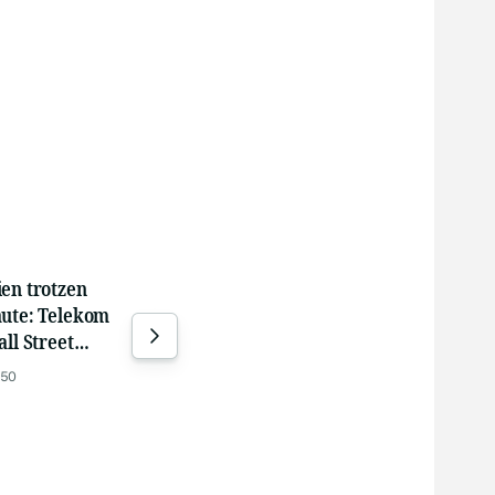
en trotzen
Euronext announces
PNE
aute: Telekom
volumes for July 2026
to A
all Street
WpH
gestern 17:45
lt
Secu
:50
gest
the 
dist